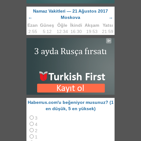
Namaz Vakitleri — 21 Ağustos 2017
←
Moskova
→
Ezan
Güneş
Öğle
İkindi
Akşam
Yatsı
2:55
5:12
12:34
16:30
19:53
21:59
Haberrus.com'u beğeniyor musunuz? (1
en düşük, 5 en yüksek)
3
4
2
1