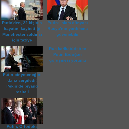
Putin'den, 22 kişinin
Putin: İslam dünyası
hayatını kaybettiği
Rusya’nın yardımına
Manchester saldırısı
güvenebilir
için taziye
Rus karikatüristten
Putin-Erdoğan
görüşmesi yorumu
Putin bir yeteneğini
daha sergiledi;
Pekin’de piyano
resitali
Putin, Ortodoks