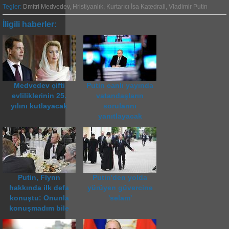
Tegler:
Dmitri Medvedev
,
Hristiyanlık
,
Kurtarıcı İsa Katedrali
,
Vladimir Putin
İligili haberler:
Medvedev çifti
Putin canlı yayında
evliliklerinin 25.
vatandaşların
yılını kutlayacak
sorularını
yanıtlayacak
Putin, Flynn
Putin'den yolda
hakkında ilk defa
yürüyen güvercine
konuştu: Onunla
'selam'
konuşmadım bile