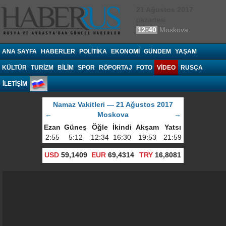
21 Ağustos 2017
pazartesi
12:40
Moskova
Haberrus.com
ANA SAYFA
HABERLER
POLITIKA
EKONOMI
GÜNDEM
YAŞAM
KÜLTÜR
TURIZM
BILIM
SPOR
RÖPORTAJ
FOTO
VIDEO
RUSÇA
İLETİŞİM
Namaz Vakitleri — 21 Ağustos 2017
←
Moskova
→
Ezan
Güneş
Öğle
İkindi
Akşam
Yatsı
2:55
5:12
12:34
16:30
19:53
21:59
USD
59,1409
EUR
69,4314
TRY
16,8081