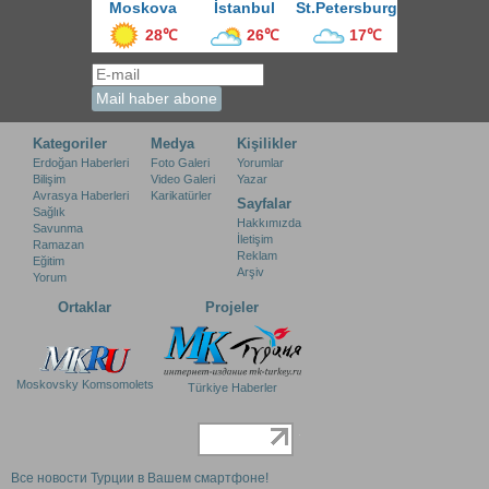
Moskova
İstanbul
St.Petersburg
28℃
26℃
17℃
Kategoriler
Medya
Kişilikler
Erdoğan Haberleri
Foto Galeri
Yorumlar
Bilişim
Video Galeri
Yazar
Avrasya Haberleri
Karikatürler
Sayfalar
Sağlık
Hakkımızda
Savunma
İletişim
Ramazan
Reklam
Eğitim
Arşiv
Yorum
Ortaklar
Projeler
Moskovsky Komsomolets
Türkiye Haberler
Все новости Турции в Вашем смартфоне!