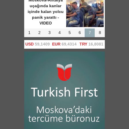
Novosti'ye konuştu
1
2
3
4
5
6
7
8
USD
59,1409
EUR
69,4314
TRY
16,8081