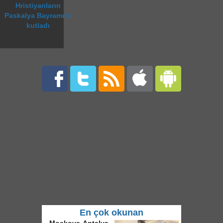
Hristiyanların
Paskalya Bayramı'nı
kutladı
En çok okunan
Fethullah Gülen, Rus haber ajansı Ria