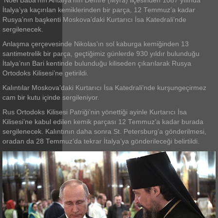
'Noel Baba'nın Antalya’nın Demre (Myra) ilçesinden 1087 yılında
İtalya’ya kaçırılan kemiklerinden bir parça, 12 Temmuz’a kadar
Rusya’nın başkenti Moskova’daki Kurtarıcı İsa Katedrali’nde
sergilenecek.
Anlaşma çerçevesinde Nikolas’ın sol kaburga kemiğinden 13
santimetrelik bir parça, geçtiğimiz günlerde 930 yıldır bulunduğu
İtalya’nın Bari kentinde bulunduğu kiliseden çıkarılarak Rusya
Ortodoks Kilisesi’ne getirildi.
Kalıntılar Moskova’daki Kurtarıcı İsa Katedrali’nde kurşungeçirmez
cam bir kutu içinde sergileniyor.
Rus Ortodoks Kilisesi Patriği’nin yönettiği ayinle Kurtarıcı İsa
Kilisesi’ne kabul edilen kemik parçası 12 Temmuz’a kadar burada
sergilenecek. Kalıntının daha sonra St. Petersburg’a gönderilmesi,
oradan da 28 Temmuz’da tekrar İtalya’ya gönderileceği belirtildi.