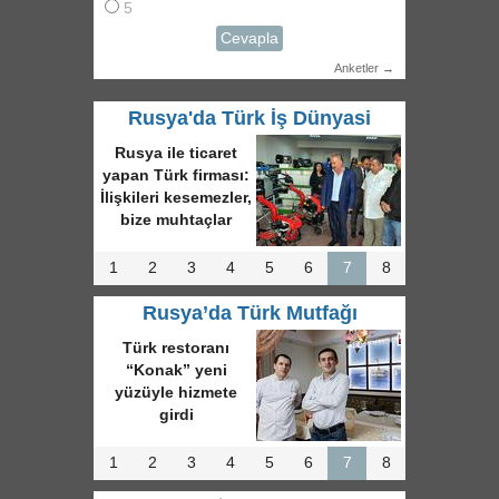
5
Cevapla
Anketler →
Rusya'da Türk İş Dünyasi
Ruslar, Türk şirketin
yapacağı 30 milyon
euroluk stat
projesini iptal etti
1
2
3
4
5
6
7
8
Rusya’da Türk Mutfağı
Rusya’nın en büyük
Türk restoranı
Horoşıy God’dan
zengin iftar sofrası
1
2
3
4
5
6
7
8