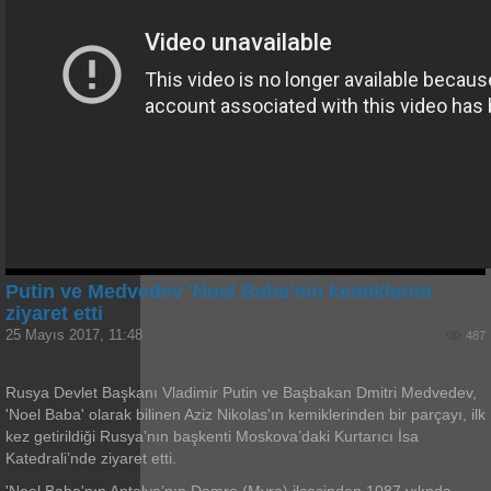
Putin ve Medvedev 'Noel Baba'nın kemiklerini
ziyaret etti
25 Mayıs 2017, 11:48
487
Rusya Devlet Başkanı Vladimir Putin ve Başbakan Dmitri Medvedev,
'Noel Baba' olarak bilinen Aziz Nikolas'ın kemiklerinden bir parçayı, ilk
kez getirildiği Rusya’nın başkenti Moskova’daki Kurtarıcı İsa
Katedrali’nde ziyaret etti.