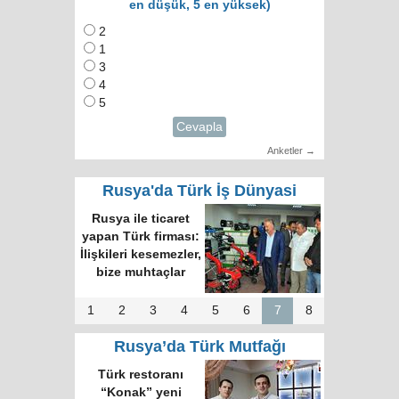
en düşük, 5 en yüksek)
2
1
3
4
5
Cevapla
Anketler →
Rusya'da Türk İş Dünyasi
Rusya ile ticaret
yapan Türk firması:
İlişkileri kesemezler,
bize muhtaçlar
1
2
3
4
5
6
7
8
Rusya’da Türk Mutfağı
Türk restoranı
“Konak” yeni