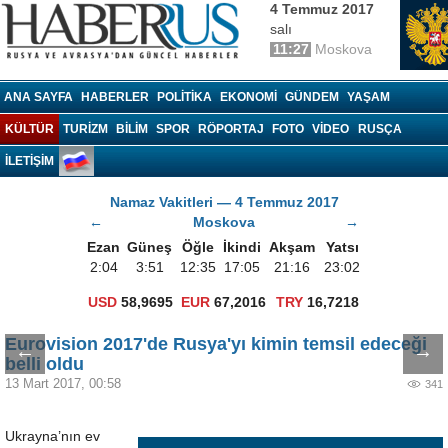
4 Temmuz 2017
salı
11:27
Moskova
Haberrus.com
ANA SAYFA
HABERLER
POLITIKA
EKONOMI
GÜNDEM
YAŞAM
KÜLTÜR
TURIZM
BILIM
SPOR
RÖPORTAJ
FOTO
VIDEO
RUSÇA
İLETİŞİM
Namaz Vakitleri — 4 Temmuz 2017
←
Moskova
→
Ezan
Güneş
Öğle
İkindi
Akşam
Yatsı
2:04
3:51
12:35
17:05
21:16
23:02
USD
58,9695
EUR
67,2016
TRY
16,7218
Eurovision 2017'de Rusya'yı kimin temsil edeceği
←
→
belli oldu
13 Mart 2017, 00:58
341
Ukrayna’nın ev