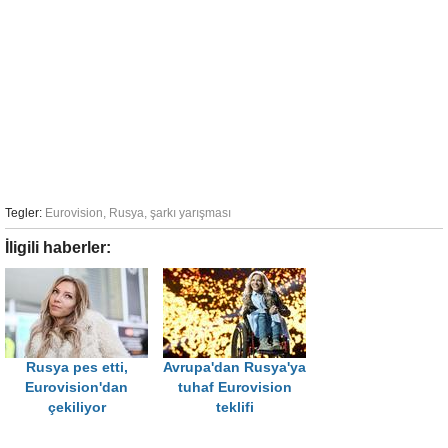
Tegler:
Eurovision
,
Rusya
,
şarkı yarışması
İligili haberler:
Rusya pes etti,
Avrupa'dan Rusya'ya
Eurovision'dan
tuhaf Eurovision
çekiliyor
teklifi