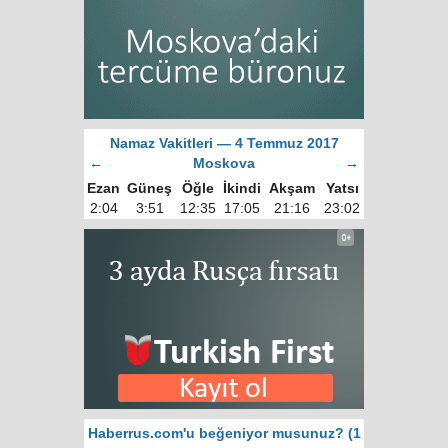
Namaz Vakitleri — 4 Temmuz 2017
←
Moskova
→
Ezan
Güneş
Öğle
İkindi
Akşam
Yatsı
2:04
3:51
12:35
17:05
21:16
23:02
Haberrus.com'u beğeniyor musunuz? (1