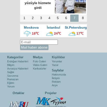
yüzüyle hizmete
girdi
1
2
3
4
5
6
7
8
Moskova
İstanbul
St.Petersburg
18℃
24℃
17℃
Kategoriler
Medya
Kişilikler
Erdoğan Haberleri
Foto Galeri
Yorumlar
Bilişim
Video Galeri
Yazar
Avrasya Haberleri
Karikatürler
Sayfalar
Sağlık
Hakkımızda
Savunma
İletişim
Ramazan
Reklam
Eğitim
Arşiv
Yorum
Ortaklar
Projeler