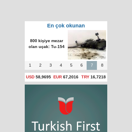
En çok okunan
800 kişiye mezar
olan uçak: Tu-154
1
2
3
4
5
6
7
8
USD
58,9695
EUR
67,2016
TRY
16,7218