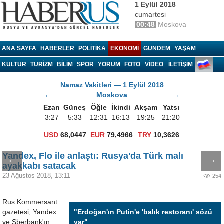
1 Eylül 2018
cumartesi
00:48
Moskova
Haberrus.com
ANA SAYFA
HABERLER
POLITIKA
EKONOMI
GÜNDEM
YAŞAM
KÜLTÜR
TURIZM
BILIM
SPOR
YORUM
FOTO
VIDEO
İLETİŞİM
Namaz Vakitleri — 1 Eylül 2018
←
Moskova
→
Ezan
Güneş
Öğle
İkindi
Akşam
Yatsı
3:27
5:33
12:31
16:13
19:25
21:20
USD
68,0447
EUR
79,4966
TRY
10,3626
Yandex, Flo ile anlaştı: Rusya'da Türk malı
←
→
ayakkabı satacak
23 Ağustos 2018, 13:11
254
Rus Kommersant
gazetesi, Yandex
"Erdoğan'ın Putin'e 'balık restoranı' sözü
ve Sberbank'ın
var"