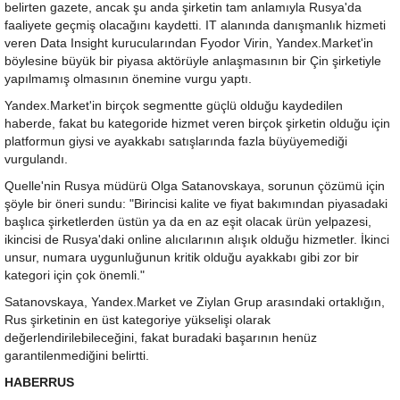
belirten gazete, ancak şu anda şirketin tam anlamıyla Rusya'da
faaliyete geçmiş olacağını kaydetti. IT alanında danışmanlık hizmeti
veren Data Insight kurucularından Fyodor Virin, Yandex.Market'in
böylesine büyük bir piyasa aktörüyle anlaşmasının bir Çin şirketiyle
yapılmamış olmasının önemine vurgu yaptı.
Yandex.Market'in birçok segmentte güçlü olduğu kaydedilen
haberde, fakat bu kategoride hizmet veren birçok şirketin olduğu için
platformun giysi ve ayakkabı satışlarında fazla büyüyemediği
vurgulandı.
Quelle'nin Rusya müdürü Olga Satanovskaya, sorunun çözümü için
şöyle bir öneri sundu: "Birincisi kalite ve fiyat bakımından piyasadaki
başlıca şirketlerden üstün ya da en az eşit olacak ürün yelpazesi,
ikincisi de Rusya'daki online alıcılarının alışık olduğu hizmetler. İkinci
unsur, numara uygunluğunun kritik olduğu ayakkabı gibi zor bir
kategori için çok önemli."
Satanovskaya, Yandex.Market ve Ziylan Grup arasındaki ortaklığın,
Rus şirketinin en üst kategoriye yükselişi olarak
değerlendirilebileceğini, fakat buradaki başarının henüz
garantilenmediğini belirtti.
HABERRUS