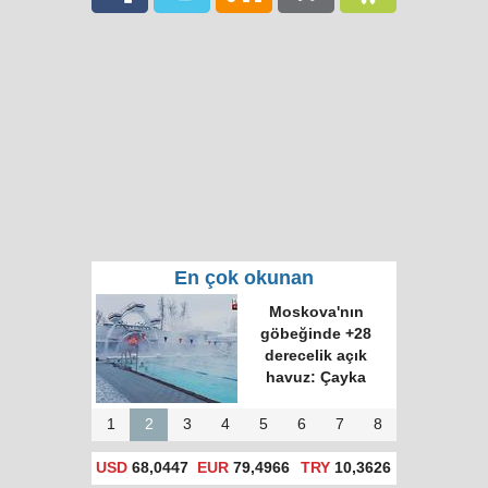
En çok okunan
Moskova'nın
göbeğinde +28
derecelik açık
havuz: Çayka
1
2
3
4
5
6
7
8
USD
68,0447
EUR
79,4966
TRY
10,3626