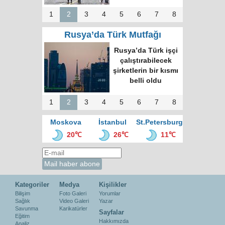
1
2
3
4
5
6
7
8
Rusya’da Türk Mutfağı
Rusya’da Türk işçi
çalıştırabilecek
şirketlerin bir kısmı
belli oldu
1
2
3
4
5
6
7
8
Moskova
İstanbul
St.Petersburg
20℃
26℃
11℃
Kategoriler
Medya
Kişilikler
Bilişim
Foto Galeri
Yorumlar
Sağlık
Video Galeri
Yazar
Savunma
Karikatürler
Sayfalar
Eğitim
Hakkımızda
Analiz