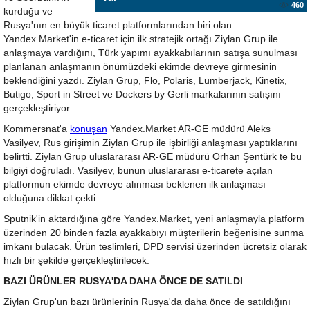
460
kurduğu ve
Rusya'nın en büyük ticaret platformlarından biri olan
Yandex.Market'in e-ticaret için ilk stratejik ortağı Ziylan Grup ile
anlaşmaya vardığını, Türk yapımı ayakkabılarının satışa sunulması
planlanan anlaşmanın önümüzdeki ekimde devreye girmesinin
beklendiğini yazdı. Ziylan Grup, Flo, Polaris, Lumberjack, Kinetix,
Butigo, Sport in Street ve Dockers by Gerli markalarının satışını
gerçekleştiriyor.
Kommersnat'a
konuşan
Yandex.Market AR-GE müdürü Aleks
Vasilyev, Rus girişimin Ziylan Grup ile işbirliği anlaşması yaptıklarını
belirtti. Ziylan Grup uluslararası AR-GE müdürü Orhan Şentürk te bu
bilgiyi doğruladı. Vasilyev, bunun uluslararası e-ticarete açılan
platformun ekimde devreye alınması beklenen ilk anlaşması
olduğuna dikkat çekti.
Sputnik'in aktardığına göre Yandex.Market, yeni anlaşmayla platform
üzerinden 20 binden fazla ayakkabıyı müşterilerin beğenisine sunma
imkanı bulacak. Ürün teslimleri, DPD servisi üzerinden ücretsiz olarak
hızlı bir şekilde gerçekleştirilecek.
BAZI ÜRÜNLER RUSYA'DA DAHA ÖNCE DE SATILDI
Ziylan Grup'un bazı ürünlerinin Rusya'da daha önce de satıldığını