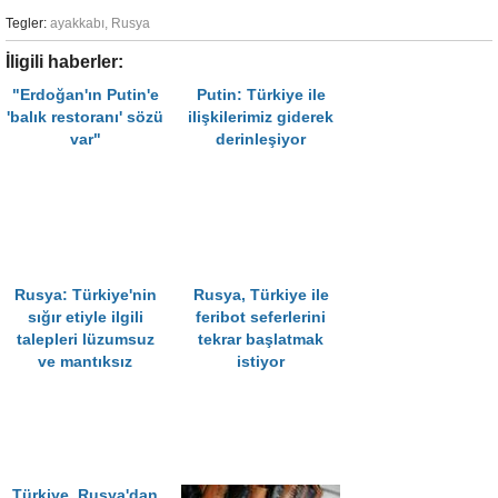
Tegler:
ayakkabı
,
Rusya
İligili haberler:
"Erdoğan'ın Putin'e
Putin: Türkiye ile
'balık restoranı' sözü
ilişkilerimiz giderek
var"
derinleşiyor
Rusya: Türkiye'nin
Rusya, Türkiye ile
sığır etiyle ilgili
feribot seferlerini
talepleri lüzumsuz
tekrar başlatmak
ve mantıksız
istiyor
Türkiye, Rusya'dan