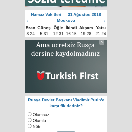
Namaz Vakitleri — 31 Ağustos 2018
←
Moskova
→
Ezan
Güneş
Öğle
İkindi
Akşam
Yatsı
3:24
5:31
12:31
16:15
19:28
21:24
Rusya Devlet Başkanı Vladimir Putin'e
karşı fikirleriniz?
Olumsuz
Olumlu
Nötr