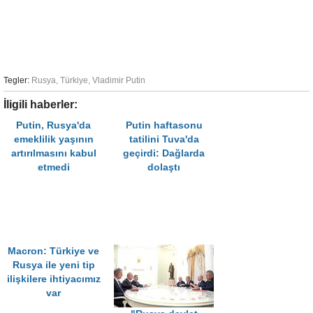
Tegler:
Rusya
,
Türkiye
,
Vladimir Putin
İligili haberler:
Putin, Rusya'da
Putin haftasonu
emeklilik yaşının
tatilini Tuva'da
artırılmasını kabul
geçirdi: Dağlarda
etmedi
dolaştı
Macron: Türkiye ve
Rusya ile yeni tip
ilişkilere ihtiyacımız
var