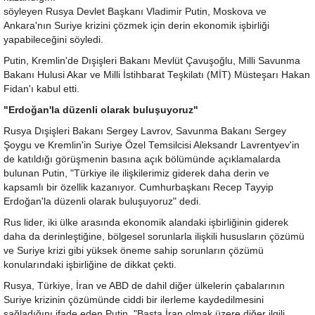
söyleyen Rusya Devlet Başkanı Vladimir Putin, Moskova ve
Ankara'nın Suriye krizini çözmek için derin ekonomik işbirliği
yapabileceğini söyledi.
Putin, Kremlin'de Dışişleri Bakanı Mevlüt Çavuşoğlu, Milli Savunma
Bakanı Hulusi Akar ve Milli İstihbarat Teşkilatı (MİT) Müsteşarı Hakan
Fidan'ı kabul etti.
"Erdoğan'la düzenli olarak buluşuyoruz"
Rusya Dışişleri Bakanı Sergey Lavrov, Savunma Bakanı Sergey
Şoygu ve Kremlin'in Suriye Özel Temsilcisi Aleksandr Lavrentyev'in
de katıldığı görüşmenin basına açık bölümünde açıklamalarda
bulunan Putin, "Türkiye ile ilişkilerimiz giderek daha derin ve
kapsamlı bir özellik kazanıyor. Cumhurbaşkanı Recep Tayyip
Erdoğan'la düzenli olarak buluşuyoruz" dedi.
Rus lider, iki ülke arasında ekonomik alandaki işbirliğinin giderek
daha da derinleştiğine, bölgesel sorunlarla ilişkili hususların çözümü
ve Suriye krizi gibi yüksek öneme sahip sorunların çözümü
konularındaki işbirliğine de dikkat çekti.
Rusya, Türkiye, İran ve ABD de dahil diğer ülkelerin çabalarının
Suriye krizinin çözümünde ciddi bir ilerleme kaydedilmesini
sağladığını ifade eden Putin, "Başta İran olmak üzere diğer ilgili