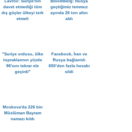
Lavrov: Suriye'nin
Bloomberg: Rusya
davet etmediği tüm
geçtiğimiz temmuz
dış güçler ülkeyi terk
ayında 26 ton altın
etmeli
aldı
"Suriye ordusu, ülke
Facebook, İran ve
topraklarının yüzde
Rusya bağlantılı
96'sını tekrar ele
650’den fazla hesabı
geçirdi"
sildi
Moskova'da 226 bin
Müslüman Bayram
namazı kıldı