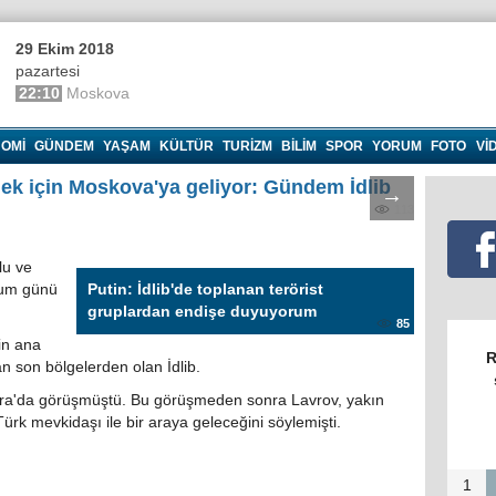
29 Ekim 2018
pazartesi
22:10
Moskova
OMI
GÜNDEM
YAŞAM
KÜLTÜR
TURIZM
BILIM
SPOR
YORUM
FOTO
VI
ek için Moskova'ya geliyor: Gündem İdlib
→
113
lu ve
cum günü
Putin: İdlib'de toplanan terörist
gruplardan endişe duyuyorum
85
in ana
R
n son bölgelerden olan İdlib.
ara'da görüşmüştü. Bu görüşmeden sonra Lavrov, yakın
rk mevkidaşı ile bir araya geleceğini söylemişti.
1