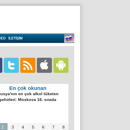
DEO
İLETİŞİM
En çok okunan
usya'nın en çok alkol tüketen
şehirleri: Moskova 16. sırada
2
3
4
5
6
7
8