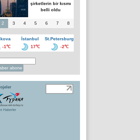
şirketlerin bir kısmı
belli oldu
2
3
4
5
6
7
8
kova
İstanbul
St.Petersburg
-1℃
17℃
-2℃
ojeler
ye Haberler