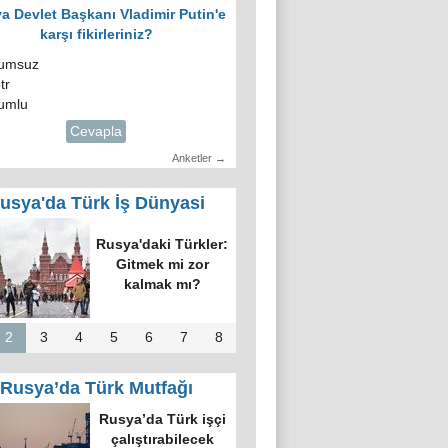
a Devlet Başkanı Vladimir Putin'e
karşı fikirleriniz?
umsuz
tr
umlu
Cevapla
Anketler →
usya'da Türk İş Dünyasi
Rusya'daki Türkler:
Gitmek mi zor
kalmak mı?
2
3
4
5
6
7
8
Rusya’da Türk Mutfağı
Rusya’da Türk işçi
çalıştırabilecek