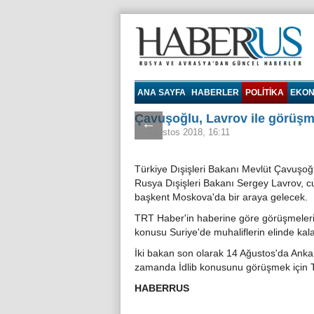
Haberrus.com
ANA SAYFA
HABERLER
POLITIKA
EKON
Çavuşoğlu, Lavrov ile görüşm
←
23 Ağustos 2018, 16:11
Türkiye Dışişleri Bakanı Mevlüt Çavuşoğ
Rusya Dışişleri Bakanı Sergey Lavrov, 
başkent Moskova'da bir araya gelecek.
TRT Haber'in haberine göre görüşmeler
konusu Suriye'de muhaliflerin elinde kala
İki bakan son olarak 14 Ağustos'da Ank
zamanda İdlib konusunu görüşmek için Tü
HABERRUS