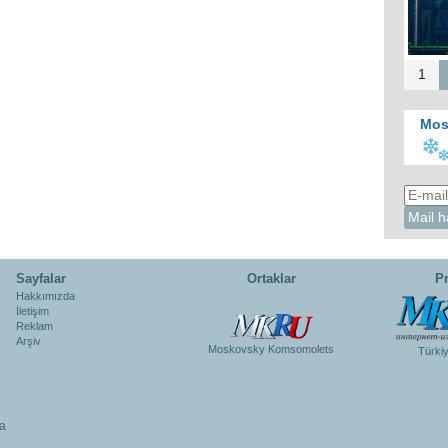
1
Mos
Sayfalar
Ortaklar
Pr
Hakkımızda
İletişim
Reklam
Arşiv
Moskovsky Komsomolets
Türki
a