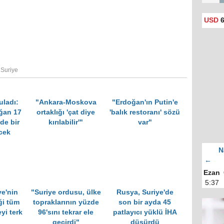
USD
6
,
Suriye
uladı:
"Ankara-Moskova
"Erdoğan'ın Putin'e
ğan 17
ortaklığı 'çat diye
'balık restoranı' sözü
de bir
kırılabilir'"
var"
cek
N
←
Ezan
5:37
ye'nin
"Suriye ordusu, ülke
Rusya, Suriye'de
ği tüm
topraklarının yüzde
son bir ayda 45
yi terk
96'sını tekrar ele
patlayıcı yüklü İHA
geçirdi"
düşürdü