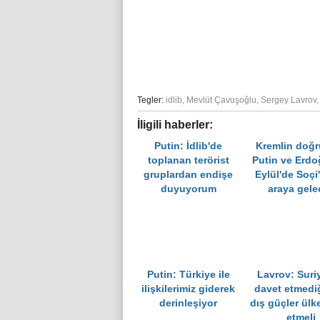
Tegler:
idlib
,
Mevlüt Çavuşoğlu
,
Sergey Lavrov
İligili haberler:
Putin: İdlib'de
Kremlin doğr
toplanan terörist
Putin ve Erdo
gruplardan endişe
Eylül'de Soçi'
duyuyorum
araya gele
Putin: Türkiye ile
Lavrov: Suri
ilişkilerimiz giderek
davet etmedi
derinleşiyor
dış güçler ülke
etmeli