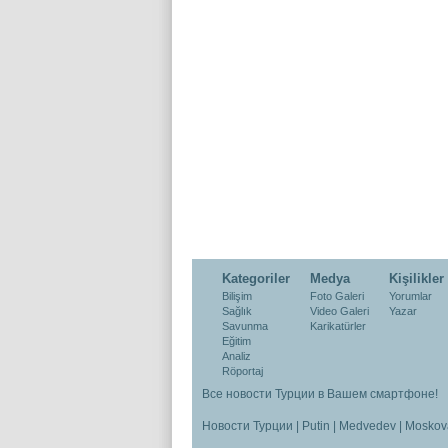
Kategoriler
Medya
Kişilikler
Bilişim
Foto Galeri
Yorumlar
Sağlık
Video Galeri
Yazar
Savunma
Karikatürler
Eğitim
Analiz
Röportaj
Все новости Турции в Вашем смартфоне!
Новости Турции
|
Putin
|
Medvedev
|
Moskov