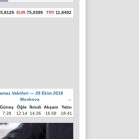
5,8129
EUR
75,0399
TRY
11,8492
amaz Vakitleri — 29 Ekim 2018
Moskova
→
Güneş
Öğle
İkindi
Akşam
Yatsı
7:28
12:14
14:26
16:58
18:41