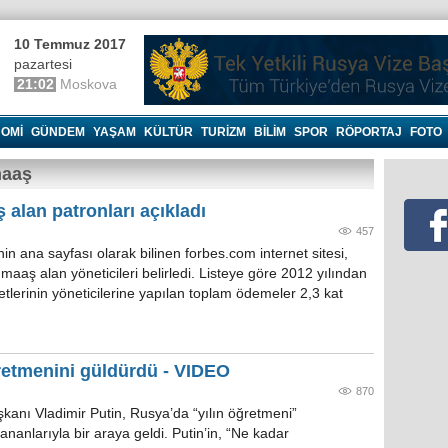
10 Temmuz 2017
pazartesi
21:02
Moskova
OMI
GÜNDEM
YAŞAM
KÜLTÜR
TURIZM
BILIM
SPOR
RÖPORTAJ
FOTO
maaş
alan patronları açıkladı
457
nin ana sayfası olarak bilinen forbes.com internet sitesi,
aaş alan yöneticileri belirledi. Listeye göre 2012 yılından
tlerinin yöneticilerine yapılan toplam ödemeler 2,3 kat
ğretmenini güldürdü - VIDEO
870
kanı Vladimir Putin, Rusya’da “yılın öğretmeni”
nanlarıyla bir araya geldi. Putin’in, “Ne kadar