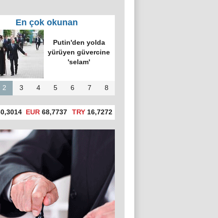
En çok okunan
Putin'den yolda
yürüyen güvercine
'selam'
2
3
4
5
6
7
8
0,3014
EUR
68,7737
TRY
16,7272