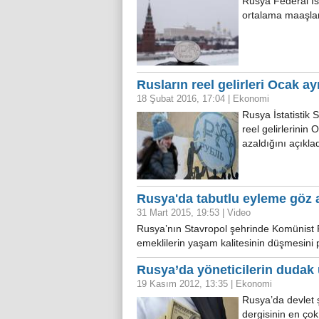
Rusya Federal İst
ortalama maaşlarıy
Rusların reel gelirleri Ocak ay
18 Şubat 2016, 17:04
|
Ekonomi
Rusya İstatistik 
reel gelirlerini
azaldığını açıkl
Rusya'da tabutlu eyleme göz a
31 Mart 2015, 19:53
|
Video
Rusya’nın Stavropol şehrinde Komünist P
emeklilerin yaşam kalitesinin düşmesini 
Rusya’da yöneticilerin dudak
19 Kasım 2012, 13:35
|
Ekonomi
Rusya’da devlet 
dergisinin en çok