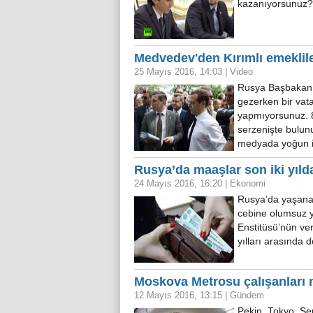
kazanıyorsunuz?
Medvedev'den Kırımlı emeklile
25 Mayıs 2016, 14:03
|
Video
Rusya‬ Başbakanı D
gezerken bir va
yapmıyorsunuz. 8 
serzenişte bulun
medyada yoğun i
Rusya’da maaşlar son iki yıld
24 Mayıs 2016, 16:20
|
Ekonomi
Rusya’da yaşana
cebine olumsuz y
Enstitüsü’nün ve
yılları arasında
Moskova Metrosu çalışanları 
12 Mayıs 2016, 13:15
|
Gündem
Pekin, Tokyo, S