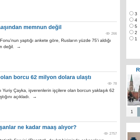
3
4
aaşından memnun değil
5
2
266
1
nu'nun yaptığı ankete göre, Rusların yüzde 75'i aldığı
 değil. →
R
 olan borcu 62 milyon dolara ulaştı
78
Yuriy Çayka, işverenlerin işçilere olan borcun yaklaşık 62
ştığını açıkladı. →
1
ışanlar ne kadar maaş alıyor?
2757