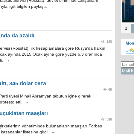
atistik Servisi (Rosstat), devlet biriminde çalışanların
la ilgili bilgileri paylaştı. →
1
ında da azaldı
128
Mos
Servisi (Rosstat), ilk hesaplamalara göre Rusya’da halkın
n Ocak ayında 2015 Ocak ayına göre yüzde 6,3 oranında
adı. →
ltı, 345 dolar ceza
68
arti üyesi Mihail Abramyan tabutun içine girerek
protesto etti. →
 uçuklatan maaşları
598
şirketlerinin yönetiminde bulunanların maaşları Forbes
 kazananlar listesine girdi. →