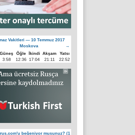
az Vakitleri — 10 Temmuz 2017
Moskova
→
Güneş
Öğle
İkindi
Akşam
Yatsı
3:58
12:36
17:04
21:11
22:52
rus.com'u beğeniyor musunuz? (1