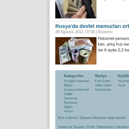
Rusya'da devlet memurları ort
28 Ağustos 2012, 07:58
|
Ekonomi
Hükümet personel
katı, artış hızı i
ise 6 ayda 2,2 ka
Kategoriler
Medya
Kişilik
Erdoğan Haberleri
Foto Galeri
Yorumla
Bilişim
Video Galeri
Yazar
Avrasya Haberleri
Karikatürler
Sağlık
Savunma
Ramazan
Eğitim
Yorum
Все новости Турции в Вашем смартфоне!
Новости Турции
|
Putin
|
Medvedev
|
Moskov