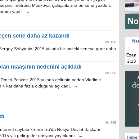
n beşinci metrosu Moskova, çalışanlarına bu sene yüzde 1
zammı yaptı. →
eçen sene daha az kazandı
Nam
156
←
ergey Sobyanin, 2015 yılında bir önceki seneye göre daha
Ezan
2:13
olan maaşının nedenini açıkladı
806
Dmitri Peskov, 2015 yılında gelirinin neden Vladimir
en 4 kat daha fazla olduğunu açıkladı. →
dı
535
internet sayfası kremlin.ru'da Rusya Devlet Başkanı
 2015 yılı gelir-gider dosyası yayınlandı. →
Haber