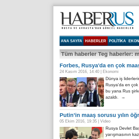
Haberrus.com
ANA SAYFA
HABERLER
POLITIKA
EKON
Tüm haberler Teg haberler: 
Forbes, Rusya'da en çok maaş 
24 Kasım 2016, 14:40
|
Ekonomi
Dünya iş liderleri
Rusya'da en çok m
bu yana Rus şirke
azaldı. →
Putin’in maaş sorusu yılın ö
05 Ekim 2016, 19:35
|
Video
Rusya Devlet Baş
yarışmasının kaza