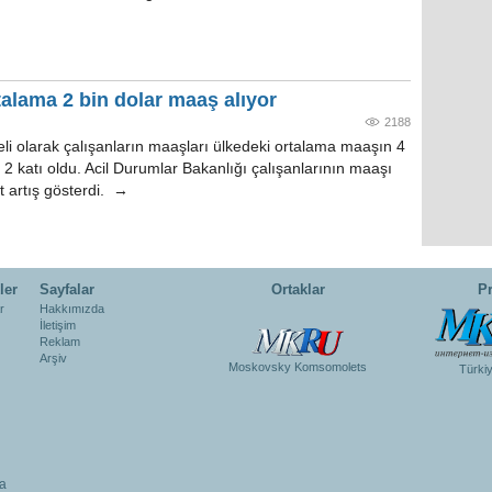
alama 2 bin dolar maaş alıyor
2188
i olarak çalışanların maaşları ülkedeki ortalama maaşın 4
se 2 katı oldu. Acil Durumlar Bakanlığı çalışanlarının maaşı
t artış gösterdi. →
ler
Sayfalar
Ortaklar
Pr
r
Hakkımızda
İletişim
Reklam
Arşiv
Moskovsky Komsomolets
Türki
a