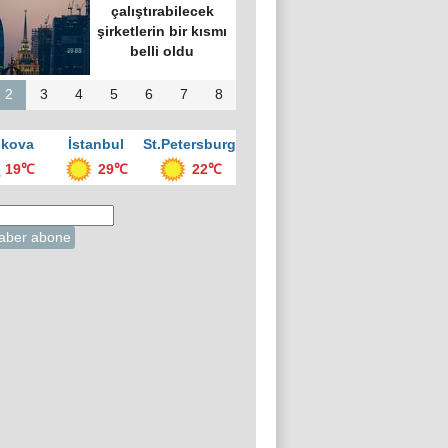
çalıştırabilecek
şirketlerin bir kısmı
belli oldu
2
3
4
5
6
7
8
kova
İstanbul
St.Petersburg
19℃
29℃
22℃