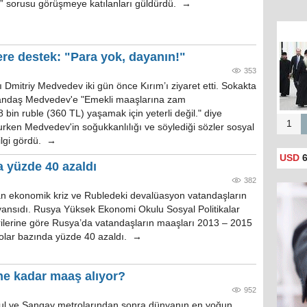
” sorusu görüşmeye katılanları güldürdü. →
re destek: "Para yok, dayanın!"
353
mitriy ‪‎Medvedev‬ iki gün önce ‎Kırım‬’ı ziyaret etti. Sokakta
tandaş Medvedev'e "Emekli maaşlarına zam
bin ruble (360 TL) yaşamak için yeterli değil." diye
1
urken Medvedev'in soğukkanlılığı ve söylediği sözler sosyal
lgi gördü. →
USD
6
a yüzde 40 azaldı
382
n ekonomik kriz ve Rubledeki devalüasyon vatandaşların
ansıdı. Rusya Yüksek Ekonomi Okulu Sosyal Politikalar
rilerine göre Rusya’da vatandaşların maaşları 2013 – 2015
 dolar bazında yüzde 40 azaldı. →
ne kadar maaş alıyor?
952
eul ve Şangay metrolarından sonra dünyanın en yoğun