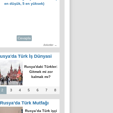
en düşük, 5 en yüksek)
Cevapla
Anketler →
usya'da Türk İş Dünyasi
Rusya'daki Türkler:
Gitmek mi zor
kalmak mı?
2
3
4
5
6
7
8
Rusya’da Türk Mutfağı
Rusya’da Türk işçi