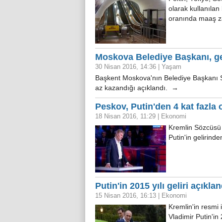
olarak kullanıla
oranında maaş 
Moskova Belediye Başkanı, g
30 Nisan 2016, 14:36
|
Yaşam
Başkent Moskova'nın Belediye Başkanı S
az kazandığı açıklandı. →
Peskov, Putin'den 4 kat fazla 
18 Nisan 2016, 11:29
|
Ekonomi
Kremlin Sözcüsü 
Putin'in gelirind
Putin'in 2015 yılı geliri açıklan
15 Nisan 2016, 16:13
|
Ekonomi
Kremlin'in resmi 
Vladimir Putin'in