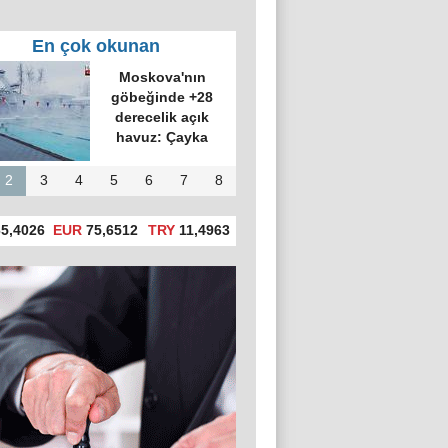
En çok okunan
'in tanıttığı 6
eni silah ve
özellikleri
2
3
4
5
6
7
8
5,4026
EUR
75,6512
TRY
11,4963