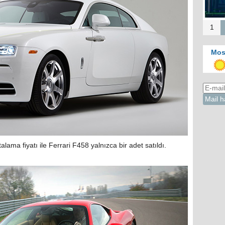
Kah
d
1
Mos
alama fiyatı ile Ferrari F458 yalnızca bir adet satıldı.