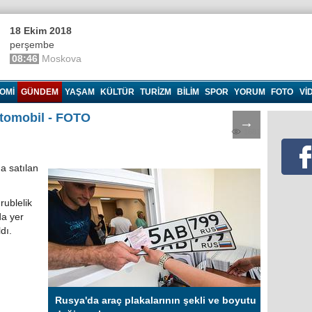
18 Ekim 2018
perşembe
08:46
Moskova
OMI
GÜNDEM
YAŞAM
KÜLTÜR
TURIZM
BILIM
SPOR
YORUM
FOTO
VI
otomobil - FOTO
→
1681
a satılan
rublelik
da yer
dı.
Rusya'da araç plakalarının şekli ve boyutu