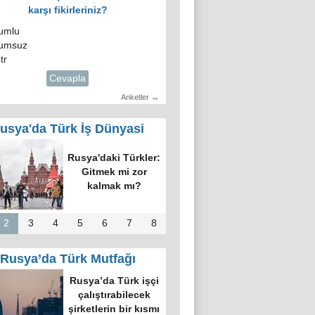
karşı fikirleriniz?
umlu
umsuz
tr
Cevapla
Anketler →
usya'da Türk İş Dünyasi
ID üyeleri ve
n’in temsilcisi
kova’da bir
raya geldi
2
3
4
5
6
7
8
Rusya’da Türk Mutfağı
kova’nın en
üyük kültür
ezinde “Türk