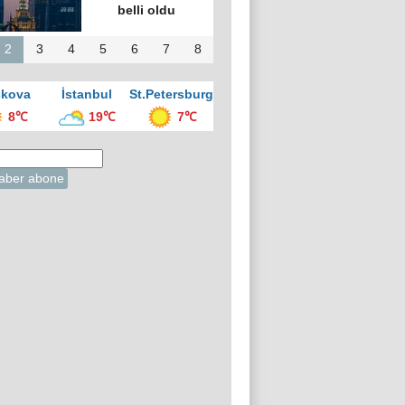
vesi Gecesi”
üzenlendi
2
3
4
5
6
7
8
kova
İstanbul
St.Petersburg
8℃
19℃
7℃