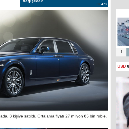
değişecek
473
Putin
y
1
USD
6
ada, 3 kişiye satıldı. Ortalama fiyatı 27 milyon 85 bin ruble.