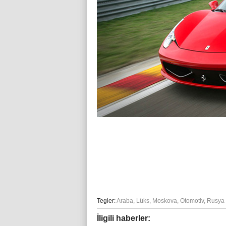
Tegler:
Araba
,
Lüks
,
Moskova
,
Otomotiv
,
Rusya 
İligili haberler: