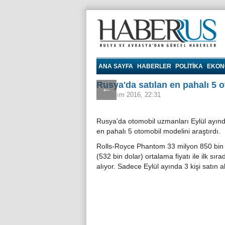
Haberrus.com
ANA SAYFA
HABERLER
POLITIKA
EKON
Rusya'da satılan en pahalı 5 
←
02 Kasım 2016, 22:31
Rusya'da otomobil uzmanları Eylül ayınd
en pahalı 5 otomobil modelini araştırdı.
Rolls-Royce Phantom 33 milyon 850 bin 
(532 bin dolar) ortalama fiyatı ile ilk sıra
alıyor. Sadece Eylül ayında 3 kişi satın al