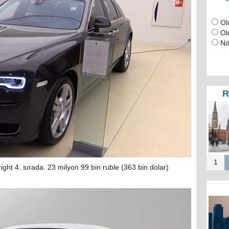
Ol
Ol
Nö
R
RUT
Puti
Mos
a
1
ght 4. sırada. 23 milyon 99 bin ruble (363 bin dolar)
Mos
b
merk