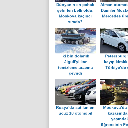
Dünyanın en pahalı
Alman otomoti
şehirleri belli oldu,
Daimler Mosk
Moskova kaçıncı
Mercedes ür
sırada?
İki bin dolarlık
Petersburg’
Jiguli'yi kar
kayıp kiralık
temizleme aracına
Türkiye’de ç
çevirdi
Rusya’da satılan en
Moskova’da t
ucuz 10 otomobil
kazasında
yaşındak
öğrencinin Fer