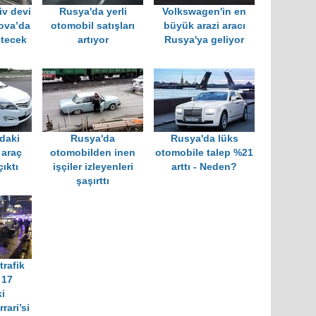
v devi
Rusya'da yerli
Volkswagen'in en
ova’da
otomobil satışları
büyük arazi aracı
etecek
artıyor
Rusya'ya geliyor
daki
Rusya'da
Rusya'da lüks
 araç
otomobilden inen
otomobile talep %21
ıktı
işçiler izleyenleri
arttı - Neden?
şaşırttı
rafik
 17
i
rari’si