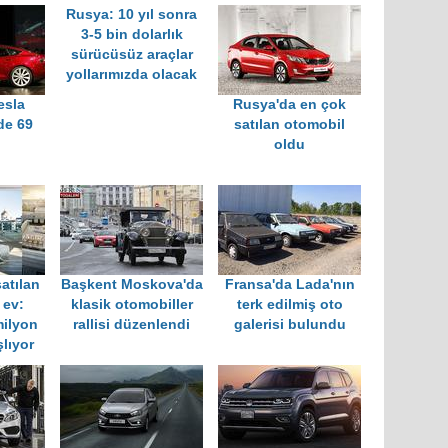
Rusya: 10 yıl sonra
3-5 bin dolarlık
sürücüsüz araçlar
yollarımızda olacak
esla
Rusya'da en çok
de 69
satılan otomobil
oldu
atılan
Başkent Moskova'da
Fransa'da Lada'nın
 ev:
klasik otomobiller
terk edilmiş oto
milyon
rallisi düzenlendi
galerisi bulundu
lıyor