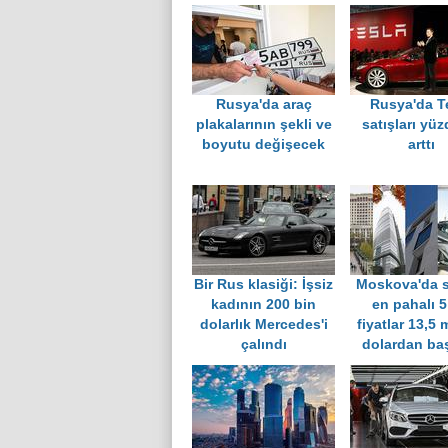
Rusya'da araç
Rusya'da T
plakalarının şekli ve
satışları yüz
boyutu değişecek
arttı
Bir Rus klasiği: İşsiz
Moskova'da s
kadının 200 bin
en pahalı 5
dolarlık Mercedes'i
fiyatlar 13,5 
çalındı
dolardan baş