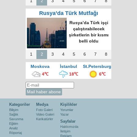
1
2
3
4
5
6
7
8
Rusya’da Türk Mutfağı
Rusya’da Türk işçi
çalıştırabilecek
şirketlerin bir kısmı
belli oldu
1
2
3
4
5
6
7
8
Moskova
İstanbul
St.Petersburg
4℃
18℃
6℃
Kategoriler
Medya
Kişilikler
Bilişim
Foto Galeri
Yorumlar
Sağlık
Video Galeri
Yazar
Savunma
Karikatürler
Sayfalar
Eğitim
Hakkımızda
Analiz
İletişim
Röportaj
Reklam