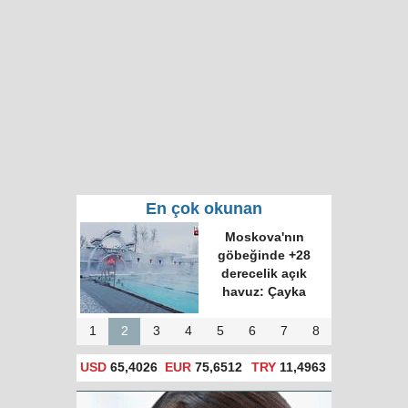
En çok okunan
Moskova'nın
göbeğinde +28
derecelik açık
havuz: Çayka
1
2
3
4
5
6
7
8
USD
65,4026
EUR
75,6512
TRY
11,4963