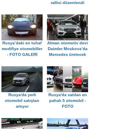
rallisi düzenlendi
Rusya’daki en tuhaf
Alman otomotiv devi
modifiye otomobiller
Daimler Moskova’da
- FOTO GALERİ
Mercedes üretecek
Rusya'da yerli
Rusya'da satılan en
otomobil satışları
pahalı 5 otomobil -
artıyor
FOTO