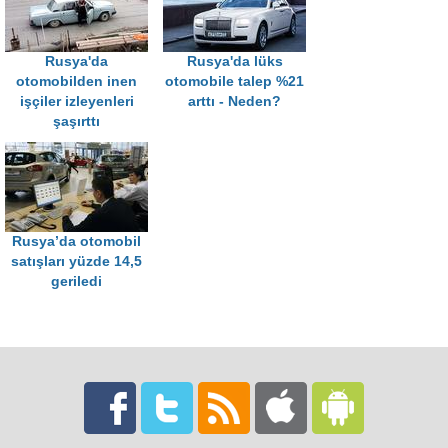
Rusya'da
Rusya'da lüks
otomobilden inen
otomobile talep %21
işçiler izleyenleri
arttı - Neden?
şaşırttı
Rusya’da otomobil
satışları yüzde 14,5
geriledi