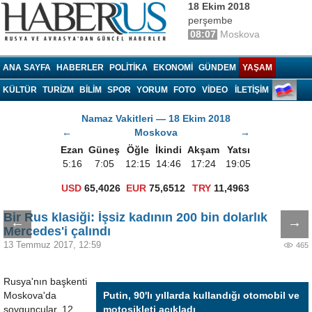
18 Ekim 2018
perşembe
08:07
Moskova
Haberrus.com
ANA SAYFA
HABERLER
POLITIKA
EKONOMI
GÜNDEM
YAŞAM
KÜLTÜR
TURIZM
BILIM
SPOR
YORUM
FOTO
VIDEO
İLETİŞİM
Namaz Vakitleri — 18 Ekim 2018
←
Moskova
→
Ezan
Güneş
Öğle
İkindi
Akşam
Yatsı
5:16
7:05
12:15
14:46
17:24
19:05
USD
65,4026
EUR
75,6512
TRY
11,4963
Bir Rus klasiği: İşsiz kadının 200 bin dolarlık
←
→
Mercedes'i çalındı
13 Temmuz 2017, 12:59
465
Rusya'nın başkenti
Moskova'da
Putin, 90'lı yıllarda kullandığı otomobil ve
soyguncular, 12
motosikleti açıkladı