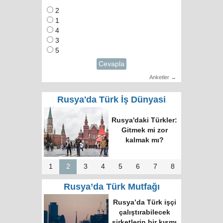
2
1
4
3
5
Cevapla
Anketler →
Rusya'da Türk İş Dünyasi
Rusya'daki Türkler:
Gitmek mi zor
kalmak mı?
1
2
3
4
5
6
7
8
Rusya’da Türk Mutfağı
Rusya’da Türk işçi
çalıştırabilecek
şirketlerin bir kısmı