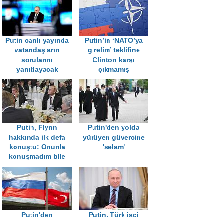
Putin canlı yayında
Putin’in ‘NATO’ya
vatandaşların
girelim’ teklifine
sorularını
Clinton karşı
yanıtlayacak
çıkmamış
Putin, Flynn
Putin'den yolda
hakkında ilk defa
yürüyen güvercine
konuştu: Onunla
'selam'
konuşmadım bile
Putin'den
Putin, Türk işçi