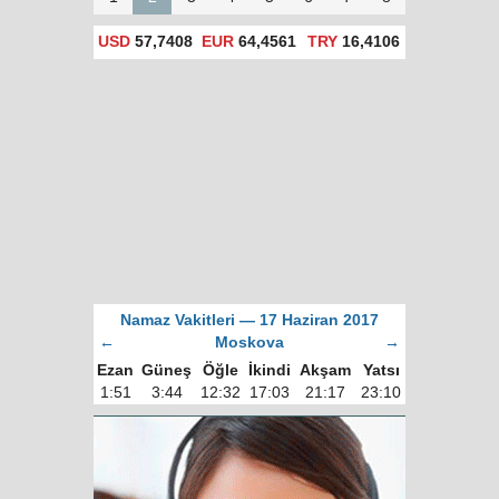
USD
57,7408
EUR
64,4561
TRY
16,4106
Namaz Vakitleri — 17 Haziran 2017
←
Moskova
→
Ezan
Güneş
Öğle
İkindi
Akşam
Yatsı
1:51
3:44
12:32
17:03
21:17
23:10