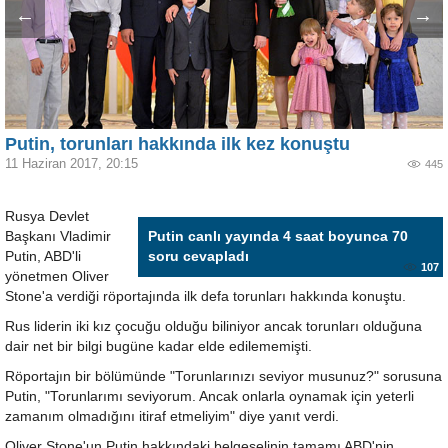
←
→
Putin, torunları hakkında ilk kez konuştu
11 Haziran 2017, 20:15
445
Rusya Devlet
Başkanı Vladimir
Putin canlı yayında 4 saat boyunca 70
Putin, ABD'li
soru cevapladı
107
yönetmen Oliver
Stone'a verdiği röportajında ilk defa torunları hakkında konuştu.
Rus liderin iki kız çocuğu olduğu biliniyor ancak torunları olduğuna
dair net bir bilgi bugüne kadar elde edilememişti.
Röportajın bir bölümünde "Torunlarınızı seviyor musunuz?" sorusuna
Putin, "Torunlarımı seviyorum. Ancak onlarla oynamak için yeterli
zamanım olmadığını itiraf etmeliyim" diye yanıt verdi.
Oliver Stone'un Putin hakkındaki belgeselinin tamamı ABD'nin