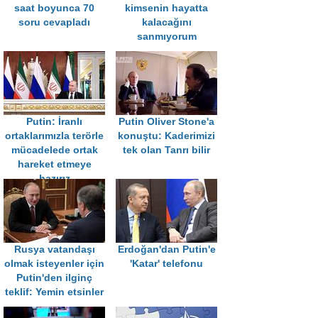
saat boyunca 70
kimsenin hayatta
soru cevapladı
kalacağını
sanmıyorum
Putin: İranlı
Putin Oliver Stone'a
ortaklarımızla terörle
konuştu: Kaderimizi
mücadelede ortak
tek olan Tanrı bilir
hareket etmeye
hazırız
Rusya vatandaşı
Erdoğan'dan Putin'e
olmak isteyenler için
'Katar' telefonu
Putin'den ilginç
teklif: Yemin etsinler