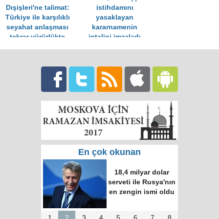
Dışişleri'ne talimat:
istihdamını
Türkiye ile karşılıklı
yasaklayan
seyahat anlaşması
kararnamenin
tekrar yürürlükte
iptalini imzaladı
En çok okunan
18,4 milyar dolar
serveti ile Rusya'nın
en zengin ismi oldu
1
2
3
4
5
6
7
8