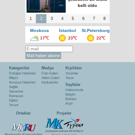
belli oldu
1
2
3
4
5
6
7
8
Moskova
İstanbul
St.Petersburg
17℃
23℃
22℃
Kategoriler
Medya
Kişilikler
Erdoğan Haberleri
Foto Galeri
Yorumlar
Bilişim
Video Galeri
Yazar
Avrasya Haberleri
Karikatürler
Sayfalar
Sağlık
Hakkımızda
Savunma
İletişim
Ramazan
Reklam
Eğitim
Arşiv
Yorum
Ortaklar
Projeler
Moskovsky Komsomolets