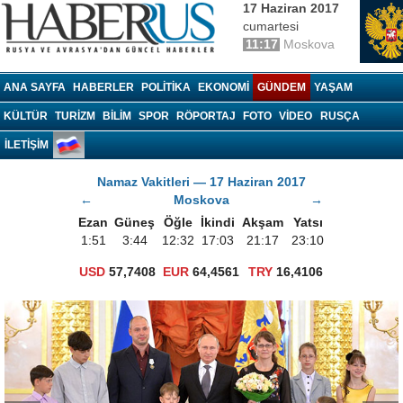
17 Haziran 2017
cumartesi
11:17
Moskova
Haberrus.com
ANA SAYFA
HABERLER
POLITIKA
EKONOMI
GÜNDEM
YAŞAM
KÜLTÜR
TURIZM
BILIM
SPOR
RÖPORTAJ
FOTO
VIDEO
RUSÇA
İLETİŞİM
Namaz Vakitleri — 17 Haziran 2017
←
Moskova
→
Ezan
Güneş
Öğle
İkindi
Akşam
Yatsı
1:51
3:44
12:32
17:03
21:17
23:10
USD
57,7408
EUR
64,4561
TRY
16,4106