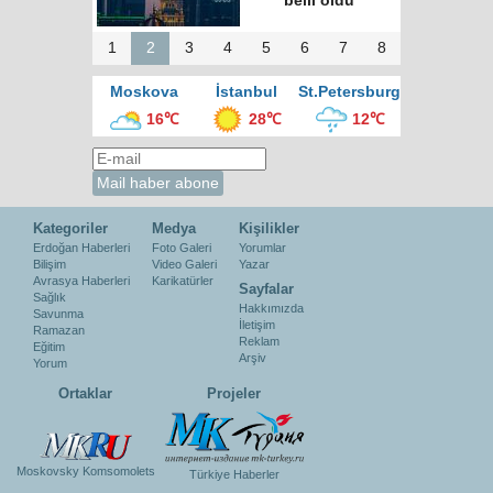
belli oldu
1
2
3
4
5
6
7
8
Moskova
İstanbul
St.Petersburg
16℃
28℃
12℃
Kategoriler
Medya
Kişilikler
Erdoğan Haberleri
Foto Galeri
Yorumlar
Bilişim
Video Galeri
Yazar
Avrasya Haberleri
Karikatürler
Sayfalar
Sağlık
Hakkımızda
Savunma
İletişim
Ramazan
Reklam
Eğitim
Arşiv
Yorum
Ortaklar
Projeler
Moskovsky Komsomolets
Türkiye Haberler