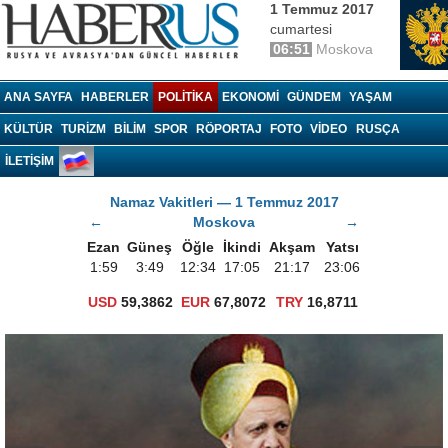
1 Temmuz 2017
cumartesi
06:51
Moskova
Haberrus.com
ANA SAYFA
HABERLER
POLITIKA
EKONOMI
GÜNDEM
YAŞAM
KÜLTÜR
TURIZM
BILIM
SPOR
RÖPORTAJ
FOTO
VIDEO
RUSÇA
İLETİŞİM
Namaz Vakitleri — 1 Temmuz 2017
←
Moskova
→
Ezan
Güneş
Öğle
İkindi
Akşam
Yatsı
1:59
3:49
12:34
17:05
21:17
23:06
USD
59,3862
EUR
67,8072
TRY
16,8711