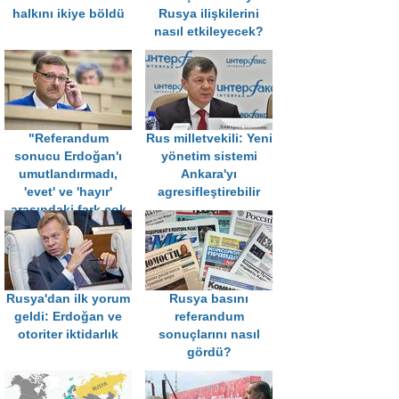
halkını ikiye böldü
Rusya ilişkilerini
nasıl etkileyecek?
"Referandum
Rus milletvekili: Yeni
sonucu Erdoğan'ı
yönetim sistemi
umutlandırmadı,
Ankara'yı
'evet' ve 'hayır'
agresifleştirebilir
arasındaki fark çok
az"
Rusya'dan ilk yorum
Rusya basını
geldi: Erdoğan ve
referandum
otoriter iktidarlık
sonuçlarını nasıl
gördü?