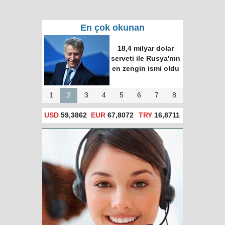
En çok okunan
Putin ve Erdoğan
Time dergisinin
"dünyanın en etkili
100 ismi" listesine
girdi
1
2
3
4
5
6
7
8
USD
59,3862
EUR
67,8072
TRY
16,8711