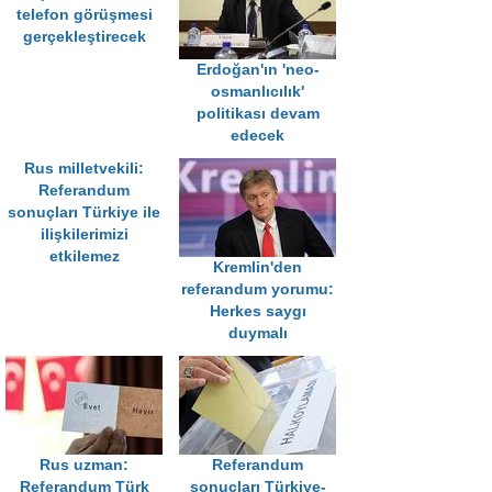
telefon görüşmesi
gerçekleştirecek
Erdoğan'ın 'neo-
osmanlıcılık'
politikası devam
edecek
Rus milletvekili:
Referandum
sonuçları Türkiye ile
ilişkilerimizi
etkilemez
Kremlin'den
referandum yorumu:
Herkes saygı
duymalı
Rus uzman:
Referandum
Referandum Türk
sonuçları Türkiye-