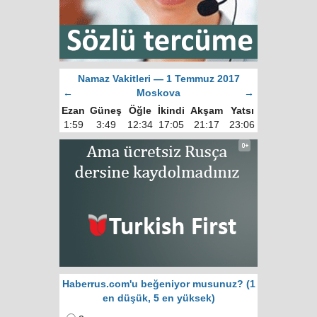
Namaz Vakitleri — 1 Temmuz 2017
←
Moskova
→
Ezan
Güneş
Öğle
İkindi
Akşam
Yatsı
1:59
3:49
12:34
17:05
21:17
23:06
Haberrus.com'u beğeniyor musunuz? (1
en düşük, 5 en yüksek)