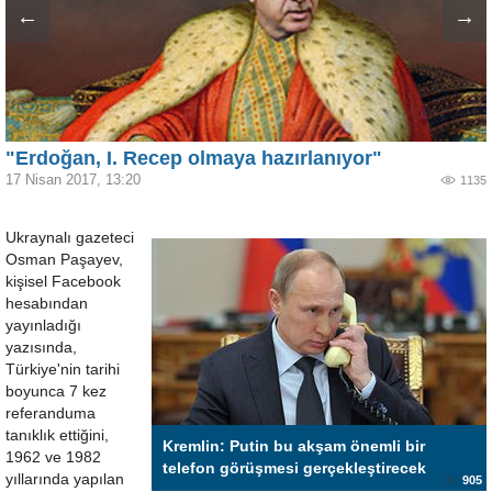
←
→
"Erdoğan, I. Recep olmaya hazırlanıyor"
17 Nisan 2017, 13:20
1135
Ukraynalı gazeteci
Osman Paşayev,
kişisel Facebook
hesabından
yayınladığı
yazısında,
Türkiye'nin tarihi
boyunca 7 kez
referanduma
tanıklık ettiğini,
Kremlin: Putin bu akşam önemli bir
1962 ve 1982
telefon görüşmesi gerçekleştirecek
yıllarında yapılan
905