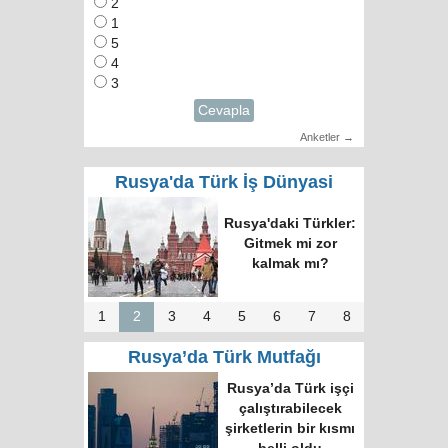
2
1
5
4
3
Cevapla
Anketler →
Rusya'da Türk İş Dünyasi
RUTID üyeleri ve
Putin’in temsilcisi
Moskova’da bir
araya geldi
1
2
3
4
5
6
7
8
Rusya’da Türk Mutfağı
Rusya’da Türk işçi
çalıştırabilecek
şirketlerin bir kısmı