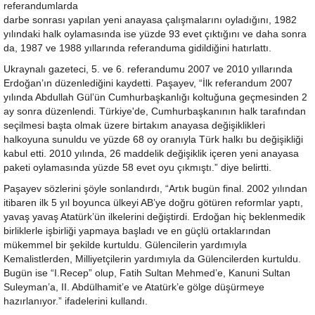
referandumlarda
darbe sonrası yapılan yeni anayasa çalışmalarını oyladığını, 1982
yılındaki halk oylamasında ise yüzde 93 evet çıktığını ve daha sonra
da, 1987 ve 1988 yıllarında referanduma gidildiğini hatırlattı.
Ukraynalı gazeteci, 5. ve 6. referandumu 2007 ve 2010 yıllarında
Erdoğan’ın düzenlediğini kaydetti. Paşayev, “İlk referandum 2007
yılında Abdullah Gül’ün Cumhurbaşkanlığı koltuğuna geçmesinden 2
ay sonra düzenlendi. Türkiye'de, Cumhurbaşkanının halk tarafından
seçilmesi başta olmak üzere birtakım anayasa değişiklikleri
halkoyuna sunuldu ve yüzde 68 oy oranıyla Türk halkı bu değişikliği
kabul etti. 2010 yılında, 26 maddelik değişiklik içeren yeni anayasa
paketi oylamasında yüzde 58 evet oyu çıkmıştı.” diye belirtti.
Paşayev sözlerini şöyle sonlandırdı, “Artık bugün final. 2002 yılından
itibaren ilk 5 yıl boyunca ülkeyi AB’ye doğru götüren reformlar yaptı,
yavaş yavaş Atatürk’ün ilkelerini değiştirdi. Erdoğan hiç beklenmedik
birliklerle işbirliği yapmaya başladı ve en güçlü ortaklarından
mükemmel bir şekilde kurtuldu. Gülencilerin yardımıyla
Kemalistlerden, Milliyetçilerin yardımıyla da Gülencilerden kurtuldu.
Bugün ise “I.Recep” olup, Fatih Sultan Mehmed’e, Kanuni Sultan
Suleyman’a, II. Abdülhamit’e ve Atatürk’e gölge düşürmeye
hazırlanıyor.” ifadelerini kullandı.