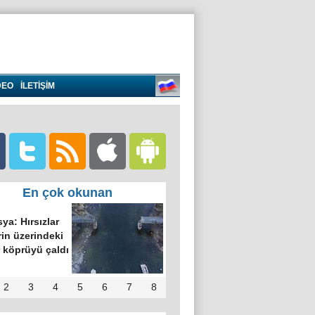
DEO
İLETİŞİM
En çok okunan
ya: Hırsızlar
in üzerindeki
 köprüyü çaldı
2
3
4
5
6
7
8