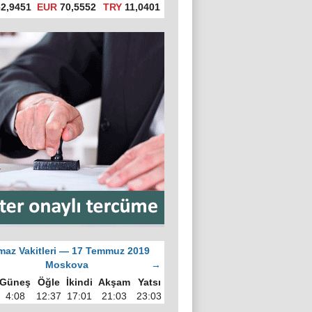
2,9451
EUR
70,5552
TRY
11,0401
az Vakitleri — 17 Temmuz 2019
Moskova
→
Güneş
Öğle
İkindi
Akşam
Yatsı
4:08
12:37
17:01
21:03
23:03