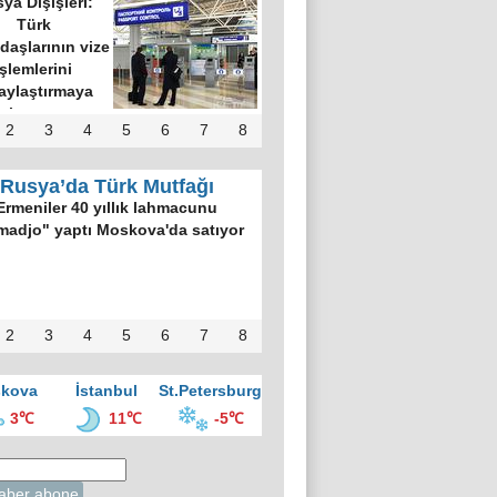
ya Dışişleri:
Türk
daşlarının vize
işlemlerini
aylaştırmaya
hazırız
2
3
4
5
6
7
8
Rusya’da Türk Mutfağı
Ermeniler 40 yıllık lahmacunu
madjo" yaptı Moskova'da satıyor
2
3
4
5
6
7
8
kova
İstanbul
St.Petersburg
3℃
11℃
-5℃