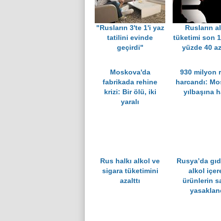
"Rusların 3'te 1'i yaz
Rusların a
tatilini evinde
tüketimi son 1
geçirdi"
yüzde 40 az
Moskova'da
930 milyon 
fabrikada rehine
harcandı: M
krizi: Bir ölü, iki
yılbaşına h
yaralı
Rus halkı alkol ve
Rusya’da gıd
sigara tüketimini
alkol içer
azalttı
ürünlerin sa
yasaklan