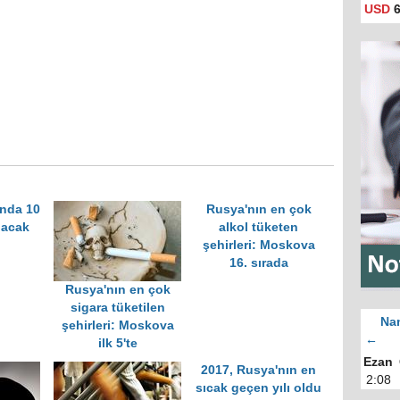
USD
6
ında 10
Rusya'nın en çok
pacak
alkol tüketen
şehirleri: Moskova
16. sırada
Rusya'nın en çok
sigara tüketilen
Nam
şehirleri: Moskova
←
ilk 5'te
Ezan
2017, Rusya'nın en
2:08
sıcak geçen yılı oldu