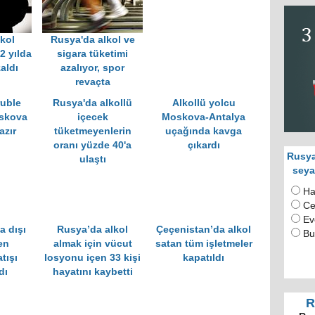
lkol
Rusya'da alkol ve
2 yılda
sigara tüketimi
aldı
azalıyor, spor
revaçta
ruble
Rusya'da alkollü
Alkollü yolcu
oskova
içecek
Moskova-Antalya
azır
tüketmeyenlerin
uçağında kavga
oranı yüzde 40'a
çıkardı
Rusya
ulaştı
seya
Ha
Ce
Ev
a dışı
Rusya’da alkol
Çeçenistan’da alkol
Bu
en
almak için vücut
satan tüm işletmeler
tışı
losyonu içen 33 kişi
kapatıldı
dı
hayatını kaybetti
R