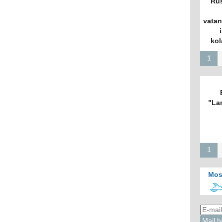
Rus
vatan
kol
1
"La
1
Mos