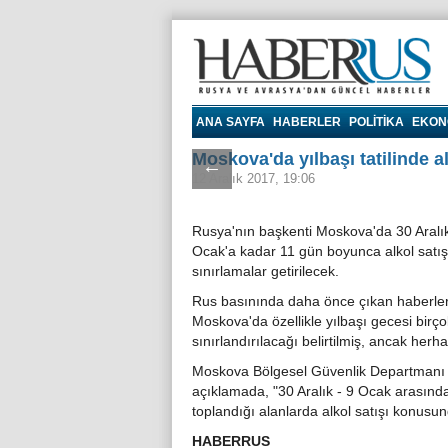
Haberrus.com
ANA SAYFA
HABERLER
POLITIKA
EKON
Moskova'da yılbaşı tatilinde al
←
12 Aralık 2017, 19:06
Rusya'nın başkenti Moskova'da 30 Aralık
Ocak'a kadar 11 gün boyunca alkol satış
sınırlamalar getirilecek.
Rus basınında daha önce çıkan haberle
Moskova'da özellikle yılbaşı gecesi birço
sınırlandırılacağı belirtilmiş, ancak herh
Moskova Bölgesel Güvenlik Departmanı B
açıklamada, "30 Aralık - 9 Ocak arasında
toplandığı alanlarda alkol satışı konusun
HABERRUS