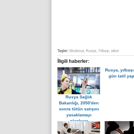
Tegler:
Moskova
,
Rusya
,
Yılbaşı
,
alkol
İligili haberler:
Rusya, yılbaş
gün tatil ya
Rusya Sağlık
Bakanlığı, 2050'den
sonra tütün satışını
yasaklamayı
planlıyor