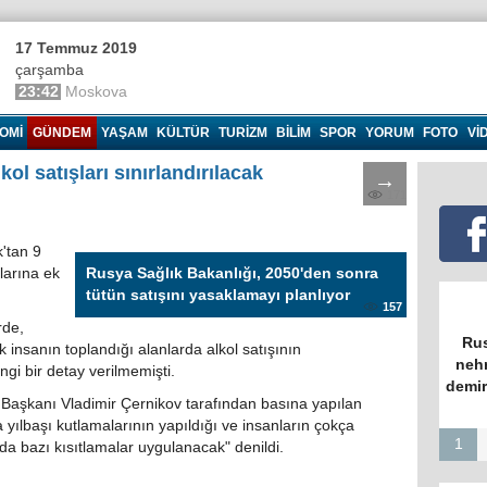
17 Temmuz 2019
çarşamba
23:42
Moskova
OMI
GÜNDEM
YAŞAM
KÜLTÜR
TURIZM
BILIM
SPOR
YORUM
FOTO
VI
kol satışları sınırlandırılacak
→
171
'tan 9
larına ek
Rusya Sağlık Bakanlığı, 2050'den sonra
tütün satışını yasaklamayı planlıyor
157
rde,
Rus
k insanın toplandığı alanlarda alkol satışının
nehr
angi bir detay verilmemişti.
demir
aşkanı Vladimir Çernikov tarafından basına yapılan
 yılbaşı kutlamalarının yapıldığı ve insanların çokça
1
da bazı kısıtlamalar uygulanacak" denildi.