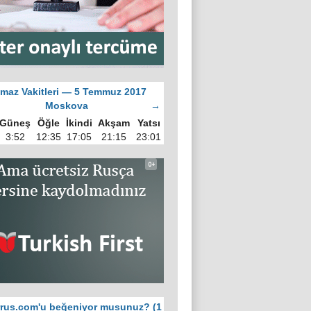
maz Vakitleri — 5 Temmuz 2017
Moskova
→
Güneş
Öğle
İkindi
Akşam
Yatsı
3:52
12:35
17:05
21:15
23:01
rus.com'u beğeniyor musunuz? (1