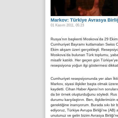
Markov: Türkiye Avrasya Birli
01 Kasım 2011, 05:23
Rusya’nın başkenti Moskova’da 29 Ekim
Cumhuriyet Bayramı kutlamaları Swiss O
Ekim akşam üzeri gerçekleşti. Resepsiy
Moskova’da bulunan Türk toplumu, yabanc
misafir katıldı. Her geçen gün Türkiye’ye 
resepsiyona yoğun ilgi göstermesi dikkat 
Cumhuriyet resepsiyonunda yer alan İktid
Markov, siyasi ilişkiler başta olmak üzere 
kaydetti. Cihan Haber Ajansı’nın sorular
da bir örnek oluşturduğunu söyledi. Rus uz
durumu karşılaştırın. Ben, ilişkilerimizin
gerektiğine inanıyorum. Burada sıkı bir bi
ediyoruz, Türkiye Avrupa Birliği'ne (AB) 
unutunuz ve gelin bizim Avrasya Birliği'