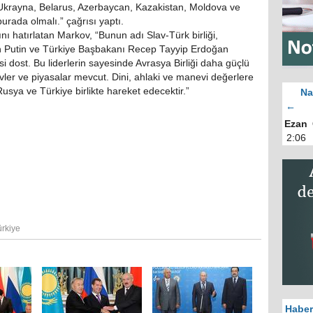
ya Ukrayna, Belarus, Azerbaycan, Kazakistan, Moldova ve
burada olmalı.” çağrısı yaptı.
ını hatırlatan Markov, “Bunun adı Slav-Türk birliği,
n Putin ve Türkiye Başbakanı Recep Tayyip Erdoğan
 dost. Bu liderlerin sayesinde Avrasya Birliği daha güçlü
vler ve piyasalar mevcut. Dini, ahlaki ve manevi değerlere
usya ve Türkiye birlikte hareket edecektir.”
Na
←
Ezan
2:06
ürkiye
Haber