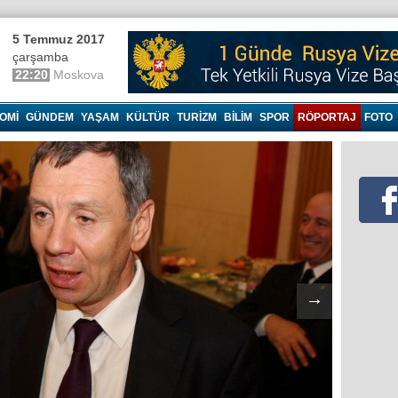
5 Temmuz 2017
çarşamba
22:20
Moskova
OMI
GÜNDEM
YAŞAM
KÜLTÜR
TURIZM
BILIM
SPOR
RÖPORTAJ
FOTO
→