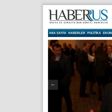
Haberrus.com
ANA SAYFA
HABERLER
POLITIKA
EKON
←