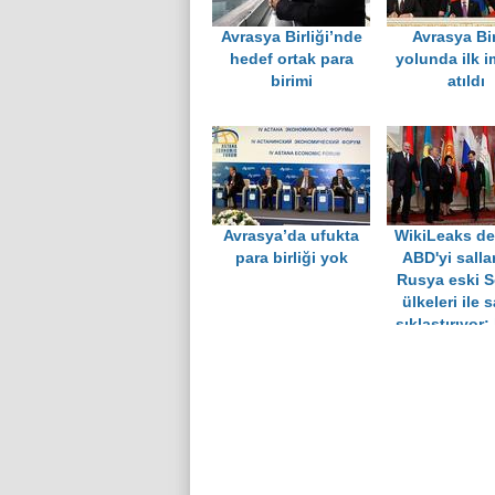
Avrasya Birliği’nde
Avrasya Bir
hedef ortak para
yolunda ilk i
birimi
atıldı
Avrasya’da ufukta
WikiLeaks d
para birliği yok
ABD'yi salla
Rusya eski S
ülkeleri ile s
sıklaştırıyor;
"Avrasya Bir