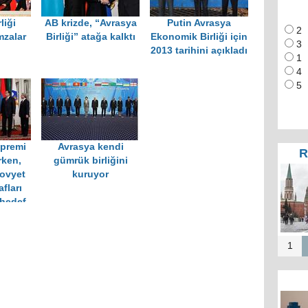
liği
AB krizde, “Avrasya
Putin Avrasya
2
mzalar
Birliği” atağa kalktı
Ekonomik Birliği için
3
2013 tarihini açıkladı
1
4
5
epremi
Avrasya kendi
R
rken,
gümrük birliğini
ovyet
kuruyor
afları
 hedef
liği"
1