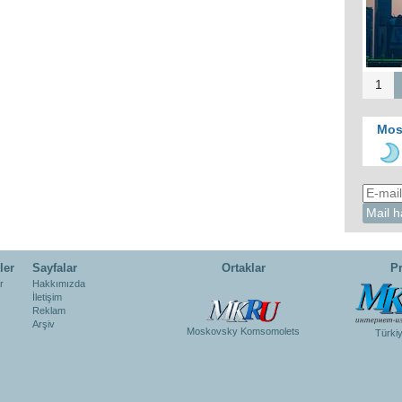
1
Mos
ler
Sayfalar
Ortaklar
Pr
r
Hakkımızda
İletişim
Reklam
Arşiv
Moskovsky Komsomolets
Türki