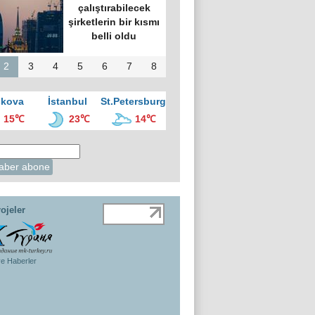
çalıştırabilecek
şirketlerin bir kısmı
belli oldu
2
3
4
5
6
7
8
kova
İstanbul
St.Petersburg
15℃
23℃
14℃
ojeler
ye Haberler