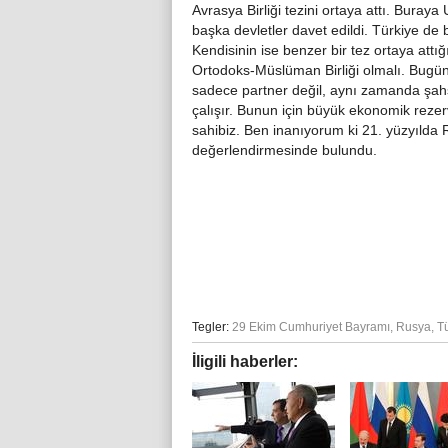
Avrasya Birliği tezini ortaya attı. Bura
başka devletler davet edildi. Türkiye de 
Kendisinin ise benzer bir tez ortaya attığ
Ortodoks-Müslüman Birliği olmalı. Bugü
sadece partner değil, aynı zamanda şahsi
çalışır. Bunun için büyük ekonomik rezer
sahibiz. Ben inanıyorum ki 21. yüzyılda R
değerlendirmesinde bulundu.
Tegler:
29 Ekim Cumhuriyet Bayramı
,
Rusya
,
T
İligili haberler: