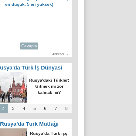
en düşük, 5 en yüksek)
Cevapla
Anketler →
usya'da Türk İş Dünyasi
Rusya'daki Türkler:
Gitmek mi zor
kalmak mı?
2
3
4
5
6
7
8
Rusya’da Türk Mutfağı
Rusya’da Türk işçi