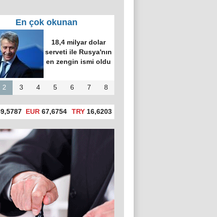
En çok okunan
18,4 milyar dolar
serveti ile Rusya'nın
en zengin ismi oldu
2
3
4
5
6
7
8
9,5787
EUR
67,6754
TRY
16,6203