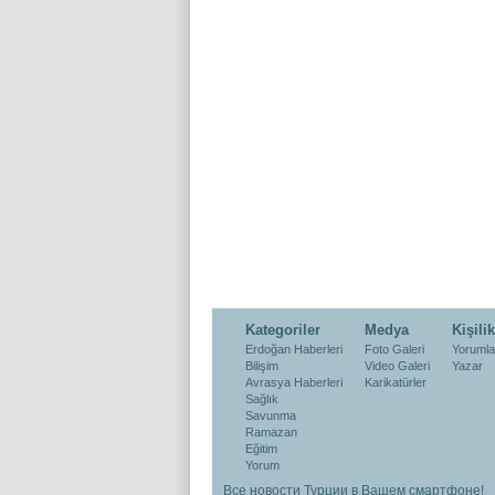
Kategoriler
Medya
Kişilik
Erdoğan Haberleri
Foto Galeri
Yorumla
Bilişim
Video Galeri
Yazar
Avrasya Haberleri
Karikatürler
Sağlık
Savunma
Ramazan
Eğitim
Yorum
Все новости Турции в Вашем смартфоне!