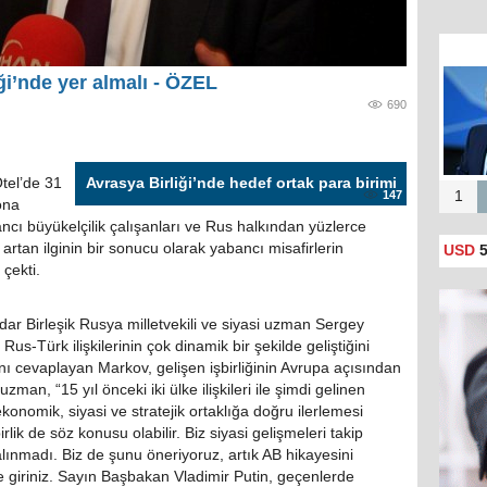
ği’nde yer almalı - ÖZEL
690
tel’de 31
Avrasya Birliği’nde hedef ortak para birimi
147
1
ona
ı büyükelçilik çalışanları ve Rus halkından yüzlerce
artan ilginin bir sonucu olarak yabancı misafirlerin
USD
5
çekti.
ar Birleşik Rusya milletvekili ve siyasi uzman Sergey
Rus-Türk ilişkilerinin çok dinamik bir şekilde geliştiğini
ını cevaplayan Markov, gelişen işbirliğinin Avrupa açısından
man, “15 yıl önceki iki ülke ilişkileri ile şimdi gelinen
 ekonomik, siyasi ve stratejik ortaklığa doğru ilerlemesi
rlik de söz konusu olabilir. Biz siyasi gelişmeleri takip
alınmadı. Biz de şunu öneriyoruz, artık AB hikayesini
ne giriniz. Sayın Başbakan Vladimir Putin, geçenlerde