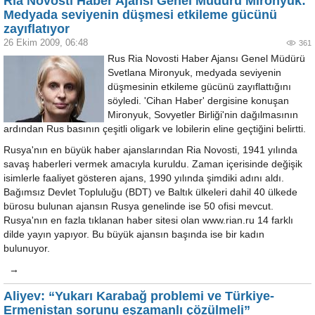
Ria Novosti Haber Ajansı Genel Müdürü Mironyuk:
Medyada seviyenin düşmesi etkileme gücünü
zayıflatıyor
26 Ekim 2009, 06:48
361
Rus Ria Novosti Haber Ajansı Genel Müdürü
Svetlana Mironyuk, medyada seviyenin
düşmesinin etkileme gücünü zayıflattığını
söyledi. 'Cihan Haber' dergisine konuşan
Mironyuk, Sovyetler Birliği'nin dağılmasının
ardından Rus basının çeşitli oligark ve lobilerin eline geçtiğini belirtti.
Rusya'nın en büyük haber ajanslarından Ria Novosti, 1941 yılında
savaş haberleri vermek amacıyla kuruldu. Zaman içerisinde değişik
isimlerle faaliyet gösteren ajans, 1990 yılında şimdiki adını aldı.
Bağımsız Devlet Topluluğu (BDT) ve Baltık ülkeleri dahil 40 ülkede
bürosu bulunan ajansın Rusya genelinde ise 50 ofisi mevcut.
Rusya'nın en fazla tıklanan haber sitesi olan www.rian.ru 14 farklı
dilde yayın yapıyor. Bu büyük ajansın başında ise bir kadın
bulunuyor.
→
Aliyev: “Yukarı Karabağ problemi ve Türkiye-
Ermenistan sorunu eşzamanlı çözülmeli”