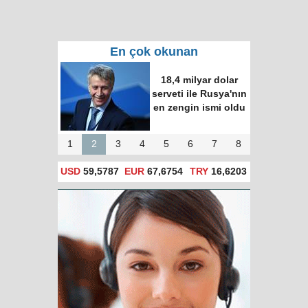
En çok okunan
18,4 milyar dolar
serveti ile Rusya'nın
en zengin ismi oldu
1
2
3
4
5
6
7
8
USD
59,5787
EUR
67,6754
TRY
16,6203