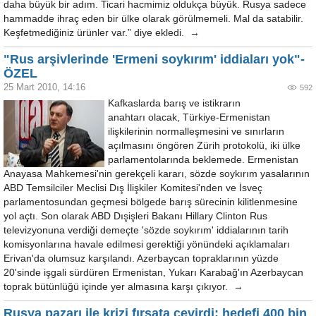
daha büyük bir adım. Ticari hacmimiz oldukça büyük. Rusya sadece
hammadde ihraç eden bir ülke olarak görülmemeli. Mal da satabilir.
Keşfetmediğiniz ürünler var.” diye ekledi. →
"Rus arşivlerinde 'Ermeni soykırım' iddiaları yok"-
ÖZEL
25 Mart 2010, 14:16
592
Kafkaslarda barış ve istikrarın
anahtarı olacak, Türkiye-Ermenistan
ilişkilerinin normalleşmesini ve sınırların
açılmasını öngören Zürih protokolü, iki ülke
parlamentolarında beklemede. Ermenistan
Anayasa Mahkemesi'nin gerekçeli kararı, sözde soykırım yasalarının
ABD Temsilciler Meclisi Dış İlişkiler Komitesi'nden ve İsveç
parlamentosundan geçmesi bölgede barış sürecinin kilitlenmesine
yol açtı. Son olarak ABD Dışişleri Bakanı Hillary Clinton Rus
televizyonuna verdiği demeçte 'sözde soykırım' iddialarının tarih
komisyonlarına havale edilmesi gerektiği yönündeki açıklamaları
Erivan'da olumsuz karşılandı. Azerbaycan topraklarının yüzde
20'sinde işgali sürdüren Ermenistan, Yukarı Karabağ'ın Azerbaycan
toprak bütünlüğü içinde yer almasına karşı çıkıyor. →
Rusya pazarı ile krizi fırsata çevirdi; hedefi 400 bin