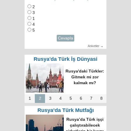
2
3
1
4
5
Cevapla
Anketler →
Rusya'da Türk İş Dünyasi
Rusya'daki Türkler:
Gitmek mi zor
kalmak mı?
1
2
3
4
5
6
7
8
Rusya’da Türk Mutfağı
Rusya’da Türk işçi
çalıştırabilecek