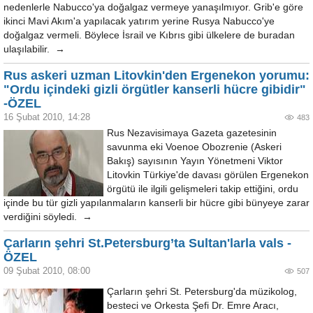
nedenlerle Nabucco'ya doğalgaz vermeye yanaşılmıyor. Grib'e göre
ikinci Mavi Akım'a yapılacak yatırım yerine Rusya Nabucco'ye
doğalgaz vermeli. Böylece İsrail ve Kıbrıs gibi ülkelere de buradan
ulaşılabilir. →
Rus askeri uzman Litovkin'den Ergenekon yorumu:
"Ordu içindeki gizli örgütler kanserli hücre gibidir"
-ÖZEL
16 Şubat 2010, 14:28
483
Rus Nezavisimaya Gazeta gazetesinin
savunma eki Voenoe Obozrenie (Askeri
Bakış) sayısının Yayın Yönetmeni Viktor
Litovkin Türkiye'de davası görülen Ergenekon
örgütü ile ilgili gelişmeleri takip ettiğini, ordu
içinde bu tür gizli yapılanmaların kanserli bir hücre gibi bünyeye zarar
verdiğini söyledi. →
Çarların şehri St.Petersburg’ta Sultan'larla vals -
ÖZEL
09 Şubat 2010, 08:00
507
Çarların şehri St. Petersburg'da müzikolog,
besteci ve Orkesta Şefi Dr. Emre Aracı,