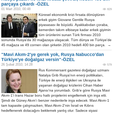
parçaya çıkardı -ÖZEL
01 Mart 2010, 00:48
829
Küresel ekonomik krizi fırsata dönüştüren
erkek giyim Giovane Gentile Rusya
piyasasası ile büyüdü. Ayakkabıdan çoraba,
kemerden takım elbiseye kadar erkek giyimin
tüm ürünlerini sunan Türk firması 2010
sonunda Rusya'da 30 mağazaya ulaşacak. Tüm dünya ve Türkiye'de
45 mağaza ve 49 cornerı olan şirketin 2010 hedefi 400 bin parça. →
"Mavi Akım-2'ye gerek yok, Rusya Nabucco'dan
Türkiye'ye doğalgaz versin"-ÖZEL
26 Şubat 2010, 14:28
579
Rus Kommersant gazetesi doğalgaz uzmanı
Natalya Grib Rusya'nın enerji politikaları,
Türkiye ile enerji ilişkileri ve Ukrayna ile
yaşanan doğalgaz krizlerini Cihan Haber
Ajansı'na yorumladı. Grib'e göre Rusya Mavi
Akım-1'i trans Hazar boru hattı projelerini engellemek için inşa etti.
Şimdi de Güney Akım'ı benzer nedenlerle inşa edecek. Mavi Akım-1
tam kapasite çalışmazken, Mavi Akım-2'nin İsrail ve Kıbrıs
hedeflenerek dolacağını beklemek yanlış olur. Sadece siyasi