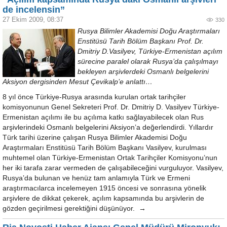
de incelensin”
27 Ekim 2009, 08:37
330
Rusya Bilimler Akademisi Doğu Araştırmaları
Enstitüsü Tarih Bölüm Başkanı Prof. Dr.
Dmitriy D.Vasilyev, Türkiye-Ermenistan açılım
sürecine paralel olarak Rusya’da çalışılmayı
bekleyen arşivlerdeki Osmanlı belgelerini
Aksiyon dergisinden Mesut Çevikalp’e anlattı…
8 yıl önce Türkiye-Rusya arasında kurulan ortak tarihçiler
komisyonunun Genel Sekreteri Prof. Dr. Dmitriy D. Vasilyev Türkiye-
Ermenistan açılımı ile bu açılıma katkı sağlayabilecek olan Rus
arşivlerindeki Osmanlı belgelerini Aksiyon’a değerlendirdi. Yıllardır
Türk tarihi üzerine çalışan Rusya Bilimler Akademisi Doğu
Araştırmaları Enstitüsü Tarih Bölüm Başkanı Vasilyev, kurulması
muhtemel olan Türkiye-Ermenistan Ortak Tarihçiler Komisyonu’nun
her iki tarafa zarar vermeden de çalışabileceğini vurguluyor. Vasilyev,
Rusya’da bulunan ve henüz tam anlamıyla Türk ve Ermeni
araştırmacılarca incelemeyen 1915 öncesi ve sonrasına yönelik
arşivlere de dikkat çekerek, açılım kapsamında bu arşivlerin de
gözden geçirilmesi gerektiğini düşünüyor. →