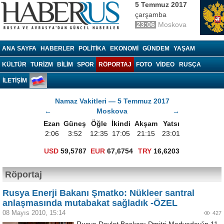
5 Temmuz 2017
çarşamba
23:06
Moskova
Haberrus.com
ANA SAYFA
HABERLER
POLITIKA
EKONOMI
GÜNDEM
YAŞAM
KÜLTÜR
TURIZM
BILIM
SPOR
RÖPORTAJ
FOTO
VIDEO
RUSÇA
İLETİŞİM
Namaz Vakitleri — 5 Temmuz 2017
←
Moskova
→
Ezan
Güneş
Öğle
İkindi
Akşam
Yatsı
2:06
3:52
12:35
17:05
21:15
23:01
USD
59,5787
EUR
67,6754
TRY
16,6203
Röportaj
Rusya Enerji Bakanı Şmatko: Nükleer santral
anlaşmasında mutabakat sağladık -ÖZEL
08 Mayıs 2010, 15:14
427