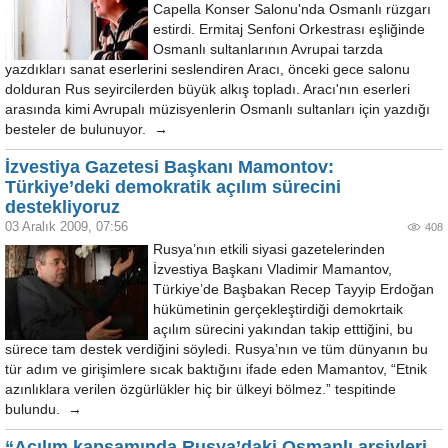
Capella Konser Salonu'nda Osmanlı rüzgarı
estirdi. Ermitaj Senfoni Orkestrası eşliğinde
Osmanlı sultanlarının Avrupai tarzda
yazdıkları sanat eserlerini seslendiren Aracı, önceki gece salonu
dolduran Rus seyircilerden büyük alkış topladı. Aracı'nın eserleri
arasında kimi Avrupalı müzisyenlerin Osmanlı sultanları için yazdığı
besteler de bulunuyor. →
İzvestiya Gazetesi Başkanı Mamontov:
Türkiye’deki demokratik açılım sürecini
destekliyoruz
03 Aralık 2009, 07:56
408
Rusya’nın etkili siyasi gazetelerinden
İzvestiya Başkanı Vladimir Mamantov,
Türkiye’de Başbakan Recep Tayyip Erdoğan
hükümetinin gerçekleştirdiği demokrtaik
açılım sürecini yakından takip etttiğini, bu
sürece tam destek verdiğini söyledi. Rusya’nın ve tüm dünyanın bu
tür adım ve girişimlere sıcak baktığını ifade eden Mamantov, “Etnik
azınlıklara verilen özgürlükler hiç bir ülkeyi bölmez.” tespitinde
bulundu. →
“Açılım kapsamında Rusya’daki Osmanlı arşivleri