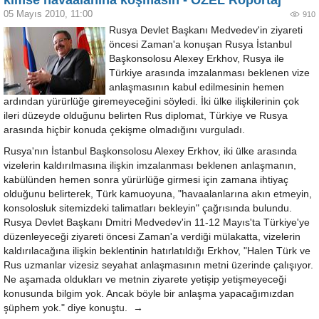
kimse havaalanına koşmasın - ÖZEL Röportaj
05 Mayıs 2010, 11:00
910
Rusya Devlet Başkanı Medvedev'in ziyareti
öncesi Zaman'a konuşan Rusya İstanbul
Başkonsolosu Alexey Erkhov, Rusya ile
Türkiye arasında imzalanması beklenen vize
anlaşmasının kabul edilmesinin hemen
ardından yürürlüğe giremeyeceğini söyledi. İki ülke ilişkilerinin çok
ileri düzeyde olduğunu belirten Rus diplomat, Türkiye ve Rusya
arasında hiçbir konuda çekişme olmadığını vurguladı.
Rusya'nın İstanbul Başkonsolosu Alexey Erkhov, iki ülke arasında
vizelerin kaldırılmasına ilişkin imzalanması beklenen anlaşmanın,
kabülünden hemen sonra yürürlüğe girmesi için zamana ihtiyaç
olduğunu belirterek, Türk kamuoyuna, "havaalanlarına akın etmeyin,
konsolosluk sitemizdeki talimatları bekleyin" çağrısında bulundu.
Rusya Devlet Başkanı Dmitri Medvedev'in 11-12 Mayıs'ta Türkiye'ye
düzenleyeceği ziyareti öncesi Zaman'a verdiği mülakatta, vizelerin
kaldırılacağına ilişkin beklentinin hatırlatıldığı Erkhov, "Halen Türk ve
Rus uzmanlar vizesiz seyahat anlaşmasının metni üzerinde çalışıyor.
Ne aşamada oldukları ve metnin ziyarete yetişip yetişmeyeceği
konusunda bilgim yok. Ancak böyle bir anlaşma yapacağımızdan
şüphem yok." diye konuştu. →