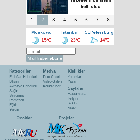
şirketlerin bir kısmı
belli oldu
1
2
3
4
5
6
7
8
Moskova
İstanbul
St.Petersburg
15℃
23℃
14℃
Kategoriler
Medya
Kişilikler
Erdoğan Haberleri
Foto Galeri
Yorumlar
Bilişim
Video Galeri
Yazar
Avrasya Haberleri
Karikatürler
Sayfalar
Sağlık
Hakkımızda
Savunma
İletişim
Ramazan
Reklam
Eğitim
Arşiv
Yorum
Ortaklar
Projeler