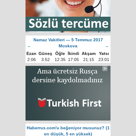
Namaz Vakitleri — 5 Temmuz 2017
←
Moskova
→
Ezan
Güneş
Öğle
İkindi
Akşam
Yatsı
2:06
3:52
12:35
17:05
21:15
23:01
Haberrus.com'u beğeniyor musunuz? (1
en düşük, 5 en yüksek)