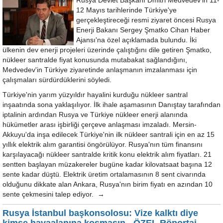
Rusya Devlet Başkanı Dmitri Medvedev'in 11-
12 Mayıs tarihlerinde Türkiye'ye
gerçekleştireceği resmi ziyaret öncesi Rusya
Enerji Bakanı Sergey Şmatko Cihan Haber
Ajansı'na özel açıklamada bulundu. İki
ülkenin dev enerji projeleri üzerinde çalıştığını dile getiren Şmatko,
nükleer santralde fiyat konusunda mutabakat sağlandığını,
Medvedev'in Türkiye ziyaretinde anlaşmanın imzalanması için
çalışmaları sürdürdüklerini söyledi.
Türkiye'nin yarım yüzyıldır hayalini kurduğu nükleer santral
inşaatında sona yaklaşılıyor. İlk ihale aşamasının Danıştay tarafından
iptalinin ardından Rusya ve Türkiye nükleer enerji alanında
hükümetler arası işbirliği çerçeve anlaşması imzaladı. Mersin-
Akkuyu'da inşa edilecek Türkiye'nin ilk nükleer santrali için en az 15
yıllık elektrik alım garantisi öngörülüyor. Rusya'nın tüm finansını
karşılayacağı nükleer santralde kritik konu elektrik alım fiyatları. 21
sentten başlayan müzakereler bugüne kadar kilovatsaat başına 12
sente kadar düştü. Elektrik üretim ortalamasının 8 sent civarında
olduğunu dikkate alan Ankara, Rusya'nın birim fiyatı en azından 10
sente çekmesini talep ediyor. →
Rusya İstanbul başkonsolosu: Vize kalktı diye