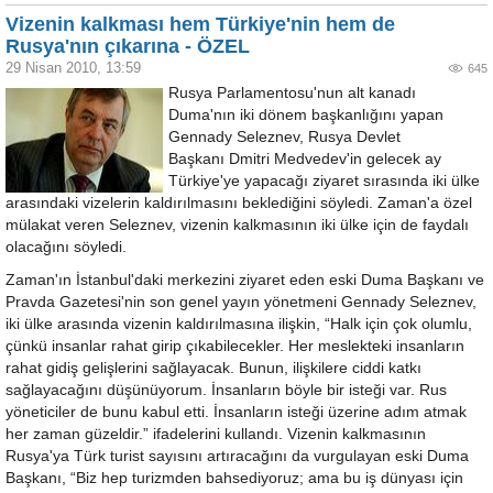
Vizenin kalkması hem Türkiye'nin hem de
Rusya'nın çıkarına - ÖZEL
29 Nisan 2010, 13:59
645
Rusya Parlamentosu'nun alt kanadı
Duma'nın iki dönem başkanlığını yapan
Gennady Seleznev, Rusya Devlet
Başkanı Dmitri Medvedev'in gelecek ay
Türkiye'ye yapacağı ziyaret sırasında iki ülke
arasındaki vizelerin kaldırılmasını beklediğini söyledi. Zaman'a özel
mülakat veren Seleznev, vizenin kalkmasının iki ülke için de faydalı
olacağını söyledi.
Zaman'ın İstanbul'daki merkezini ziyaret eden eski Duma Başkanı ve
Pravda Gazetesi'nin son genel yayın yönetmeni Gennady Seleznev,
iki ülke arasında vizenin kaldırılmasına ilişkin, “Halk için çok olumlu,
çünkü insanlar rahat girip çıkabilecekler. Her meslekteki insanların
rahat gidiş gelişlerini sağlayacak. Bunun, ilişkilere ciddi katkı
sağlayacağını düşünüyorum. İnsanların böyle bir isteği var. Rus
yöneticiler de bunu kabul etti. İnsanların isteği üzerine adım atmak
her zaman güzeldir.” ifadelerini kullandı. Vizenin kalkmasının
Rusya'ya Türk turist sayısını artıracağını da vurgulayan eski Duma
Başkanı, “Biz hep turizmden bahsediyoruz; ama bu iş dünyası için