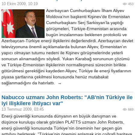
10 Ekim 2009, 10:19
453
Azerbaycan Cumhurbaşkanı İlham Aliyev
Moldova’nın başkenti Kişinev’de Ermenistan
Cumhurbaşkanı Serj Sarkisyan’la yaptığı
görüşmeleri, Türkiye-Ermenistan arasında
bugün imzalanması beklenen protokolü ve
Azerbaycan-Türkiye enerji ilişkilerini değerlendirdi. Azerbaycan devlet
televizyonuna önemli açıklamalarda bulunan Aliyev, Ermenistan’ın
yapıcı olmayan tutumu nedeni ile Kişinev görüşmelerinde yeterli
sonucun alınamadığını söyledi. Yukarı Karabağ sorununun çözümü
ve Türkiye-Ermenistan ilişkilerinin normalleşmesi sürecinin birlikte
götürülmesi gerektiğini kaydeden Aliyev, Türkiye ile enerji fiyatlarının
piyasa şartlarına çekilmesi konusunda henüz mutabakat
sağlanmadığını da hatırlattı. →
Nabucco uzmanı John Roberts: "AB'nin Türkiye ile
iyi ilişkilere ihtiyacı var"
13 Temmuz 2009, 03:45
669
Enerji güvenliği konusunda dünyanın en büyük danışman ve
düşünce kuruluşu olarak görülen PLATTS uzmanı John Roberts,
enerji güvenliği konusunda Türkiye'nin öneminin her geçen gün
arttığını belirterek, "Türkiye'nin önemini anlamak için coğrafi haritaya