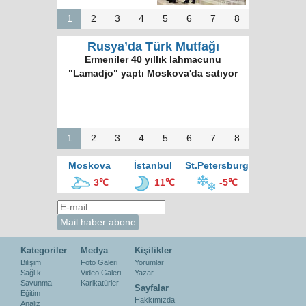
hazırız
1
2
3
4
5
6
7
8
Rusya’da Türk Mutfağı
Ermeniler 40 yıllık lahmacunu
"Lamadjo" yaptı Moskova'da satıyor
1
2
3
4
5
6
7
8
Moskova
İstanbul
St.Petersburg
3℃
11℃
-5℃
Kategoriler
Medya
Kişilikler
Bilişim
Foto Galeri
Yorumlar
Sağlık
Video Galeri
Yazar
Savunma
Karikatürler
Sayfalar
Eğitim
Hakkımızda
Analiz