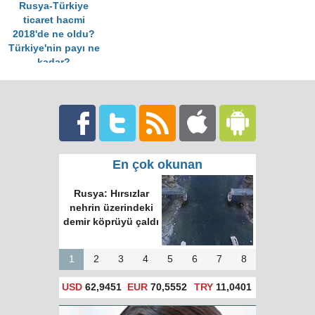
Rusya-Türkiye
ticaret hacmi
2018'de ne oldu?
Türkiye'nin payı ne
kadar?
En çok okunan
Rusya: Hırsızlar
nehrin üzerindeki
demir köprüyü çaldı
1
2
3
4
5
6
7
8
USD
62,9451
EUR
70,5552
TRY
11,0401