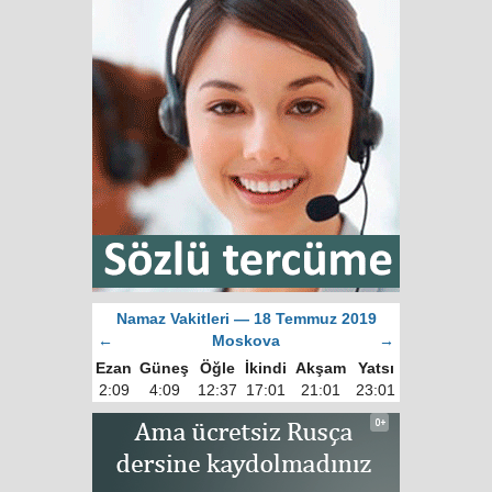
Namaz Vakitleri — 18 Temmuz 2019
←
Moskova
→
Ezan
Güneş
Öğle
İkindi
Akşam
Yatsı
2:09
4:09
12:37
17:01
21:01
23:01