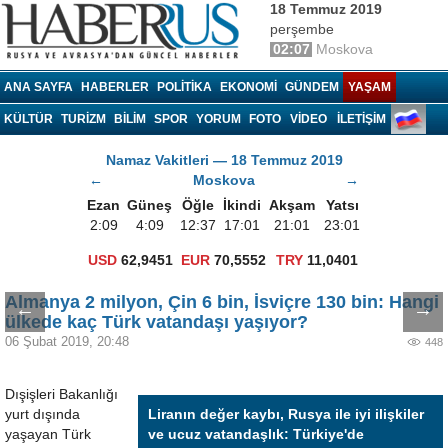
18 Temmuz 2019
perşembe
02:07
Moskova
Haberrus.com
ANA SAYFA
HABERLER
POLITIKA
EKONOMI
GÜNDEM
YAŞAM
KÜLTÜR
TURIZM
BILIM
SPOR
YORUM
FOTO
VIDEO
İLETİŞİM
Namaz Vakitleri — 18 Temmuz 2019
←
Moskova
→
Ezan
Güneş
Öğle
İkindi
Akşam
Yatsı
2:09
4:09
12:37
17:01
21:01
23:01
USD
62,9451
EUR
70,5552
TRY
11,0401
Almanya 2 milyon, Çin 6 bin, İsviçre 130 bin: Hangi
←
→
ülkede kaç Türk vatandaşı yaşıyor?
06 Şubat 2019, 20:48
448
Dışişleri Bakanlığı
yurt dışında
Liranın değer kaybı, Rusya ile iyi ilişkiler
yaşayan Türk
ve ucuz vatandaşlık: Türkiye'de