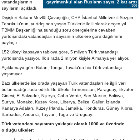
vatandaşlarının
gayrimenkul alan Rusların sayısı 2 kat arttı
306
sayılarını açıkladı.
Dışişleri Bakanı Mevlüt Çavuşoğlu, CHP İstanbul Milletvekili Sezgin
Tanrıkulu'nun, yurtdışında yaşan Türklerle ilgili olarak geçen yıl
TBMM Başkanlığı'na sunduğu soru önergelerine cevaben
yurtdışındaki vatandaşların sayısının ülkelere göre dağılımını
paylaştı.
152 ülkeyi kapsayan tabloya göre, 5 milyon Türk vatandaşı
yurtdışında yaşıyor. İlk sırada 2 milyon kişiyle Almanya yer alıyor.
Açıklamaya göre Butan, Tonga, Tuvalu'da hiç Türk vatandaşı
yaşamıyor.
Bazı ülkelerde ise orada yaşayan Türk vatandaşları ile ilgili veri
bulunmadığı ifade edildi. Bu ülkeler Ermenistan, Paraguay, Ekvator
Ginesi, El Salvador, Nijerya, Cabo Verde, San Marino, Bolivya,
Suriye, Monako, Kuzey Kore, Liberya, Belize, Galler, İzlanda,
Kanarya Adaları, Kuzey İrlanda, Jamaika, Honduras, Güney Kıbrıs,
Barbados, Andorra, Tayvan, Togo ve Uruguay.
Türk vatandaşı sayısının yaklaşık olarak 1000 ve üzerinde
olduğu ülkeler: