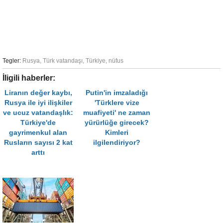
Tegler:
Rusya
,
Türk vatandaşı
,
Türkiye
,
nüfus
İligili haberler:
Liranın değer kaybı,
Putin'in imzaladığı
Rusya ile iyi ilişkiler
'Türklere vize
ve ucuz vatandaşlık:
muafiyeti' ne zaman
Türkiye'de
yürürlüğe girecek?
gayrimenkul alan
Kimleri
Rusların sayısı 2 kat
ilgilendiriyor?
arttı