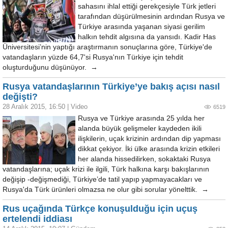
sahasını ihlal ettiği gerekçesiyle Türk jetleri
tarafından düşürülmesinin ardından Rusya ve
Türkiye arasında yaşanan siyasi gerilim
halkın tehdit algısına da yansıdı. Kadir Has
Üniversitesi’nin yaptığı araştırmanın sonuçlarına göre, Türkiye'de
vatandaşların yüzde 64,7'si Rusya'nın Türkiye için tehdit
oluşturduğunu düşünüyor. →
Rusya vatandaşlarının Türkiye’ye bakış açısı nasıl
değişti?
28 Aralık 2015, 16:50
|
Video
6519
Rusya ve Türkiye arasında 25 yılda her
alanda büyük gelişmeler kaydeden ikili
ilişkilerin, uçak krizinin ardından dip yapması
dikkat çekiyor. İki ülke arasında krizin etkileri
her alanda hissedilirken, sokaktaki Rusya
vatandaşlarına; uçak krizi ile ilgili, Türk halkına karşı bakışlarının
değişip -değişmediği, Türkiye’de tatil yapıp yapmayacakları ve
Rusya'da Türk ürünleri olmazsa ne olur gibi sorular yönelttik. →
Rus uçağında Türkçe konuşulduğu için uçuş
ertelendi iddiası