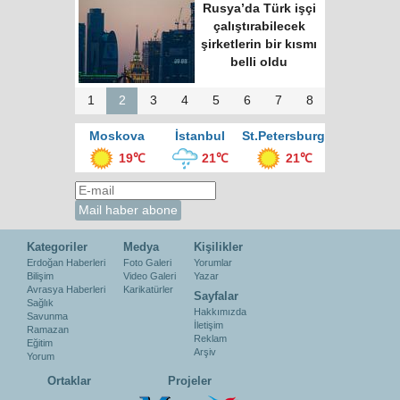
Rusya’da Türk işçi
çalıştırabilecek
şirketlerin bir kısmı
belli oldu
1
2
3
4
5
6
7
8
Moskova
İstanbul
St.Petersburg
19℃
21℃
21℃
Kategoriler
Medya
Kişilikler
Erdoğan Haberleri
Foto Galeri
Yorumlar
Bilişim
Video Galeri
Yazar
Avrasya Haberleri
Karikatürler
Sayfalar
Sağlık
Hakkımızda
Savunma
İletişim
Ramazan
Reklam
Eğitim
Arşiv
Yorum
Ortaklar
Projeler