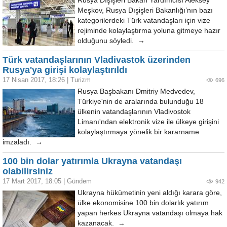
Rusya Dışişleri Bakan Yardımcısı Aleksey
Meşkov, Rusya Dışişleri Bakanlığı’nın bazı
kategorilerdeki Türk vatandaşları için vize
rejiminde kolaylaştırma yoluna gitmeye hazır
olduğunu söyledi. →
Türk vatandaşlarının Vladivastok üzerinden
Rusya'ya girişi kolaylaştırıldı
17 Nisan 2017, 18:26
|
Turizm
696
Rusya Başbakanı Dmitriy Medvedev,
Türkiye'nin de aralarında bulunduğu 18
ülkenin vatandaşlarının Vladivostok
Limanı'ndan elektronik vize ile ülkeye girişini
kolaylaştırmaya yönelik bir kararname
imzaladı. →
100 bin dolar yatırımla Ukrayna vatandaşı
olabilirsiniz
17 Mart 2017, 18:05
|
Gündem
942
Ukrayna hükümetinin yeni aldığı karara göre,
ülke ekonomisine 100 bin dolarlık yatırım
yapan herkes Ukrayna vatandaşı olmaya hak
kazanacak. →