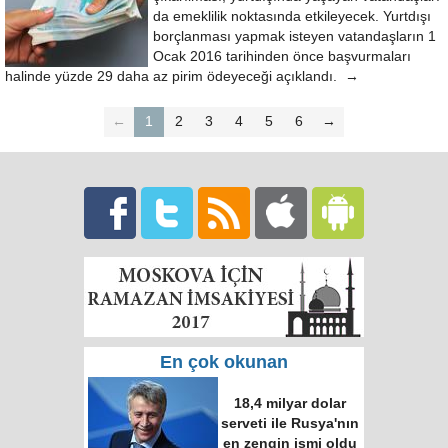
da emeklilik noktasında etkileyecek. Yurtdışı
borçlanması yapmak isteyen vatandaşların 1
Ocak 2016 tarihinden önce başvurmaları
halinde yüzde 29 daha az pirim ödeyeceği açıklandı. →
←
1
2
3
4
5
6
→
En çok okunan
18,4 milyar dolar
serveti ile Rusya'nın
en zengin ismi oldu