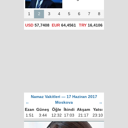
1
2
3
4
5
6
7
8
USD
57,7408
EUR
64,4561
TRY
16,4106
Namaz Vakitleri — 17 Haziran 2017
←
Moskova
→
Ezan
Güneş
Öğle
İkindi
Akşam
Yatsı
1:51
3:44
12:32
17:03
21:17
23:10