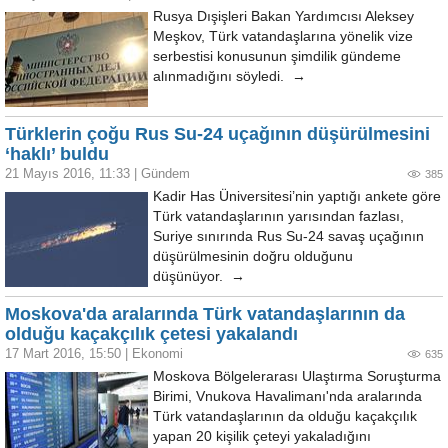
Rusya Dışişleri Bakan Yardımcısı Aleksey
Meşkov, Türk vatandaşlarına yönelik vize
serbestisi konusunun şimdilik gündeme
alınmadığını söyledi. →
Türklerin çoğu Rus Su-24 uçağının düşürülmesini
‘haklı’ buldu
21 Mayıs 2016, 11:33
|
Gündem
385
Kadir Has Üniversitesi’nin yaptığı ankete göre
Türk vatandaşlarının yarısından fazlası,
Suriye sınırında Rus Su-24 savaş uçağının
düşürülmesinin doğru olduğunu
düşünüyor. →
Moskova'da aralarında Türk vatandaşlarının da
olduğu kaçakçılık çetesi yakalandı
17 Mart 2016, 15:50
|
Ekonomi
635
Moskova Bölgelerarası Ulaştırma Soruşturma
Birimi, Vnukova Havalimanı'nda aralarında
Türk vatandaşlarının da olduğu kaçakçılık
yapan 20 kişilik çeteyi yakaladığını