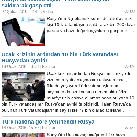
saldırarak gasp etti
02 Şubat 2016, 12:43
|
Video
561
Rusya’nın Nijnekamsk şehrinde alkol alan iki
kişi Türk vatandaşına saldırarak bin 200 dolar
parası ve bazı değerli eşyalarını gasp etti. →
Uçak krizinin ardından 10 bin Türk vatandaşı
Rusya’dan ayrıldı
19 Ocak 2016, 13:53
|
Politika
504
Uçak krizinin ardından Rusya’nın Türkiye ile
vize muafiyeti anlaşmasını askıya alması,
ülkede yaşayan Türk vatandaşlarının
sayısının da azalmasına neden oldu. Vize
muafiyetinin askıya alınmasından bu yana 10
bin Türk vatandaşının Rusya’dan ayrıldığı bildirildi. Halen Rusya’da
bulunan Türk vatandaşlarının sayısı ise 77 bin olarak açıklandı. →
Türk halkına göre yeni tehdit Rusya
14 Ocak 2016, 15:30
|
Politika
548
Suriye'de Rus savaş uçağının Türk hava