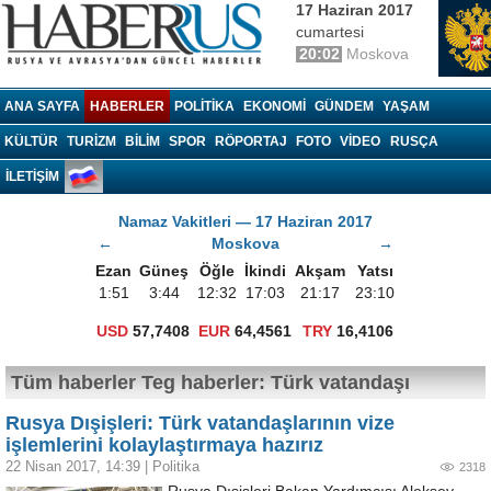
17 Haziran 2017
cumartesi
20:02
Moskova
Haberrus.com
ANA SAYFA
HABERLER
POLITIKA
EKONOMI
GÜNDEM
YAŞAM
KÜLTÜR
TURIZM
BILIM
SPOR
RÖPORTAJ
FOTO
VIDEO
RUSÇA
İLETİŞİM
Namaz Vakitleri — 17 Haziran 2017
←
Moskova
→
Ezan
Güneş
Öğle
İkindi
Akşam
Yatsı
1:51
3:44
12:32
17:03
21:17
23:10
USD
57,7408
EUR
64,4561
TRY
16,4106
Tüm haberler Teg haberler: Türk vatandaşı
Rusya Dışişleri: Türk vatandaşlarının vize
işlemlerini kolaylaştırmaya hazırız
22 Nisan 2017, 14:39
|
Politika
2318