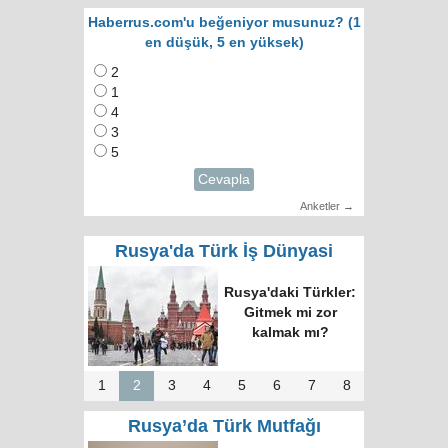
Haberrus.com'u beğeniyor musunuz? (1
en düşük, 5 en yüksek)
2
1
4
3
5
Cevapla
Anketler →
Rusya'da Türk İş Dünyasi
Rusya'daki Türkler:
Gitmek mi zor
kalmak mı?
1
2
3
4
5
6
7
8
Rusya’da Türk Mutfağı