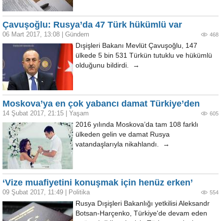
Çavuşoğlu: Rusya’da 47 Türk hükümlü var
06 Mart 2017, 13:08
|
Gündem
468
Dışişleri Bakanı Mevlüt Çavuşoğlu, 147
ülkede 5 bin 531 Türkün tutuklu ve hükümlü
olduğunu bildirdi. →
Moskova’ya en çok yabancı damat Türkiye’den
14 Şubat 2017, 21:15
|
Yaşam
605
2016 yılında Moskova’da tam 108 farklı
ülkeden gelin ve damat Rusya
vatandaşlarıyla nikahlandı. →
‘Vize muafiyetini konuşmak için henüz erken’
09 Şubat 2017, 11:49
|
Politika
554
Rusya Dışişleri Bakanlığı yetkilisi Aleksandr
Botsan-Harçenko, Türkiye'de devam eden