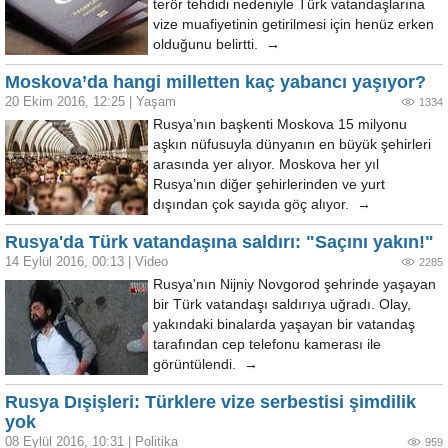
terör tehdidi nedeniyle Türk vatandaşlarına
vize muafiyetinin getirilmesi için henüz erken
olduğunu belirtti. →
Moskova’da hangi milletten kaç yabancı yaşıyor?
20 Ekim 2016, 12:25
|
Yaşam
1334
Rusya’nın başkenti Moskova 15 milyonu
aşkın nüfusuyla dünyanın en büyük şehirleri
arasında yer alıyor. Moskova her yıl
Rusya’nın diğer şehirlerinden ve yurt
dışından çok sayıda göç alıyor. →
Rusya'da Türk vatandaşına saldırı: "Saçını yakın!"
14 Eylül 2016, 00:13
|
Video
2285
Rusya'nın Nijniy Novgorod şehrinde yaşayan
bir Türk vatandaşı saldırıya uğradı. Olay,
yakındaki binalarda yaşayan bir vatandaş
tarafından cep telefonu kamerası ile
görüntülendi. →
Rusya Dışişleri: Türklere vize serbestisi şimdilik
yok
08 Eylül 2016, 10:31
|
Politika
959