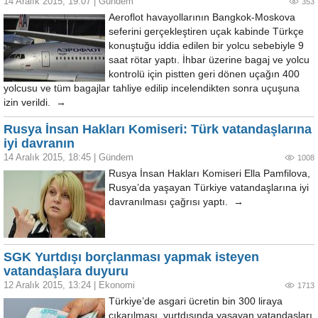
14 Aralık 2015, 19:07
|
Gündem
353
Aeroflot havayollarının Bangkok-Moskova
seferini gerçekleştiren uçak kabinde Türkçe
konuştuğu iddia edilen bir yolcu sebebiyle 9
saat rötar yaptı. İhbar üzerine bagaj ve yolcu
kontrolü için pistten geri dönen uçağın 400
yolcusu ve tüm bagajlar tahliye edilip incelendikten sonra uçuşuna
izin verildi. →
Rusya İnsan Hakları Komiseri: Türk vatandaşlarına
iyi davranın
14 Aralık 2015, 18:45
|
Gündem
1008
Rusya İnsan Hakları Komiseri Ella Pamfilova,
Rusya’da yaşayan Türkiye vatandaşlarına iyi
davranılması çağrısı yaptı. →
SGK Yurtdışı borçlanması yapmak isteyen
vatandaşlara duyuru
12 Aralık 2015, 13:24
|
Ekonomi
1713
Türkiye’de asgari ücretin bin 300 liraya
çıkarılması, yurtdışında yaşayan vatandaşları