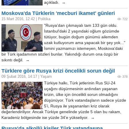
açıkladı. →
Moskova'da Türklerin 'mecburi ikamet' günleri
15 Mart 2016, 12:42
|
Politika
722
"Rusya'dan çıkmayalı tam 133 gün oldu.
İstanbul'daki 2 yaşındaki oğlum gözümde
tütüyor, bugün doğum günümü ailemden
uzak kutluyorum ama yapacak bir şey yok..."
İsmini yazmamızı istemeyen, Moskova'daki
bir Türk işadamının sözleri bunlar. Yakındığı durum ona özgü bir
sıkıntı değil. →
Türklere göre Rusya krizi öncelikli sorun değil
09 Şubat 2016, 14:17
|
Yaşam
378
Türkiye halkı, Türk jetlerinin Rus SU-24
uçağını düşürmesinin ardından yaşanan
krizin, ülke için öncelikli sorun olmadığını
düşünüyor. Türk vatandaşların sadece yüzde
5’i, Rusya ile yaşananları kriz olarak
değerlendiriliyor. Ancak Türkiye genelinde yüzde 5 olan bu rakam,
Karadeniz bölgesinde ise yüzde 34’e yükseliyor. →
Rusya’da alkollü kişiler Türk vatandaşına