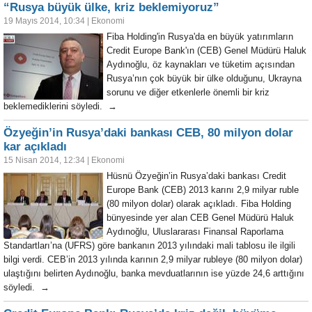
“Rusya büyük ülke, kriz beklemiyoruz”
19 Mayıs 2014, 10:34
|
Ekonomi
Fiba Holding'in Rusya'da en büyük yatırımların
Credit Europe Bank'ın (CEB) Genel Müdürü Haluk
Aydınoğlu, öz kaynakları ve tüketim açısından
Rusya’nın çok büyük bir ülke olduğunu, Ukrayna
sorunu ve diğer etkenlerle önemli bir kriz
beklemediklerini söyledi. →
Özyeğin’in Rusya’daki bankası CEB, 80 milyon dolar
kar açıkladı
15 Nisan 2014, 12:34
|
Ekonomi
Hüsnü Özyeğin’in Rusya’daki bankası Credit
Europe Bank (CEB) 2013 karını 2,9 milyar ruble
(80 milyon dolar) olarak açıkladı. Fiba Holding
bünyesinde yer alan CEB Genel Müdürü Haluk
Aydınoğlu, Uluslararası Finansal Raporlama
Standartları’na (UFRS) göre bankanın 2013 yılındaki mali tablosu ile ilgili
bilgi verdi. CEB’in 2013 yılında karının 2,9 milyar rubleye (80 milyon dolar)
ulaştığını belirten Aydınoğlu, banka mevduatlarının ise yüzde 24,6 arttığını
söyledi. →