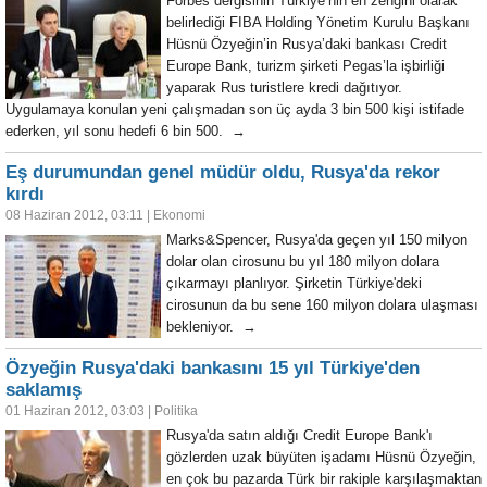
Forbes dergisinin Türkiye’nin en zengini olarak
belirlediği FIBA Holding Yönetim Kurulu Başkanı
Hüsnü Özyeğin’in Rusya’daki bankası Credit
Europe Bank, turizm şirketi Pegas’la işbirliği
yaparak Rus turistlere kredi dağıtıyor.
Uygulamaya konulan yeni çalışmadan son üç ayda 3 bin 500 kişi istifade
ederken, yıl sonu hedefi 6 bin 500. →
Eş durumundan genel müdür oldu, Rusya'da rekor
kırdı
08 Haziran 2012, 03:11
|
Ekonomi
Marks&Spencer, Rusya'da geçen yıl 150 milyon
dolar olan cirosunu bu yıl 180 milyon dolara
çıkarmayı planlıyor. Şirketin Türkiye'deki
cirosunun da bu sene 160 milyon dolara ulaşması
bekleniyor. →
Özyeğin Rusya'daki bankasını 15 yıl Türkiye'den
saklamış
01 Haziran 2012, 03:03
|
Politika
Rusya'da satın aldığı Credit Europe Bank'ı
gözlerden uzak büyüten işadamı Hüsnü Özyeğin,
en çok bu pazarda Türk bir rakiple karşılaşmaktan