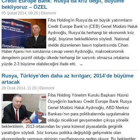
Credit Europe Bank: Rusya’da kriz değil, büyüme
bekliyoruz – ÖZEL
05 Şubat 2014, 09:26
|
Ekonomi
Fiba Holding’in Rusya’da en büyük yatırımların
Credit Europe Bank’ın (CEB) Genel Müdürü Haluk
Aydınoğlu, Rusya’da herhangi bir ekonomik kriz
değil, büyüme beklediklerini söyledi. National
otelde düzenlenen basın toplantısında Cihan
Haber Ajansı’nın sorularına cevap veren Aydınoğlu, makroekonomik
dengelerin pozitif olduğu ülkede herhangi bir sarsıntı olmazsa ortalama
yüzde 2-3 büyüme olabileceğini ifade etti. →
Rusya, Türkiye’den daha az kırılgan; 2014’de büyüme
artacak
28 Ocak 2014, 11:20
|
Ekonomi
Fiba Holding Yönetim Kurulu Başkanı Hüsnü
Özyeğin'in bankası Credit Europe Bank Rusya
Genel Müdürü Haluk Aydınoğlu, ABD Merkez
Bankası’nın para politikalarında uygulamakta
olduğu niceliksel gevşemeden çıkışa yönelik
beklentilerin, 2013 ortasından bu yana küresel piyasalarda gerginlik
yarattığını söyledi. Söz konusu politika değişikliği gelişmekte olan
ekonomilerde sermaye girişinin zayıflamasına neden oluyor. Bu beklentiler,