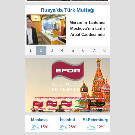
Rusya’da Türk Mutfağı
Moskova’da “Paşa
Restoran” memleket
özlemini giderecek
1
2
3
4
5
6
7
8
Moskova
İstanbul
St.Petersburg
15℃
25℃
12℃