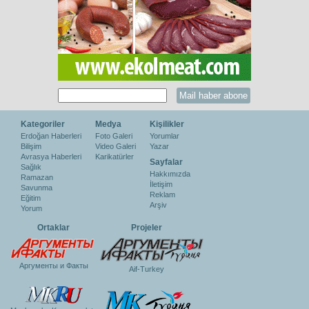
Kategoriler
Medya
Kişilikler
Erdoğan Haberleri
Foto Galeri
Yorumlar
Bilişim
Video Galeri
Yazar
Avrasya Haberleri
Karikatürler
Sayfalar
Sağlık
Hakkımızda
Ramazan
İletişim
Savunma
Reklam
Eğitim
Arşiv
Yorum
Ortaklar
Projeler
Аргументы и Факты
Aif-Turkey