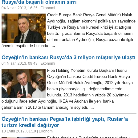
Rusya’da başarılı olmanın sırrı
04 Nisan 2013, 16:25
|
Ekonomi
Credit Europe Bank Rusya Genel Müdürü Haluk
Aydınoğlu, sağlam ekonomi politikaları sayesinde
Türkiye ve Rusya’nın küresel krizi iyi atlattığını
belirtti. İş adamlarına Rusya’da başarılı olmanın
sırlarını anlatan Aydınoğlu, Rusya pazarı ile ilgili
önemli tespitlerde bulundu. →
Özyeğin’in bankası Rusya’da 3 milyon müşteriye ulaştı
04 Nisan 2013, 09:43
|
Ekonomi
Fiba Holding Yönetim Kurulu Başkanı Hüsnü
Özyeğin’in bankası Credit Europe Bank Rusya
Genel Müdürü Haluk Aydınoğlu, 2012 yılı Rusya
banka piyasasıyla ilgili değerlendirmelerde
bulundu. 2013 hedeflerinin yüzde 20 büyümek
olduğunu ifade eden Aydınoğlu, IKEA ve Auchan ile yeni banka
çalışmalarının 2013’te tamamlanacağını söyledi. →
Özyeğin’in bankası Pegas’la işbirliği yaptı, Ruslar’a
turizm kredisi dağıtıyor
13 Eylül 2012, 01:10
|
Ekonomi