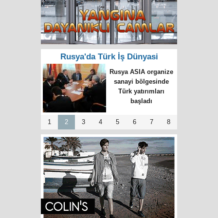
Rusya'da Türk İş Dünyasi
Türk girişimci
Rusya’da yüz bin
işçiyi giydirdi
1
2
3
4
5
6
7
8