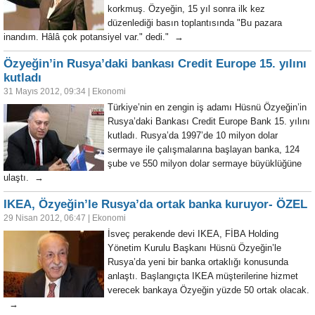
korkmuş. Özyeğin, 15 yıl sonra ilk kez
düzenlediği basın toplantısında "Bu pazara
inandım. Hâlâ çok potansiyel var." dedi." →
Özyeğin’in Rusya’daki bankası Credit Europe 15. yılını
kutladı
31 Mayıs 2012, 09:34
|
Ekonomi
Türkiye’nin en zengin iş adamı Hüsnü Özyeğin’in
Rusya’daki Bankası Credit Europe Bank 15. yılını
kutladı. Rusya’da 1997’de 10 milyon dolar
sermaye ile çalışmalarına başlayan banka, 124
şube ve 550 milyon dolar sermaye büyüklüğüne
ulaştı. →
IKEA, Özyeğin’le Rusya’da ortak banka kuruyor- ÖZEL
29 Nisan 2012, 06:47
|
Ekonomi
İsveç perakende devi IKEA, FİBA Holding
Yönetim Kurulu Başkanı Hüsnü Özyeğin’le
Rusya’da yeni bir banka ortaklığı konusunda
anlaştı. Başlangıçta IKEA müşterilerine hizmet
verecek bankaya Özyeğin yüzde 50 ortak olacak.
→