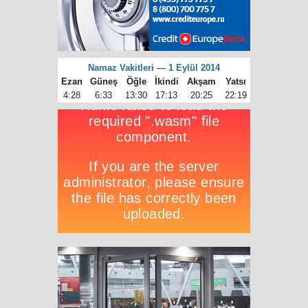
Namaz Vakitleri — 1 Eylül 2014
Ezan
Güneş
Öğle
İkindi
Akşam
Yatsı
4:28
6:33
13:30
17:13
20:25
22:19