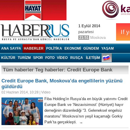
1 Eylül 2014
pazartesi
21:51
Moskova
Haberrus.com
ANA SAYFA
HABERLER
POLITIKA
EKONOMI
GÜNDEM
YAŞAM
KÜLTÜR
TURIZM
SPOR
FOTO
VIDEO
RUSÇA
İLETİŞİM
Tüm haberler Teg haberler: Credit Europe Bank
Credit Europe Bank, Moskova’da engellilerin yüzünü
güldürdü
02 Haziran 2014, 10:28
|
Video
Fiba Holding’in Rusya’da en büyük yatırımı Credit
Europe Bank ve ‘Nezavisimost’ (Hürriyet) hayır
derneğinin düzenlediği “3. Geleneksel engelsiz
maratonu” Moskova’nın yeşil kaçamağı Gorkiy
Park’ta gerçekleşti. →