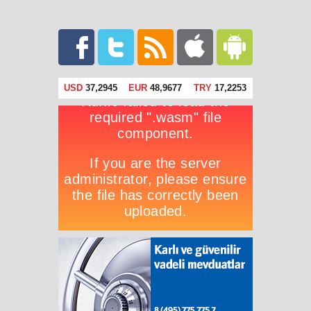
USD
37,2945
EUR
48,9677
TRY
17,2253