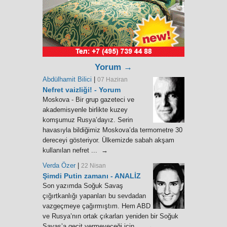
Yorum →
Abdülhamit Bilici
|
07 Haziran
Nefret vaizliği! - Yorum
Moskova - Bir grup gazeteci ve
akademisyenle birlikte kuzey
komşumuz Rusya’dayız. Serin
havasıyla bildiğimiz Moskova’da termometre 30
dereceyi gösteriyor. Ülkemizde sabah akşam
kullanılan nefret ... →
Verda Özer
|
22 Nisan
Şimdi Putin zamanı - ANALİZ
Son yazımda Soğuk Savaş
çığırtkanlığı yapanları bu sevdadan
vazgeçmeye çağırmıştım. Hem ABD
ve Rusya’nın ortak çıkarları yeniden bir Soğuk
Savaş’a geçit vermeyeceği için ... →