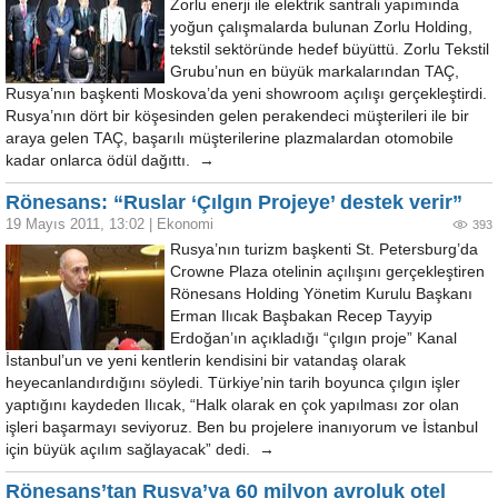
Zorlu enerji ile elektrik santrali yapımında
yoğun çalışmalarda bulunan Zorlu Holding,
tekstil sektöründe hedef büyüttü. Zorlu Tekstil
Grubu’nun en büyük markalarından TAÇ,
Rusya’nın başkenti Moskova’da yeni showroom açılışı gerçekleştirdi.
Rusya’nın dört bir köşesinden gelen perakendeci müşterileri ile bir
araya gelen TAÇ, başarılı müşterilerine plazmalardan otomobile
kadar onlarca ödül dağıttı. →
Rönesans: “Ruslar ‘Çılgın Projeye’ destek verir”
19 Mayıs 2011, 13:02
|
Ekonomi
393
Rusya’nın turizm başkenti St. Petersburg’da
Crowne Plaza otelinin açılışını gerçekleştiren
Rönesans Holding Yönetim Kurulu Başkanı
Erman Ilıcak Başbakan Recep Tayyip
Erdoğan’ın açıkladığı “çılgın proje” Kanal
İstanbul’un ve yeni kentlerin kendisini bir vatandaş olarak
heyecanlandırdığını söyledi. Türkiye’nin tarih boyunca çılgın işler
yaptığını kaydeden Ilıcak, “Halk olarak en çok yapılması zor olan
işleri başarmayı seviyoruz. Ben bu projelere inanıyorum ve İstanbul
için büyük açılım sağlayacak” dedi. →
Rönesans’tan Rusya’ya 60 milyon avroluk otel