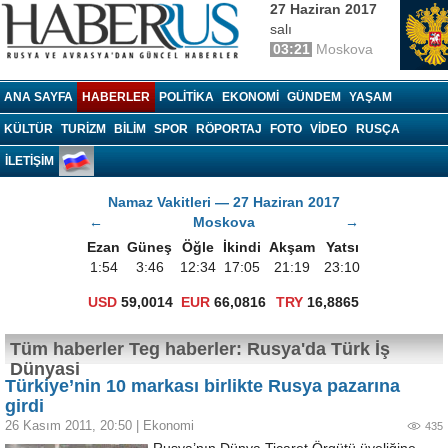
27 Haziran 2017
salı
03:21
Moskova
Haberrus.com
ANA SAYFA
HABERLER
POLITIKA
EKONOMI
GÜNDEM
YAŞAM
KÜLTÜR
TURIZM
BILIM
SPOR
RÖPORTAJ
FOTO
VIDEO
RUSÇA
İLETİŞİM
Namaz Vakitleri — 27 Haziran 2017
←
Moskova
→
Ezan
Güneş
Öğle
İkindi
Akşam
Yatsı
1:54
3:46
12:34
17:05
21:19
23:10
USD
59,0014
EUR
66,0816
TRY
16,8865
Tüm haberler Teg haberler: Rusya'da Türk İş
Dünyasi
Türkiye’nin 10 markası birlikte Rusya pazarına
girdi
26 Kasım 2011, 20:50
|
Ekonomi
435