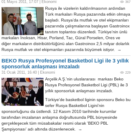
01 Mayıs 2011, 17:07
|
Ekonomi
367
Rusya ile vizelerin kaldırılmasının ardından
Türk markaları Rusya pazarında etkin olmaya
başladı. Rusya’da mutfak ve otel ekipmanları
pazarında çalışmalarına başlayan Gastroinox
tanıtım toplantısı düzenledi. Türkiye’nin ünlü
markaları İnoksan, Hisar, Porland, Tac, Güral Porselen, Ores ve
diğer markaların distribütörlüğünü alan Gastroinox 2,5 milyar dolarlık
Rusya mutfak ve otel ekipmanları pazarında büyümek istiyor. →
BEKO Rusya Profesyonel Basketbol Ligi ile 3 yıllık
sponsorluk anlaşması imzaladı
31 Ocak 2011, 16:40
|
Ekonomi
229
Arçelik A.Ş.'nin uluslararası markası Beko
Rusya Profesyonel Basketbol Ligi (PBL) ile 3
yıllık sponsorluk anlaşması imzaladı.
Türkiye'de basketbol liginin sponsoru Beko bu
sefer Rusya Basketbol Ligini'nin
sponsorluğunu da üstlendi. 12 Kasım 2010 tarihinde kurumlar
tarafından imzalanan anlaşma doğrultusunda PBL bünyesinde
gerçekleşecek tüm müsabakalar resmi olarak 'BEKO PBL
Şampiyonası' adı altında düzenlenecek. →