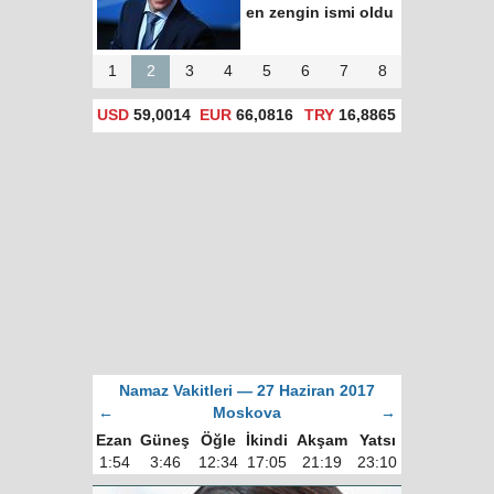
en zengin ismi oldu
1
2
3
4
5
6
7
8
USD
59,0014
EUR
66,0816
TRY
16,8865
Namaz Vakitleri — 27 Haziran 2017
←
Moskova
→
Ezan
Güneş
Öğle
İkindi
Akşam
Yatsı
1:54
3:46
12:34
17:05
21:19
23:10