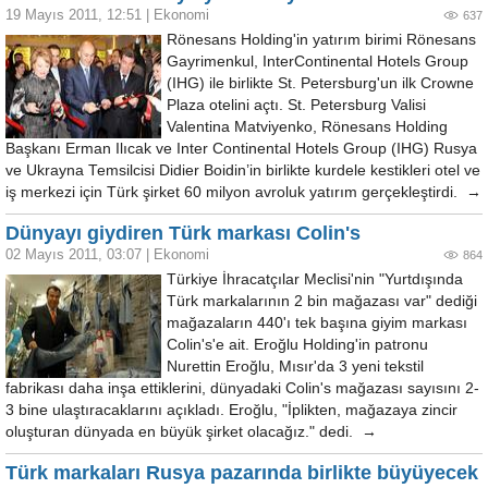
19 Mayıs 2011, 12:51
|
Ekonomi
637
Rönesans Holding'in yatırım birimi Rönesans
Gayrimenkul, InterContinental Hotels Group
(IHG) ile birlikte St. Petersburg'un ilk Crowne
Plaza otelini açtı. St. Petersburg Valisi
Valentina Matviyenko, Rönesans Holding
Başkanı Erman Ilıcak ve Inter Continental Hotels Group (IHG) Rusya
ve Ukrayna Temsilcisi Didier Boidin’in birlikte kurdele kestikleri otel ve
iş merkezi için Türk şirket 60 milyon avroluk yatırım gerçekleştirdi. →
Dünyayı giydiren Türk markası Colin's
02 Mayıs 2011, 03:07
|
Ekonomi
864
Türkiye İhracatçılar Meclisi'nin "Yurtdışında
Türk markalarının 2 bin mağazası var" dediği
mağazaların 440'ı tek başına giyim markası
Colin's'e ait. Eroğlu Holding'in patronu
Nurettin Eroğlu, Mısır'da 3 yeni tekstil
fabrikası daha inşa ettiklerini, dünyadaki Colin's mağazası sayısını 2-
3 bine ulaştıracaklarını açıkladı. Eroğlu, "İplikten, mağazaya zincir
oluşturan dünyada en büyük şirket olacağız." dedi. →
Türk markaları Rusya pazarında birlikte büyüyecek