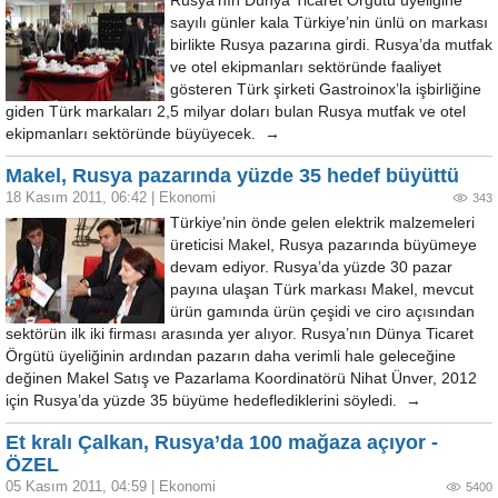
Rusya’nın Dünya Ticaret Örgütü üyeliğine
sayılı günler kala Türkiye’nin ünlü on markası
birlikte Rusya pazarına girdi. Rusya’da mutfak
ve otel ekipmanları sektöründe faaliyet
gösteren Türk şirketi Gastroinox’la işbirliğine
giden Türk markaları 2,5 milyar doları bulan Rusya mutfak ve otel
ekipmanları sektöründe büyüyecek. →
Makel, Rusya pazarında yüzde 35 hedef büyüttü
18 Kasım 2011, 06:42
|
Ekonomi
343
Türkiye’nin önde gelen elektrik malzemeleri
üreticisi Makel, Rusya pazarında büyümeye
devam ediyor. Rusya’da yüzde 30 pazar
payına ulaşan Türk markası Makel, mevcut
ürün gamında ürün çeşidi ve ciro açısından
sektörün ilk iki firması arasında yer alıyor. Rusya’nın Dünya Ticaret
Örgütü üyeliğinin ardından pazarın daha verimli hale geleceğine
değinen Makel Satış ve Pazarlama Koordinatörü Nihat Ünver, 2012
için Rusya’da yüzde 35 büyüme hedeflediklerini söyledi. →
Et kralı Çalkan, Rusya’da 100 mağaza açıyor -
ÖZEL
05 Kasım 2011, 04:59
|
Ekonomi
5400