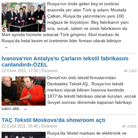
Rusya’nın önde gelen beş et üreticisi
arasında yer alan Türk iş adamı Mustafa
Çalkan, Rusya’da yatırımlarını yeni 100
mağaza ile büyütüyor. Beş fabrikanın yanı
sıra, sucuk, salam ve sosis fabrikasını da
Mart ayında hizmete sokacak Türk girişimci, Ekol markası ile
Rusya’da helal kesim et üretiminin lider firması olarak biliniyor.
→
İvanova’nın Antalya’sı Çarların tekstil fabrikasını
canlandırdı-ÖZEL
22 Ekim 2011, 17:55
|
Ekonomi
1310
Denizli’nin ünlü tekstil firmalarından
Denkateks Tekstil AŞ., Rusya’nın tekstil
merkezi olarak bilinen İvanova kentinde
1877’de tekstil fabrikası olarak kurulan, ancak
Sovyet sonrası dönemde kapanan fabrikayı
satın aldı. →
TAÇ Tekstil Moskova’da showroom açtı
22 Eylül 2011, 03:48
|
Ekonomi
21505
Rusya’da Vestel markası ile elektronik ve