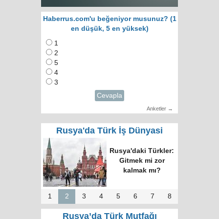
Haberrus.com'u beğeniyor musunuz? (1
en düşük, 5 en yüksek)
1
2
5
4
3
Cevapla
Anketler →
Rusya'da Türk İş Dünyasi
Rusya'daki Türkler:
Gitmek mi zor
kalmak mı?
1
2
3
4
5
6
7
8
Rusya’da Türk Mutfağı