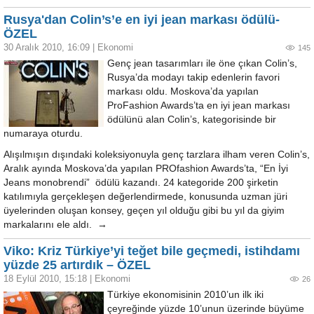
Rusya'dan Colin’s’e en iyi jean markası ödülü-
ÖZEL
30 Aralık 2010, 16:09
|
Ekonomi
145
Genç jean tasarımları ile öne çıkan Colin’s,
Rusya’da modayı takip edenlerin favori
markası oldu. Moskova’da yapılan
ProFashion Awards’ta en iyi jean markası
ödülünü alan Colin’s, kategorisinde bir
numaraya oturdu.
Alışılmışın dışındaki koleksiyonuyla genç tarzlara ilham veren Colin’s,
Aralık ayında Moskova’da yapılan PROfashion Awards’ta, “En İyi
Jeans monobrendi” ödülü kazandı. 24 kategoride 200 şirketin
katılımıyla gerçekleşen değerlendirmede, konusunda uzman jüri
üyelerinden oluşan konsey, geçen yıl olduğu gibi bu yıl da giyim
markalarını ele aldı. →
Viko: Kriz Türkiye’yi teğet bile geçmedi, istihdamı
yüzde 25 artırdık – ÖZEL
18 Eylül 2010, 15:18
|
Ekonomi
26
Türkiye ekonomisinin 2010’un ilk iki
çeyreğinde yüzde 10’unun üzerinde büyüme