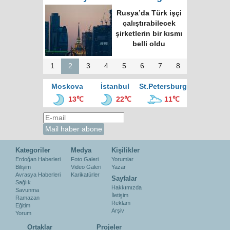
Rusya’da Türk işçi
çalıştırabilecek
şirketlerin bir kısmı
belli oldu
1
2
3
4
5
6
7
8
Moskova
İstanbul
St.Petersburg
13℃
22℃
11℃
Kategoriler
Medya
Kişilikler
Erdoğan Haberleri
Foto Galeri
Yorumlar
Bilişim
Video Galeri
Yazar
Avrasya Haberleri
Karikatürler
Sayfalar
Sağlık
Hakkımızda
Savunma
İletişim
Ramazan
Reklam
Eğitim
Arşiv
Yorum
Ortaklar
Projeler