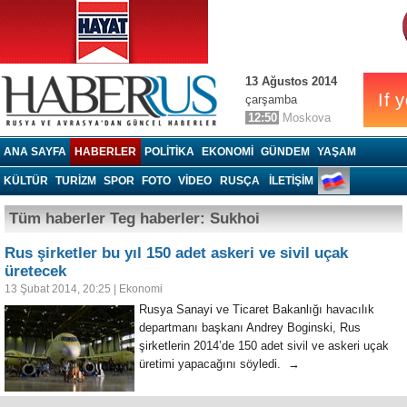
13 Ağustos 2014
çarşamba
12:50
Moskova
Haberrus.com
ANA SAYFA
HABERLER
POLITIKA
EKONOMI
GÜNDEM
YAŞAM
KÜLTÜR
TURIZM
SPOR
FOTO
VIDEO
RUSÇA
İLETİŞİM
Tüm haberler Teg haberler: Sukhoi
Rus şirketler bu yıl 150 adet askeri ve sivil uçak
üretecek
13 Şubat 2014, 20:25
|
Ekonomi
Rusya Sanayi ve Ticaret Bakanlığı havacılık
departmanı başkanı Andrey Boginski, Rus
şirketlerin 2014’de 150 adet sivil ve askeri uçak
üretimi yapacağını söyledi. →