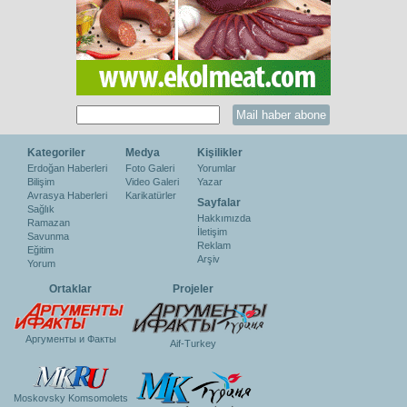
Kategoriler
Medya
Kişilikler
Erdoğan Haberleri
Foto Galeri
Yorumlar
Bilişim
Video Galeri
Yazar
Avrasya Haberleri
Karikatürler
Sayfalar
Sağlık
Hakkımızda
Ramazan
İletişim
Savunma
Reklam
Eğitim
Arşiv
Yorum
Ortaklar
Projeler
Аргументы и Факты
Aif-Turkey
Moskovsky Komsomolets