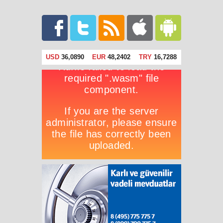
USD
36,0890
EUR
48,2402
TRY
16,7288