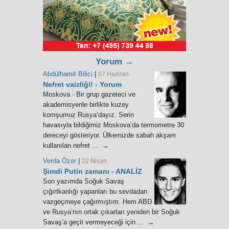
Yorum →
Abdülhamit Bilici
|
07 Haziran
Nefret vaizliği! - Yorum
Moskova - Bir grup gazeteci ve
akademisyenle birlikte kuzey
komşumuz Rusya’dayız. Serin
havasıyla bildiğimiz Moskova’da termometre 30
dereceyi gösteriyor. Ülkemizde sabah akşam
kullanılan nefret ... →
Verda Özer
|
22 Nisan
Şimdi Putin zamanı - ANALİZ
Son yazımda Soğuk Savaş
çığırtkanlığı yapanları bu sevdadan
vazgeçmeye çağırmıştım. Hem ABD
ve Rusya’nın ortak çıkarları yeniden bir Soğuk
Savaş’a geçit vermeyeceği için ... →