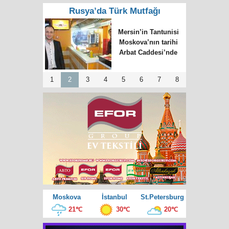
Rusya’da Türk Mutfağı
Mersin’in Tantunisi
Moskova’nın tarihi
Arbat Caddesi’nde
1
2
3
4
5
6
7
8
Moskova
İstanbul
St.Petersburg
21℃
30℃
20℃