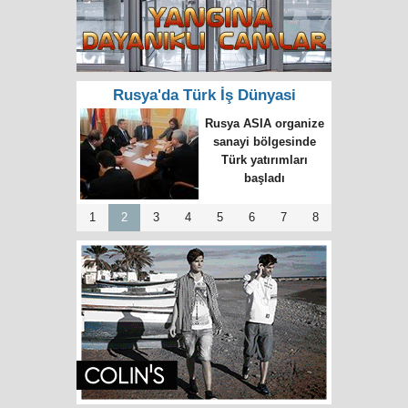
Rusya'da Türk İş Dünyasi
Rusya ASIA organize
sanayi bölgesinde
Türk yatırımları
başladı
1
2
3
4
5
6
7
8