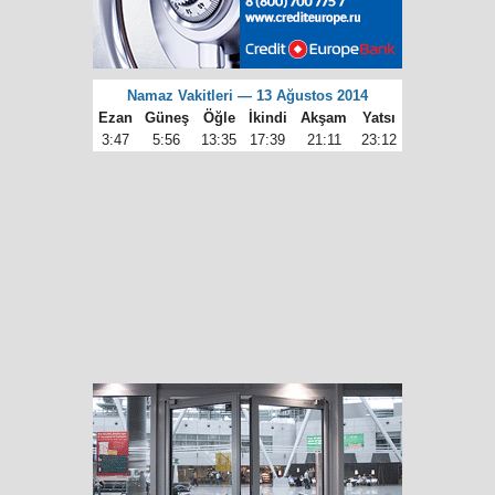
Namaz Vakitleri — 13 Ağustos 2014
Ezan
Güneş
Öğle
İkindi
Akşam
Yatsı
3:47
5:56
13:35
17:39
21:11
23:12