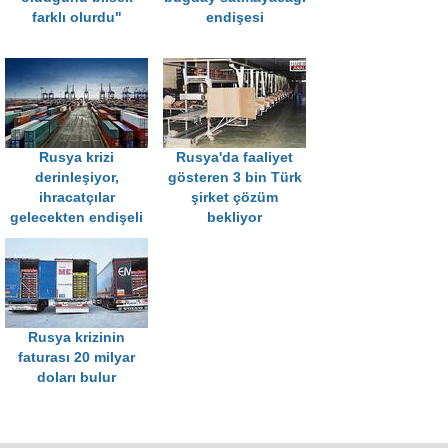
farklı olurdu"
endişesi
Rusya krizi
Rusya'da faaliyet
derinleşiyor,
gösteren 3 bin Türk
ihracatçılar
şirket çözüm
gelecekten endişeli
bekliyor
Rusya krizinin
faturası 20 milyar
doları bulur