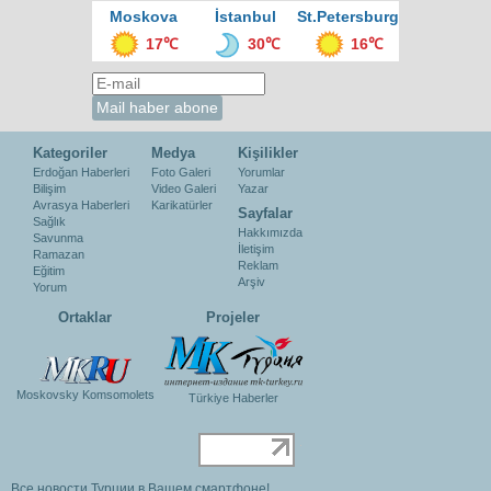
Moskova
İstanbul
St.Petersburg
17℃
30℃
16℃
Kategoriler
Medya
Kişilikler
Erdoğan Haberleri
Foto Galeri
Yorumlar
Bilişim
Video Galeri
Yazar
Avrasya Haberleri
Karikatürler
Sayfalar
Sağlık
Hakkımızda
Savunma
İletişim
Ramazan
Reklam
Eğitim
Arşiv
Yorum
Ortaklar
Projeler
Moskovsky Komsomolets
Türkiye Haberler
Все новости Турции в Вашем смартфоне!