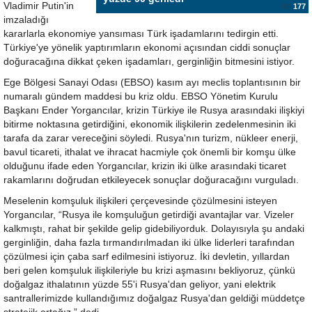
Vladimir Putin'in
177
imzaladığı
kararlarla ekonomiye yansıması Türk işadamlarını tedirgin etti.
Türkiye'ye yönelik yaptırımların ekonomi açısından ciddi sonuçlar
doğuracağına dikkat çeken işadamları, gerginliğin bitmesini istiyor.
Ege Bölgesi Sanayi Odası (EBSO) kasım ayı meclis toplantısının bir
numaralı gündem maddesi bu kriz oldu. EBSO Yönetim Kurulu
Başkanı Ender Yorgancılar, krizin Türkiye ile Rusya arasındaki ilişkiyi
bitirme noktasına getirdiğini, ekonomik ilişkilerin zedelenmesinin iki
tarafa da zarar vereceğini söyledi. Rusya'nın turizm, nükleer enerji,
bavul ticareti, ithalat ve ihracat hacmiyle çok önemli bir komşu ülke
olduğunu ifade eden Yorgancılar, krizin iki ülke arasındaki ticaret
rakamlarını doğrudan etkileyecek sonuçlar doğuracağını vurguladı.
Meselenin komşuluk ilişkileri çerçevesinde çözülmesini isteyen
Yorgancılar, “Rusya ile komşuluğun getirdiği avantajlar var. Vizeler
kalkmıştı, rahat bir şekilde gelip gidebiliyorduk. Dolayısıyla şu andaki
gerginliğin, daha fazla tırmandırılmadan iki ülke liderleri tarafından
çözülmesi için çaba sarf edilmesini istiyoruz. İki devletin, yıllardan
beri gelen komşuluk ilişkileriyle bu krizi aşmasını bekliyoruz, çünkü
doğalgaz ithalatının yüzde 55'i Rusya'dan geliyor, yani elektrik
santrallerimizde kullandığımız doğalgaz Rusya'dan geldiği müddetçe