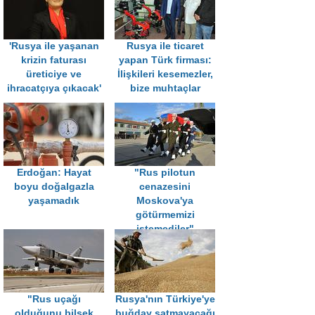
'Rusya ile yaşanan
Rusya ile ticaret
krizin faturası
yapan Türk firması:
üreticiye ve
İlişkileri kesemezler,
ihracatçıya çıkacak'
bize muhtaçlar
Erdoğan: Hayat
"Rus pilotun
boyu doğalgazla
cenazesini
yaşamadık
Moskova'ya
götürmemizi
istemediler"
"Rus uçağı
Rusya'nın Türkiye'ye
olduğunu bilsek
buğday satmayacağı