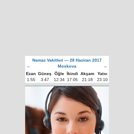
Namaz Vakitleri — 28 Haziran 2017
←
Moskova
→
Ezan
Güneş
Öğle
İkindi
Akşam
Yatsı
1:55
3:47
12:34
17:05
21:18
23:10