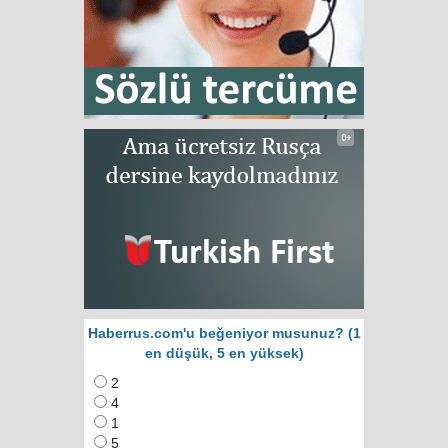
Haberrus.com'u beğeniyor musunuz? (1
en düşük, 5 en yüksek)
2
4
1
5