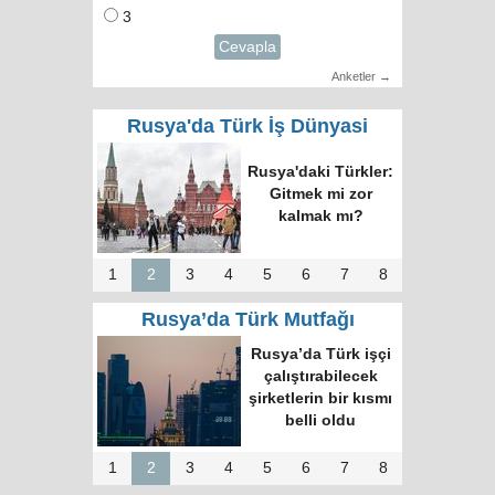
3
Cevapla
Anketler →
Rusya'da Türk İş Dünyasi
RUTID üyeleri ve
Putin’in temsilcisi
Moskova’da bir
araya geldi
1
2
3
4
5
6
7
8
Rusya’da Türk Mutfağı
Moskova’nın en
büyük kültür
merkezinde “Türk
Kahvesi Gecesi”
düzenlendi
1
2
3
4
5
6
7
8