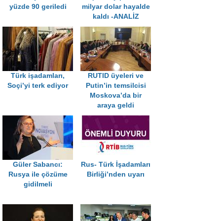
yüzde 90 geriledi
milyar dolar hayalde
kaldı -ANALİZ
Türk işadamları,
RUTID üyeleri ve
Soçi’yi terk ediyor
Putin’in temsilcisi
Moskova’da bir
araya geldi
Güler Sabancı:
Rus- Türk İşadamları
Rusya ile çözüme
Birliği’nden uyarı
gidilmeli