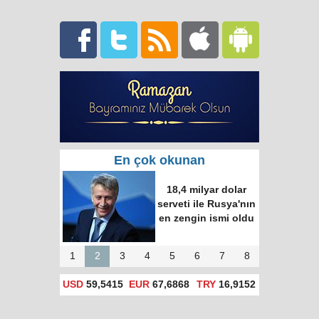
En çok okunan
Putin ve Erdoğan
Time dergisinin
"dünyanın en etkili
100 ismi" listesine
girdi
1
2
3
4
5
6
7
8
USD
59,5415
EUR
67,6868
TRY
16,9152