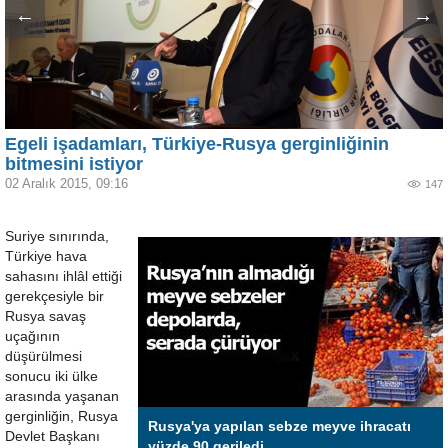
←
→
Egeli işadamları, Türkiye-Rusya gerginliğinin
bitmesini istiyor
02 Aralık 2015, 09:16
147
Suriye sınırında,
Türkiye hava
sahasını ihlâl ettiği
gerekçesiyle bir
Rusya savaş
uçağının
düşürülmesi
sonucu iki ülke
arasında yaşanan
gerginliğin, Rusya
Rusya'ya yapılan sebze meyve ihracatı
Devlet Başkanı
yüzde 90 geriledi