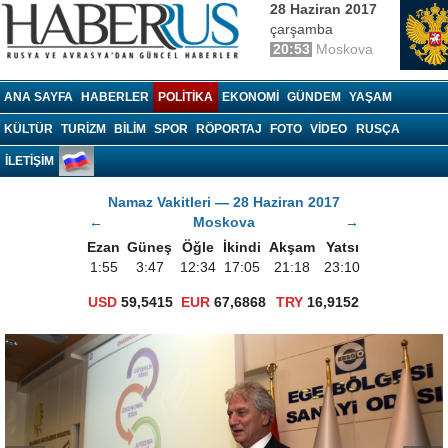
28 Haziran 2017
çarşamba
20:53
Moskova
Haberrus.com
ANA SAYFA
HABERLER
POLITIKA
EKONOMI
GÜNDEM
YAŞAM
KÜLTÜR
TURIZM
BILIM
SPOR
RÖPORTAJ
FOTO
VIDEO
RUSÇA
İLETİŞİM
Namaz Vakitleri — 28 Haziran 2017
←
Moskova
→
Ezan
Güneş
Öğle
İkindi
Akşam
Yatsı
1:55
3:47
12:34
17:05
21:18
23:10
USD
59,5415
EUR
67,6868
TRY
16,9152