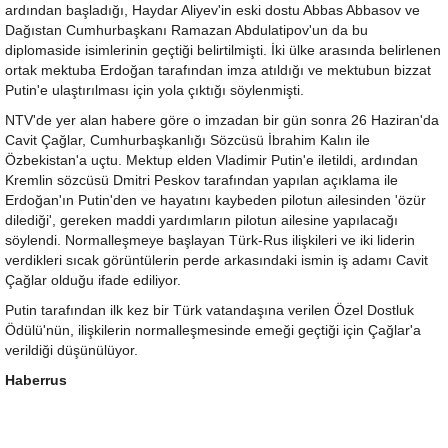
ardından başladığı, Haydar Aliyev'in eski dostu Abbas Abbasov ve
Dağıstan Cumhurbaşkanı Ramazan Abdulatipov'un da bu
diplomaside isimlerinin geçtiği belirtilmişti. İki ülke arasında belirlenen
ortak mektuba Erdoğan tarafından imza atıldığı ve mektubun bizzat
Putin'e ulaştırılması için yola çıktığı söylenmişti.
NTV'de yer alan habere göre o imzadan bir gün sonra 26 Haziran'da
Cavit Çağlar, Cumhurbaşkanlığı Sözcüsü İbrahim Kalın ile
Özbekistan'a uçtu. Mektup elden Vladimir Putin'e iletildi, ardından
Kremlin sözcüsü Dmitri Peskov tarafından yapılan açıklama ile
Erdoğan'ın Putin'den ve hayatını kaybeden pilotun ailesinden 'özür
dilediği', gereken maddi yardımların pilotun ailesine yapılacağı
söylendi. Normalleşmeye başlayan Türk-Rus ilişkileri ve iki liderin
verdikleri sıcak görüntülerin perde arkasındaki ismin iş adamı Cavit
Çağlar olduğu ifade ediliyor.
Putin tarafından ilk kez bir Türk vatandaşına verilen Özel Dostluk
Ödülü'nün, ilişkilerin normalleşmesinde emeği geçtiği için Çağlar'a
verildiği düşünülüyor.
Haberrus