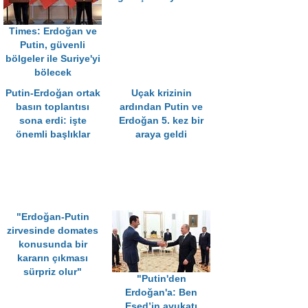
Times: Erdoğan ve
Putin, güvenli
bölgeler ile Suriye'yi
bölecek
Putin-Erdoğan ortak
Uçak krizinin
basın toplantısı
ardından Putin ve
sona erdi: işte
Erdoğan 5. kez bir
önemli başlıklar
araya geldi
"Erdoğan-Putin
zirvesinde domates
konusunda bir
kararın çıkması
sürpriz olur"
"Putin'den
Erdoğan'a: Ben
Esed’in avukatı