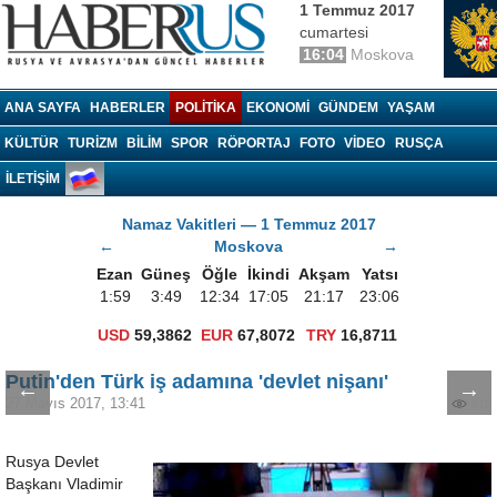
1 Temmuz 2017
cumartesi
16:04
Moskova
Haberrus.com
ANA SAYFA
HABERLER
POLITIKA
EKONOMI
GÜNDEM
YAŞAM
KÜLTÜR
TURIZM
BILIM
SPOR
RÖPORTAJ
FOTO
VIDEO
RUSÇA
İLETİŞİM
Namaz Vakitleri — 1 Temmuz 2017
←
Moskova
→
Ezan
Güneş
Öğle
İkindi
Akşam
Yatsı
1:59
3:49
12:34
17:05
21:17
23:06
USD
59,3862
EUR
67,8072
TRY
16,8711
Putin'den Türk iş adamına 'devlet nişanı'
←
→
27 Mayıs 2017, 13:41
810
Rusya Devlet
Başkanı Vladimir