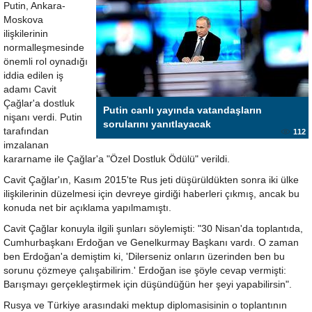
Putin, Ankara-
Moskova
ilişkilerinin
normalleşmesinde
önemli rol oynadığı
iddia edilen iş
adamı Cavit
Çağlar'a dostluk
Putin canlı yayında vatandaşların
nişanı verdi. Putin
sorularını yanıtlayacak
tarafından
112
imzalanan
kararname ile Çağlar'a "Özel Dostluk Ödülü" verildi.
Cavit Çağlar'ın, Kasım 2015'te Rus jeti düşürüldükten sonra iki ülke
ilişkilerinin düzelmesi için devreye girdiği haberleri çıkmış, ancak bu
konuda net bir açıklama yapılmamıştı.
Cavit Çağlar konuyla ilgili şunları söylemişti: "30 Nisan'da toplantıda,
Cumhurbaşkanı Erdoğan ve Genelkurmay Başkanı vardı. O zaman
ben Erdoğan'a demiştim ki, 'Dilerseniz onların üzerinden ben bu
sorunu çözmeye çalışabilirim.' Erdoğan ise şöyle cevap vermişti:
Barışmayı gerçekleştirmek için düşündüğün her şeyi yapabilirsin".
Rusya ve Türkiye arasındaki mektup diplomasisinin o toplantının