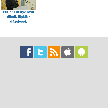
Putin: Türkiye özür
diledi, ilişkiler
düzelecek