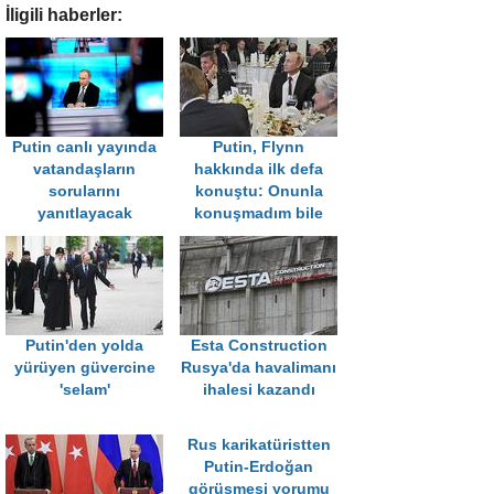
İligili haberler:
Putin canlı yayında
Putin, Flynn
vatandaşların
hakkında ilk defa
sorularını
konuştu: Onunla
yanıtlayacak
konuşmadım bile
Putin'den yolda
Esta Construction
yürüyen güvercine
Rusya'da havalimanı
'selam'
ihalesi kazandı
Rus karikatüristten
Putin-Erdoğan
görüşmesi yorumu