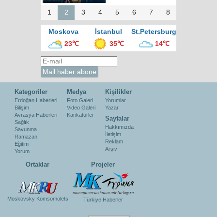
1
2
3
4
5
6
7
8
Moskova
İstanbul
St.Petersburg
23℃
35℃
14℃
Kategoriler
Medya
Kişilikler
Erdoğan Haberleri
Foto Galeri
Yorumlar
Bilişim
Video Galeri
Yazar
Avrasya Haberleri
Karikatürler
Sayfalar
Sağlık
Hakkımızda
Savunma
İletişim
Ramazan
Reklam
Eğitim
Arşiv
Yorum
Ortaklar
Projeler
Moskovsky Komsomolets
Türkiye Haberler