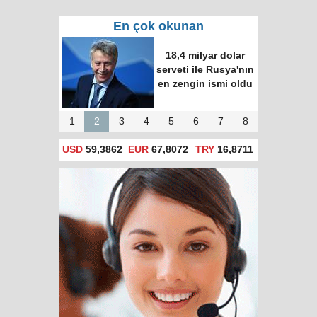
En çok okunan
18,4 milyar dolar
serveti ile Rusya'nın
en zengin ismi oldu
1
2
3
4
5
6
7
8
USD
59,3862
EUR
67,8072
TRY
16,8711