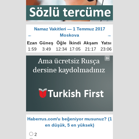
Namaz Vakitleri — 1 Temmuz 2017
←
Moskova
→
Ezan
Güneş
Öğle
İkindi
Akşam
Yatsı
1:59
3:49
12:34
17:05
21:17
23:06
Haberrus.com'u beğeniyor musunuz? (1
en düşük, 5 en yüksek)
2