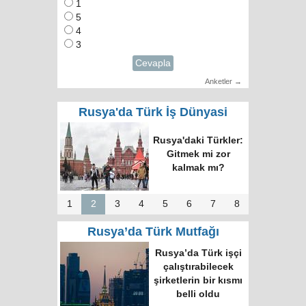
1
5
4
3
Cevapla
Anketler →
Rusya'da Türk İş Dünyasi
Rusya'daki Türkler:
Gitmek mi zor
kalmak mı?
1
2
3
4
5
6
7
8
Rusya’da Türk Mutfağı
Rusya’da Türk işçi
çalıştırabilecek
şirketlerin bir kısmı
belli oldu