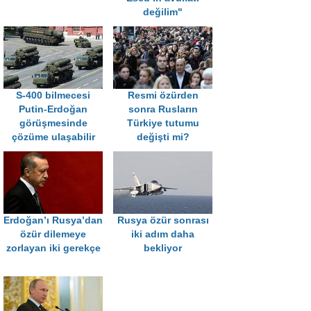
değilim"
S-400 bilmecesi
Resmi özürden
Putin-Erdoğan
sonra Rusların
görüşmesinde
Türkiye tutumu
çözüme ulaşabilir
değişti mi?
Erdoğan’ı Rusya’dan
Rusya özür sonrası
özür dilemeye
iki adım daha
zorlayan iki gerekçe
bekliyor