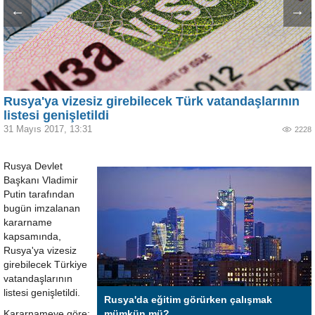
←
→
Rusya'ya vizesiz girebilecek Türk vatandaşlarının
listesi genişletildi
31 Mayıs 2017, 13:31
2228
Rusya Devlet
Başkanı Vladimir
Putin tarafından
bugün imzalanan
kararname
kapsamında,
Rusya'ya vizesiz
girebilecek Türkiye
vatandaşlarının
listesi genişletildi.
Rusya'da eğitim görürken çalışmak
Kararnameye göre;
mümkün mü?