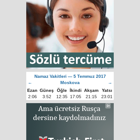
Namaz Vakitleri — 5 Temmuz 2017
←
Moskova
→
Ezan
Güneş
Öğle
İkindi
Akşam
Yatsı
2:06
3:52
12:35
17:05
21:15
23:01