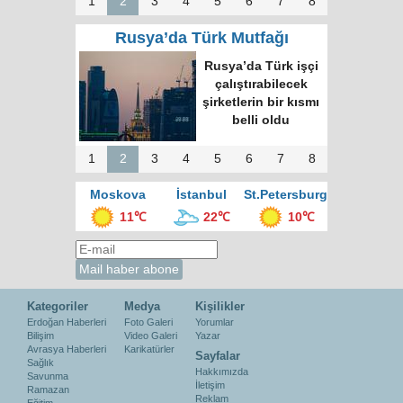
1
2
3
4
5
6
7
8
Rusya’da Türk Mutfağı
Rusya’da Türk işçi
çalıştırabilecek
şirketlerin bir kısmı
belli oldu
1
2
3
4
5
6
7
8
Moskova
İstanbul
St.Petersburg
11℃
22℃
10℃
Kategoriler
Medya
Kişilikler
Erdoğan Haberleri
Foto Galeri
Yorumlar
Bilişim
Video Galeri
Yazar
Avrasya Haberleri
Karikatürler
Sayfalar
Sağlık
Hakkımızda
Savunma
İletişim
Ramazan
Reklam