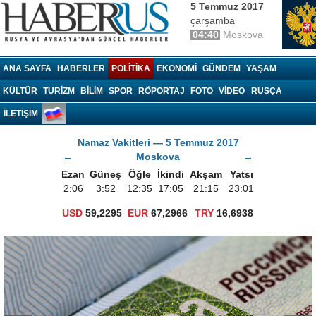
5 Temmuz 2017
çarşamba
04:40
Moskova
Haberrus.com
ANA SAYFA
HABERLER
POLITIKA
EKONOMI
GÜNDEM
YAŞAM
KÜLTÜR
TURIZM
BILIM
SPOR
RÖPORTAJ
FOTO
VIDEO
RUSÇA
İLETİŞİM
Namaz Vakitleri — 5 Temmuz 2017
←
Moskova
→
Ezan
Güneş
Öğle
İkindi
Akşam
Yatsı
2:06
3:52
12:35
17:05
21:15
23:01
USD
59,2295
EUR
67,2966
TRY
16,6938