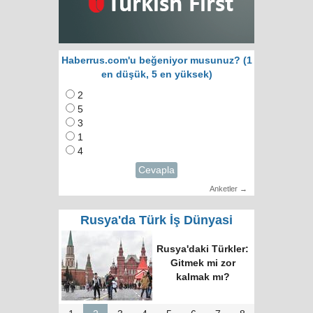
Haberrus.com'u beğeniyor musunuz? (1
en düşük, 5 en yüksek)
2
5
3
1
4
Cevapla
Anketler →
Rusya'da Türk İş Dünyasi
Rusya'daki Türkler:
Gitmek mi zor
kalmak mı?