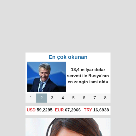
En çok okunan
18,4 milyar dolar
serveti ile Rusya'nın
en zengin ismi oldu
1
2
3
4
5
6
7
8
USD
59,2295
EUR
67,2966
TRY
16,6938