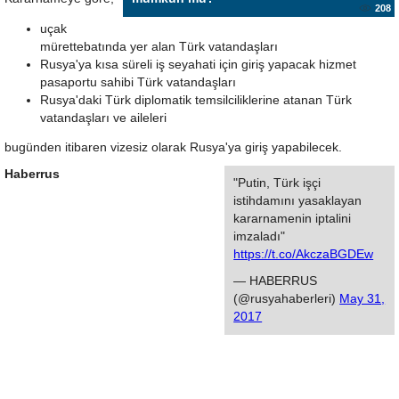
208
uçak
mürettebatında yer alan Türk vatandaşları
Rusya'ya kısa süreli iş seyahati için giriş yapacak hizmet
pasaportu sahibi Türk vatandaşları
Rusya'daki Türk diplomatik temsilciliklerine atanan Türk
vatandaşları ve aileleri
bugünden itibaren vizesiz olarak Rusya'ya giriş yapabilecek.
Haberrus
"Putin, Türk işçi
istihdamını yasaklayan
kararnamenin iptalini
imzaladı"
https://t.co/AkczaBGDEw
— HABERRUS
(@rusyahaberleri)
May 31,
2017