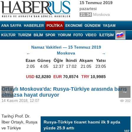
15 Temmuz 2019
pazartesi
21:34
Moskova
Haberrus.com
ANA SAYFA
HABERLER
POLITIKA
EKONOMI
GÜNDEM
YAŞAM
KÜLTÜR
TURIZM
BILIM
SPOR
YORUM
FOTO
VIDEO
İLETİŞİM
Namaz Vakitleri — 15 Temmuz 2019
←
Moskova
→
Ezan
Güneş
Öğle
İkindi
Akşam
Yatsı
2:05
4:05
12:37
17:02
21:05
23:05
USD
62,8280
EUR
70,8574
TRY
10,9985
Ortaylı Moskova'da: Rusya-Türkiye arasında barış
←
→
olmazsa hayat duruyor
14 Kasım 2018, 12:07
202
Tarihçi Prof. Dr.
İlber Ortaylı, Rusya
Rusya-Türkiye ticaret hacmi ilk 9 ayda
ve Türkiye
yüzde 25.9 arttı
107