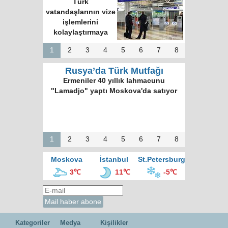
Türk
vatandaşlarının vize
işlemlerini
kolaylaştırmaya
hazırız
1
2
3
4
5
6
7
8
Rusya’da Türk Mutfağı
Ermeniler 40 yıllık lahmacunu
"Lamadjo" yaptı Moskova'da satıyor
1
2
3
4
5
6
7
8
Moskova
İstanbul
St.Petersburg
3℃
11℃
-5℃
Kategoriler
Medya
Kişilikler