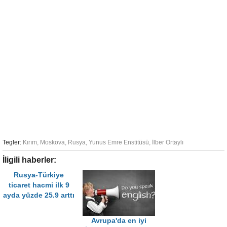
Tegler:
Kırım
,
Moskova
,
Rusya
,
Yunus Emre Enstitüsü
,
İlber Ortaylı
İligili haberler:
Rusya-Türkiye
ticaret hacmi ilk 9
ayda yüzde 25.9 arttı
Avrupa'da en iyi