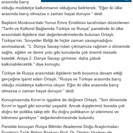
arasında barış
olduğu müddetçe kalkınmanın olduğunu belirterek, "Eğer iki ülke
arasında barış olmazsa o zaman hayat duruyor." dedi.
Başkent Moskova'daki Yunus Emre Enstitüsü tarafından düzenlenen
"Tarihi ve Kültürel Bağlamda Türkiye ve Rusya" panelinde iki ülke
arasındaki ilişkilere dair değerlendirmelerde bulunan Ortaylı,
Türkiye'nin, Sovyetler Birliği ile hiçbir zaman savaşmadığını
anımsatarak, "1. Dünya Savaşı'ndan çıkmamıza rağmen o dönemde
sağlık, eğitim ve demir yolu gibi konularda çok önemli mesafe
katettik. Araya 2. Dünya Savaşı girmese, daha çabuk
kalkınabilecektik." diye konuştu.
Türkiye ile Rusya arasındaki ilişkilerin tarih boyunca devam ettiği
gerçeğine işaret eden Ortaylı, "Rusya ve Türkiye arasında barış
olduğu müddetçe kalkınma oluyor. Eğer iki ülke arasında barış
olmazsa o zaman hayat duruyor." dedi.
Konuşmasında Kırım'ın işgaline de değinen Ortaylı, "Son dönemde
Kırım'ın işgali gibi sorunlar yaşadık. Ancak dışişlerimiz burada çok
doğru bir politika takip etti. Bu doğru politikanın iyi izlenmesi ve
bilinmesi gerekiyor." değerlendirmesinde bulundu.
Panelde konuşan Rusya Bilimler Akademisi Doğu Araştırmaları
Enstitüsü Tarih Bölüm Başkanı Prof. Dr. Dmitriy Vasilyev de