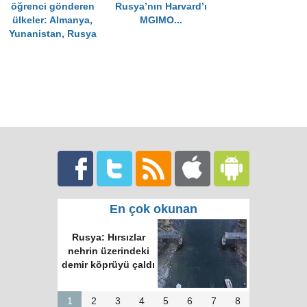
öğrenci gönderen
Rusya’nın Harvard’ı
ülkeler: Almanya,
MGIMO...
Yunanistan, Rusya
En çok okunan
Rusya: Hırsızlar
nehrin üzerindeki
demir köprüyü çaldı
1
2
3
4
5
6
7
8