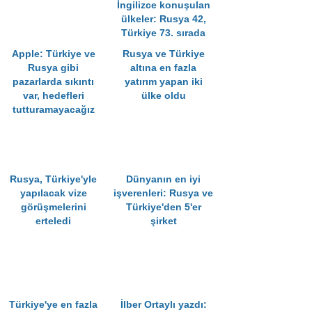
İngilizce konuşulan
ülkeler: Rusya 42,
Türkiye 73. sırada
Apple: Türkiye ve
Rusya ve Türkiye
Rusya gibi
altına en fazla
pazarlarda sıkıntı
yatırım yapan iki
var, hedefleri
ülke oldu
tutturamayacağız
Rusya, Türkiye'yle
Dünyanın en iyi
yapılacak vize
işverenleri: Rusya ve
görüşmelerini
Türkiye'den 5'er
erteledi
şirket
Türkiye'ye en fazla
İlber Ortaylı yazdı: