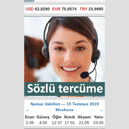
USD
62,8280
EUR
70,8574
TRY
10,9985
Namaz Vakitleri — 15 Temmuz 2019
←
Moskova
→
Ezan
Güneş
Öğle
İkindi
Akşam
Yatsı
2:05
4:05
12:37
17:02
21:05
23:05