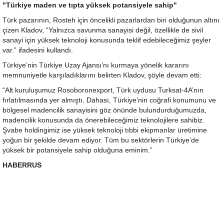
"Türkiye maden ve tıpta yüksek potansiyele sahip"
Türk pazarının, Rosteh için öncelikli pazarlardan biri olduğunun altını
çizen Kladov, “Yalnızca savunma sanayisi değil, özellikle de sivil
sanayi için yüksek teknoloji konusunda teklif edebileceğimiz şeyler
var.” ifadesini kullandı.
Türkiye’nin Türkiye Uzay Ajansı’nı kurmaya yönelik kararını
memnuniyetle karşıladıklarını belirten Kladov, şöyle devam etti:
“Alt kuruluşumuz Rosoboronexport, Türk uydusu Turksat-4A’nın
fırlatılmasında yer almıştı. Dahası, Türkiye’nin coğrafi konumunu ve
bölgesel madencilik sanayisini göz önünde bulundurduğumuzda,
madencilik konusunda da önerebileceğimiz teknolojilere sahibiz.
Şvabe holdingimiz ise yüksek teknoloji tıbbi ekipmanlar üretimine
yoğun bir şekilde devam ediyor. Tüm bu sektörlerin Türkiye’de
yüksek bir potansiyele sahip olduğuna eminim.”
HABERRUS