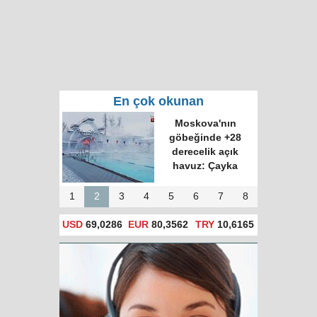
En çok okunan
Moskova'nın
göbeğinde +28
derecelik açık
havuz: Çayka
1
2
3
4
5
6
7
8
USD
69,0286
EUR
80,3562
TRY
10,6165