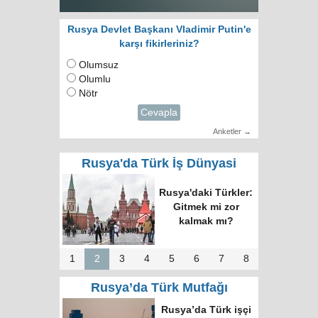
Rusya Devlet Başkanı Vladimir Putin'e
karşı fikirleriniz?
Olumsuz
Olumlu
Nötr
Cevapla
Anketler →
Rusya'da Türk İş Dünyasi
Rusya'daki Türkler:
Gitmek mi zor
kalmak mı?
1
2
3
4
5
6
7
8
Rusya’da Türk Mutfağı
Rusya’da Türk işçi