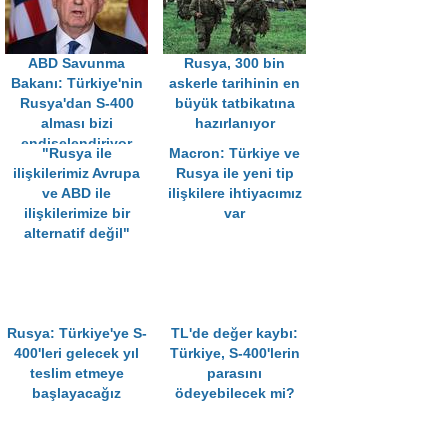
ABD Savunma
Rusya, 300 bin
Bakanı: Türkiye'nin
askerle tarihinin en
Rusya'dan S-400
büyük tatbikatına
alması bizi
hazırlanıyor
endişelendiriyor
"Rusya ile
Macron: Türkiye ve
ilişkilerimiz Avrupa
Rusya ile yeni tip
ve ABD ile
ilişkilere ihtiyacımız
ilişkilerimize bir
var
alternatif değil"
Rusya: Türkiye'ye S-
TL'de değer kaybı:
400'leri gelecek yıl
Türkiye, S-400'lerin
teslim etmeye
parasını
başlayacağız
ödeyebilecek mi?