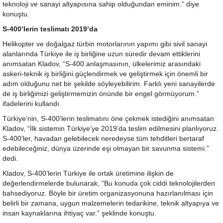
teknoloji ve sanayi altyapısına sahip olduğundan eminim.” diye
konuştu.
S-400’lerin teslimatı 2019’da
Helikopter ve doğalgaz türbin motorlarının yapımı gibi sivil sanayi
alanlarında Türkiye ile iş birliğine uzun süredir devam ettiklerini
anımsatan Kladov, “S-400 anlaşmasının, ülkelerimiz arasındaki
askeri-teknik iş birliğini güçlendirmek ve geliştirmek için önemli bir
adım olduğunu net bir şekilde söyleyebilirim. Farklı yeni sanayilerde
de iş birliğimizi geliştirmemizin önünde bir engel görmüyorum.”
ifadelerini kullandı.
Türkiye’nin, S-400’lerin teslimatını öne çekmek istediğini anımsatan
Kladov, “İlk sistemin Türkiye’ye 2019’da teslim edilmesini planlıyoruz.
S-400’ler, havadan gelebilecek neredeyse tüm tehditleri bertaraf
edebileceğiniz, dünya üzerinde eşi olmayan bir savunma sistemi.”
dedi.
Kladov, S-400’lerin Türkiye ile ortak üretimine ilişkin de
değerlendirmelerde bulunarak, “Bu konuda çok ciddi teknolojilerden
bahsediyoruz. Böyle bir üretim organizasyonuna hazırlanılması için
belirli bir zamana, uygun malzemelerin tedarikine, teknik altyapıya ve
insan kaynaklarına ihtiyaç var.” şeklinde konuştu.