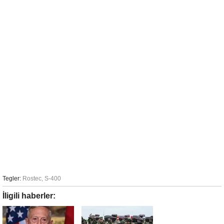
Tegler:
Rostec
,
S-400
İligili haberler: