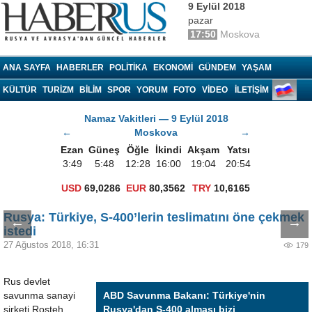
9 Eylül 2018
pazar
17:50
Moskova
Haberrus.com
ANA SAYFA
HABERLER
POLITIKA
EKONOMI
GÜNDEM
YAŞAM
KÜLTÜR
TURIZM
BILIM
SPOR
YORUM
FOTO
VIDEO
İLETİŞİM
Namaz Vakitleri — 9 Eylül 2018
←
Moskova
→
Ezan
Güneş
Öğle
İkindi
Akşam
Yatsı
3:49
5:48
12:28
16:00
19:04
20:54
USD
69,0286
EUR
80,3562
TRY
10,6165
Rusya: Türkiye, S-400’lerin teslimatını öne çekmek
←
→
istedi
27 Ağustos 2018, 16:31
179
Rus devlet
savunma sanayi
ABD Savunma Bakanı: Türkiye'nin
şirketi Rosteh
Rusya'dan S-400 alması bizi