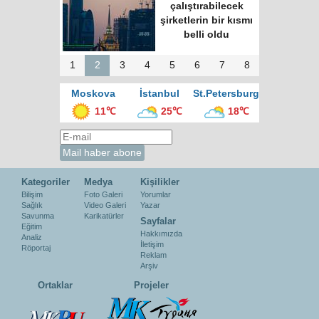
çalıştırabilecek
şirketlerin bir kısmı
belli oldu
1
2
3
4
5
6
7
8
Moskova
İstanbul
St.Petersburg
11℃
25℃
18℃
Kategoriler
Medya
Kişilikler
Bilişim
Foto Galeri
Yorumlar
Sağlık
Video Galeri
Yazar
Savunma
Karikatürler
Sayfalar
Eğitim
Hakkımızda
Analiz
İletişim
Röportaj
Reklam
Arşiv
Ortaklar
Projeler