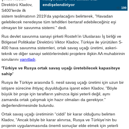
Direktörü Kladov,
endişelendiriyor
199
S400'lerde ilk
sistem teslimatının 2019'da yapılacağını belirterek, "Havadan
gelebilecek neredeyse tüm tehditleri bertaraf edebileceğiniz eşi
olmayan bir savunma sistemi." dedi.
Rus devlet savunma sanayi şirketi Rosteh'in Uluslarası İş birliği ve
Bölgesel Politikalar Direktörü Viktor Kladov, Türkiye ile yürütülen S-
400 hava savunma sistemleri, ortak savaş uçağı üretimi, askeri-
teknik ve diğer sanayi sektörlerindeki projelere ilişkin AA muhabirinin
sorularını
yanıtladı
.
'Türkiye ve Rusya ortak savaş uçağı üretebilecek kapasiteye
sahip'
Rusya ile Türkiye arasında 5. nesil savaş uçağı üretimi için uzun bir
istişare sürecine ihtiyaç duyulduğuna işaret eden Kladov, “Böyle
büyük bir proje için tarafların yalnızca ilgisi yeterli değil, aynı
zamanda ortak çalışmak için hazır olmaları da gerekiyor.”
değerlendirmesinde bulundu.
Ortak savaş uçağı üretiminin “ciddi” bir karar olduğunu belirten
Kladov, “Ancak böyle bir karar alınırsa, Rusya ve Türkiye'nin bu
projenin uygulanmasında önemli sonuçlar elde etmek için yeterli