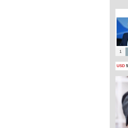
1
USD
5