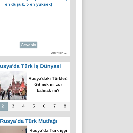
en düşük, 5 en yüksek)
Cevapla
Anketler →
usya'da Türk İş Dünyasi
Rusya'daki Türkler:
Gitmek mi zor
kalmak mı?
2
3
4
5
6
7
8
Rusya’da Türk Mutfağı
Rusya’da Türk işçi