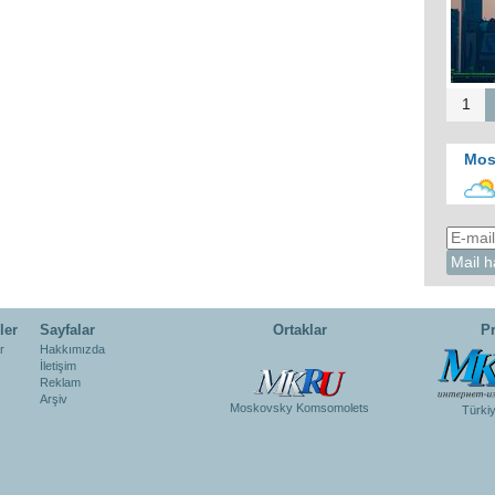
1
Mos
ler
Sayfalar
Ortaklar
Pr
r
Hakkımızda
İletişim
Reklam
Arşiv
Moskovsky Komsomolets
Türki