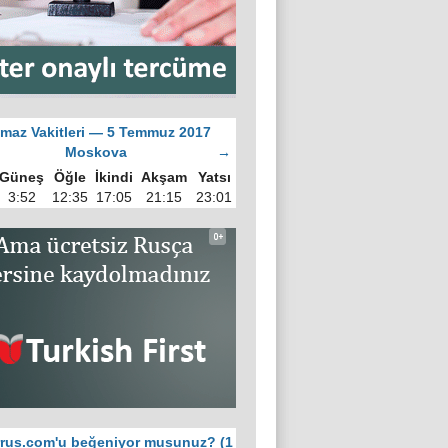
maz Vakitleri — 5 Temmuz 2017
Moskova
→
Güneş
Öğle
İkindi
Akşam
Yatsı
3:52
12:35
17:05
21:15
23:01
rus.com'u beğeniyor musunuz? (1