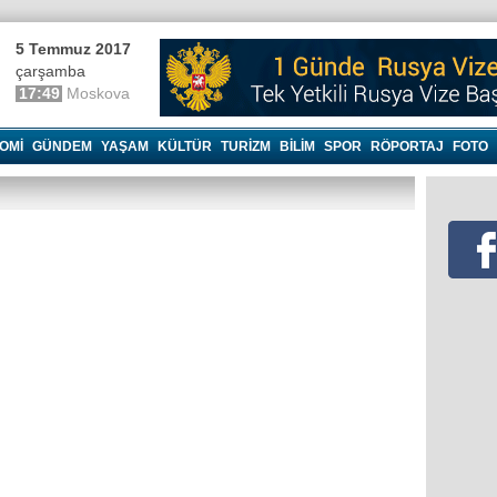
5 Temmuz 2017
çarşamba
17:49
Moskova
OMI
GÜNDEM
YAŞAM
KÜLTÜR
TURIZM
BILIM
SPOR
RÖPORTAJ
FOTO