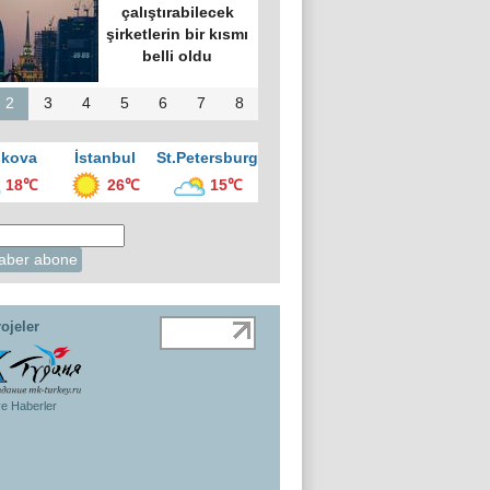
çalıştırabilecek
şirketlerin bir kısmı
belli oldu
2
3
4
5
6
7
8
kova
İstanbul
St.Petersburg
18℃
26℃
15℃
ojeler
ye Haberler