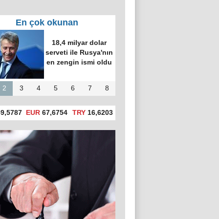
En çok okunan
18,4 milyar dolar
serveti ile Rusya'nın
en zengin ismi oldu
2
3
4
5
6
7
8
9,5787
EUR
67,6754
TRY
16,6203