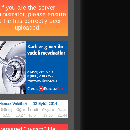
Namaz Vakitleri — 12 Eylül 2014
Güneş
Öğle
İkindi
Akşam
Yatsı
6:55
13:27
16:54
19:56
21:44