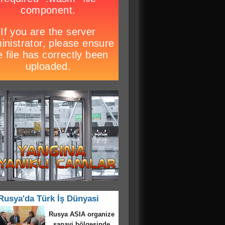
Rusya'da Türk İş Dünyasi
rk girişimci