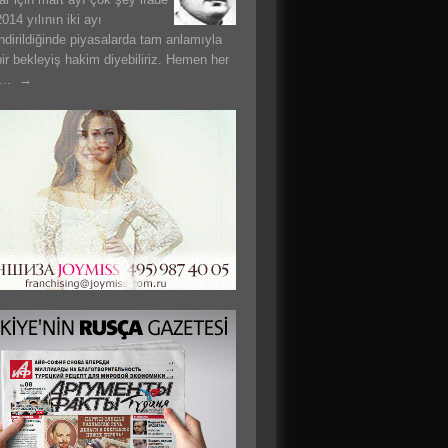
014 yılının iki ayı
ndirildiğinde piyasalarda tam anlamıyla
bir bekleyiş hakim diyebiliriz. Hemen her
 ... →