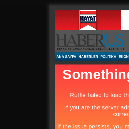
Haberrus.com
ANA SAYFA
HABERLER
POLITIKA
EKON