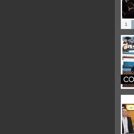
Rus
iş
1
Mos
Rest
özle