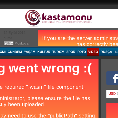
12 Eylül 2014
cuma
20:12
Moskova
OMI
GÜNDEM
YAŞAM
KÜLTÜR
TURIZM
SPOR
FOTO
VIDEO
RUSÇA
İ
USD
3