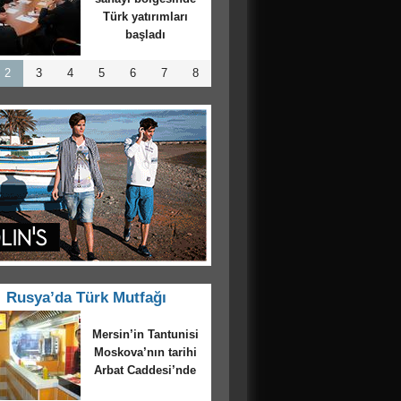
ya’da yüz bin
çiyi giydirdi
2
3
4
5
6
7
8
Rusya’da Türk Mutfağı
kova’da “Paşa
oran” memleket
mini giderecek