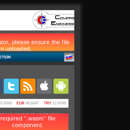
LETİŞİM
7,6545
EUR
48,6647
TRY
17,0769