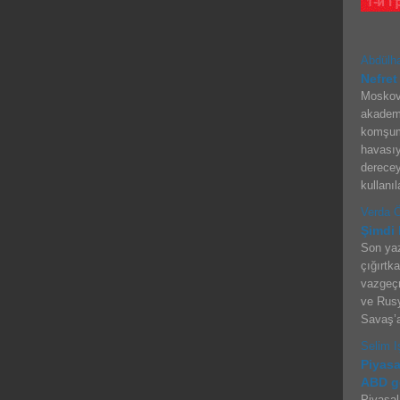
Abdülha
Nefret
Moskova
akademi
komşum
havasıy
derecey
kullanı
Verda 
Şimdi 
Son ya
çığırtk
vazgeç
ve Rusy
Savaş’a
Selim I
Piyasa
ABD ge
Piyasal