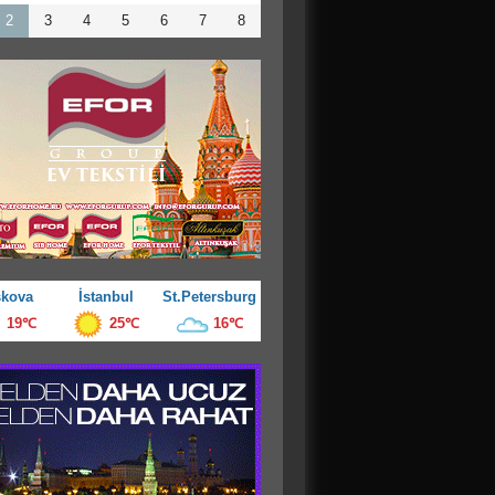
2
3
4
5
6
7
8
kova
İstanbul
St.Petersburg
19℃
25℃
16℃