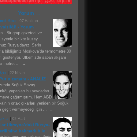
Yorum →
mit Bilici
|
07 Haziran
 vaizliği! - Yorum
 - Bir grup gazeteci ve
syenle birlikte kuzey
uz Rusya’dayız. Serin
la bildiğimiz Moskova’da termometre 30
i gösteriyor. Ülkemizde sabah akşam
lan nefret ... →
Özer
|
22 Nisan
Putin zamanı - ANALİZ
zımda Soğuk Savaş
anlığı yapanları bu sevdadan
meye çağırmıştım. Hem ABD
a’nın ortak çıkarları yeniden bir Soğuk
 geçit vermeyeceği için ... →
şıklar
|
02 Mart
lar Ukrayna’daki Rusya-
rilimine bakmadı bile
ar için mart ayı çok şey ifade