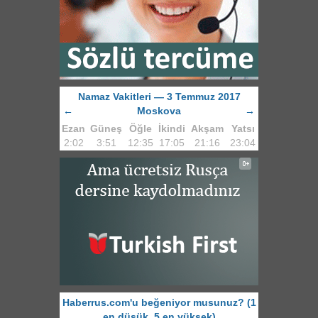
Namaz Vakitleri — 3 Temmuz 2017
←
Moskova
→
Ezan
Güneş
Öğle
İkindi
Akşam
Yatsı
2:02
3:51
12:35
17:05
21:16
23:04
Haberrus.com'u beğeniyor musunuz? (1
en düşük, 5 en yüksek)