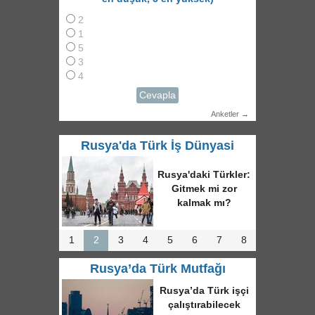
2
1
5
3
4
Cevapla
Anketler →
Rusya'da Türk İş Dünyasi
Rusya'daki Türkler:
Gitmek mi zor
kalmak mı?
1
2
3
4
5
6
7
8
Rusya’da Türk Mutfağı
Rusya’da Türk işçi
çalıştırabilecek