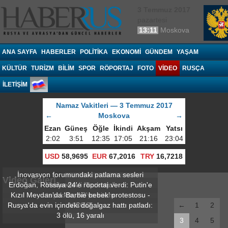
3 Temmuz 2017
pazartesi
13:11
Moskova
Haberrus.com
ANA SAYFA
HABERLER
POLITIKA
EKONOMI
GÜNDEM
YAŞAM
KÜLTÜR
TURIZM
BILIM
SPOR
RÖPORTAJ
FOTO
VIDEO
RUSÇA
İLETİŞİM
Namaz Vakitleri — 3 Temmuz 2017
←
Moskova
→
Ezan
Güneş
Öğle
İkindi
Akşam
Yatsı
2:02
3:51
12:35
17:05
21:16
23:04
USD
58,9695
EUR
67,2016
TRY
16,7218
İnovasyon forumundaki patlama sesleri
Video Galeri
Erdoğan, Rossiya 24'e röportaj verdi: Putin'e
Medvedev'i "korkuttu"
Kızıl Meydan’da ‘Barbie bebek’ protestosu -
teşekkür, AB'ye sitem
Rusya'da evin içindeki doğalgaz hattı patladı:
VIDEO
←
1
2
3 ölü, 16 yaralı
3
4
5