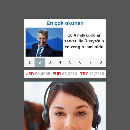
En çok okunan
18,4 milyar dolar
serveti ile Rusya'nın
en zengin ismi oldu
1
2
3
4
5
6
7
8
USD
58,9695
EUR
67,2016
TRY
16,7218