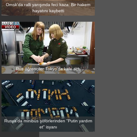
Omsk'da ralli yarışında feci kaza: Bir hakem
hayatını kaybetti
Rus öğrenciler Tokyo'da kafe açtı
Rusya'da minibüs şöförlerinden "Putin yardım
et" isyanı