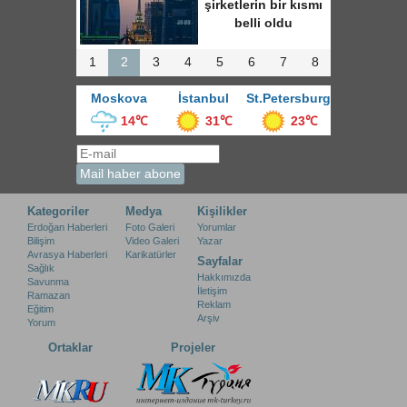
şirketlerin bir kısmı
belli oldu
1
2
3
4
5
6
7
8
Moskova
İstanbul
St.Petersburg
14℃
31℃
23℃
Kategoriler
Medya
Kişilikler
Erdoğan Haberleri
Foto Galeri
Yorumlar
Bilişim
Video Galeri
Yazar
Avrasya Haberleri
Karikatürler
Sayfalar
Sağlık
Hakkımızda
Savunma
İletişim
Ramazan
Reklam
Eğitim
Arşiv
Yorum
Ortaklar
Projeler