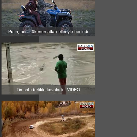
Putin, nesli tükenen atları elleriyle besledi
Timsahı terlikle kovaladı - VIDEO