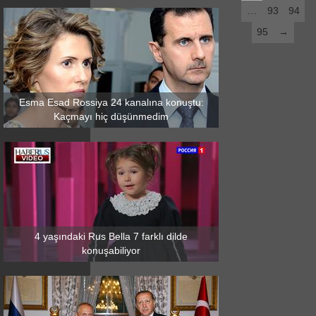
…
93
94
95
→
Esma Esad Rossiya 24 kanalına konuştu:
Kaçmayı hiç düşünmedim
4 yaşındaki Rus Bella 7 farklı dilde
konuşabiliyor