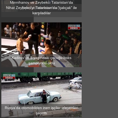
Minnihanov ve Zeybekci Tataristan'da
Nihat Zeybekci'yi Tataristan'da "çakçak" ile
Şişecam fabrikasını açtı
karşıladılar
Kadirov'un 8 yaşındaki çocuğu boks
şampiyonu oldu
Rusya'da otomobilden inen işçiler izleyenleri
şaşırttı