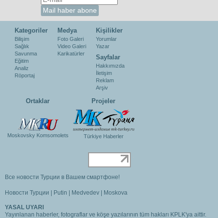
Kategoriler
Medya
Kişilikler
Bilişim
Foto Galeri
Yorumlar
Sağlık
Video Galeri
Yazar
Savunma
Karikatürler
Sayfalar
Eğitim
Hakkımızda
Analiz
İletişim
Röportaj
Reklam
Arşiv
Ortaklar
Projeler
Moskovsky Komsomolets
Türkiye Haberler
Все новости Турции в Вашем смартфоне!
Новости Турции
|
Putin
|
Medvedev
|
Moskova
YASAL UYARI
Yayınlanan haberler, fotograflar ve köşe yazılarının tüm hakları KPLK'ya aittir.