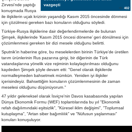
Zirvesi’nde yaptığı
vazgeçti
402
konuşmada Rusya
ile ilişkilerin uçak krizinin yaşandığı Kasım 2015 öncesinde dönmesi
için çözülmesi gereken bazı konuların olduğunu söyledi.
Türkiye-Rusya ilişkilerine dair değerlendirmelerde de bulunan
Şimşek, ilişkilerinde ‘Kasım 2015 öncesi döneme’ geri dönülmesi için
çözümlenmesi gereken bir dizi mesele olduğunu belirtti.
Sputnik'in haberine göre, bu meselelerden birinin Türkiye’de üretilen
tarım ürünlerinin Rus pazarına girişi, bir diğerinin de Türk
vatandaşlarına yönelik vize rejiminin kolaylaştırılması olduğunu
kaydeden Şimşek şöyle devam etti: "Genel olarak ilişkilerde
normalleşmeden bahsetmek mümkün. Yeniden iyi ilişkiler
içerisindeyiz. Bahsettiğim konuların çözümlenmesinin de zaman
meselesi olduğunu düşünüyorum."
47 yıldır geleneksel olarak İsviçre'nin Davos kasabasında yapılan
Dünya Ekonomik Formu (WEF) toplantılarında bu yıl "Ekonomik
refah dağılımındaki eşitsizlik", "Küresel iklim değişimi", "Toplumsal
kutuplaşma", "Artan siber bağımlılık" ve "Nüfusun yaşlanması"
konuları konuşuluyor.