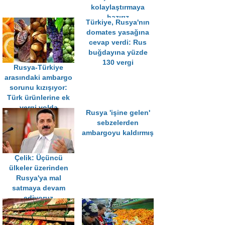
kolaylaştırmaya
hazırız
Türkiye, Rusya'nın
domates yasağına
cevap verdi: Rus
buğdayına yüzde
130 vergi
Rusya-Türkiye
arasındaki ambargo
sorunu kızışıyor:
Türk ürünlerine ek
vergi yolda
Rusya 'işine gelen'
sebzelerden
ambargoyu kaldırmış
Çelik: Üçüncü
ülkeler üzerinden
Rusya'ya mal
satmaya devam
ediyoruz