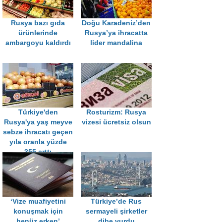
Rusya bazı gıda
Doğu Karadeniz’den
ürünlerinde
Rusya’ya ihracatta
ambargoyu kaldırdı
lider mandalina
Türkiye'den
Rosturizm: Rusya
Rusya'ya yaş meyve
vizesi ücretsiz olsun
sebze ihracatı geçen
yıla oranla yüzde
355 arttı
‘Vize muafiyetini
Türkiye’de Rus
konuşmak için
sermayeli şirketler
henüz erken’
dibe vurdu