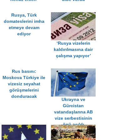
Rusya, Türk
domateslerini imha
etmeye devam
ediyor
‘Rusya vizelerin
kaldırılmasına dair
çalışma yapıyor’
Rus basını:
Moskova Türkiye ile
vizesiz seyahat
görüşmelerini
donduracak
Ukrayna ve
Gürcistan
vatandaşlarına AB
vize serbestisinin
önü açıldı