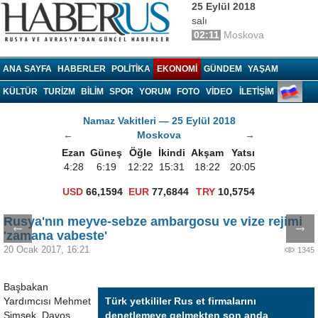
25 Eylül 2018
salı
02:11
Moskova
Haberrus.com
ANA SAYFA
HABERLER
POLITIKA
EKONOMI
GÜNDEM
YAŞAM
KÜLTÜR
TURIZM
BILIM
SPOR
YORUM
FOTO
VIDEO
İLETİŞİM
Namaz Vakitleri — 25 Eylül 2018
←
Moskova
→
Ezan
Güneş
Öğle
İkindi
Akşam
Yatsı
4:28
6:19
12:22
15:31
18:22
20:05
USD
66,1594
EUR
77,6844
TRY
10,5754
Rusya'nın meyve-sebze ambargosu ve vize rejimi
←
→
'zamana vabeste'
20 Ocak 2017, 16:21
1345
Başbakan
Yardımcısı Mehmet
Türk yetkililer Rus et firmalarını
Şimşek, Davos
denetlemeye gelmekten son anda