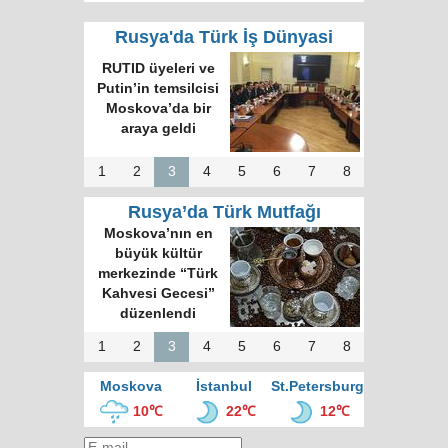
Rusya'da Türk İş Dünyasi
RUTID üyeleri ve
Putin’in temsilcisi
Moskova’da bir
araya geldi
1
2
3
4
5
6
7
8
Rusya’da Türk Mutfağı
Moskova’nın en
büyük kültür
merkezinde “Türk
Kahvesi Gecesi”
düzenlendi
1
2
3
4
5
6
7
8
Moskova
İstanbul
St.Petersburg
10℃
22℃
12℃