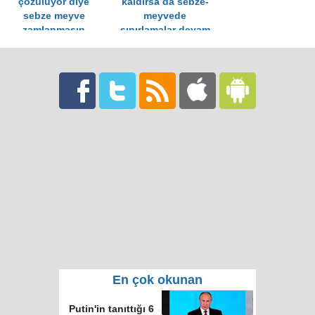
çözülüyor diye
kaldırsa da sebze-
sebze meyve
meyvede
zamlanmasın
sınırlamalar devam
edecek
En çok okunan
Putin'in tanıttığı 6