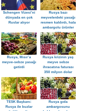
Schengen Vizesi’ni
Rusya bazı
dünyada en çok
meyvelerdeki yasağı
Ruslar alıyor
resmen kaldırdı, hala
ambargolu ürünler
var
Rusya, Mısır’a
Rusya krizinin yaş
meyve-sebze yasağı
meyve sebze
getirdi
ihracatına faturası
350 milyon dolar
TESK Başkanı:
Rusya gıda
Rusya ile buzlar
ambargosunu