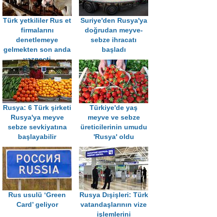
Türk yetkililer Rus et
Suriye'den Rusya'ya
firmalarını
doğrudan meyve-
denetlemeye
sebze ihracatı
gelmekten son anda
başladı
vazgeçti
Rusya: 6 Türk şirketi
Türkiye'de yaş
Rusya'ya meyve
meyve ve sebze
sebze sevkiyatına
üreticilerinin umudu
başlayabilir
'Rusya' oldu
Rus usulü ‘Green
Rusya Dışişleri: Türk
Card’ geliyor
vatandaşlarının vize
işlemlerini