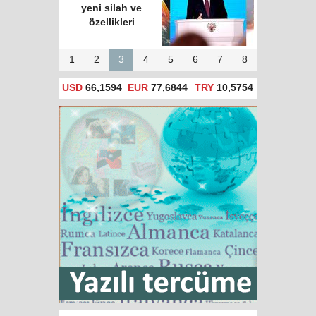
yeni silah ve
özellikleri
1
2
3
4
5
6
7
8
USD
66,1594
EUR
77,6844
TRY
10,5754