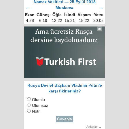
Namaz Vakitleri — 25 Eylül 2018
←
Moskova
→
Ezan
Güneş
Öğle
İkindi
Akşam
Yatsı
4:28
6:19
12:22
15:31
18:22
20:05
Rusya Devlet Başkanı Vladimir Putin'e
karşı fikirleriniz?
Olumlu
Olumsuz
Nötr
Cevapla
Anketler →