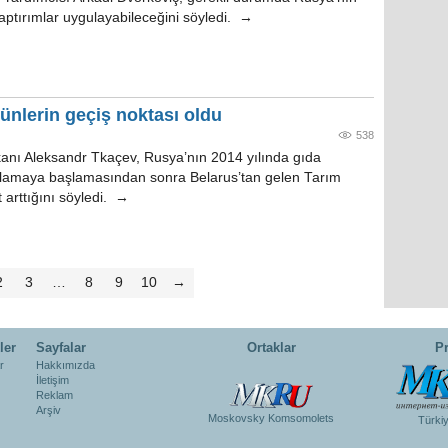
aptırımlar uygulayabileceğini söyledi. →
ünlerin geçiş noktası oldu
538
nı Aleksandr Tkaçev, Rusya’nın 2014 yılında gıda
amaya başlamasından sonra Belarus’tan gelen Tarım
t arttığını söyledi. →
2
3
…
8
9
10
→
ler
Sayfalar
Ortaklar
Pr
r
Hakkımızda
İletişim
Reklam
Arşiv
Moskovsky Komsomolets
Türki