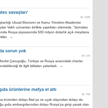
tes savaşları'
1595
şkanlığı Ulusal Ekonomi ve Kamu Yönetimi Akademisi
dar Vakfı uzmanları birlikte yaptıkları izlemede, "domates
sında Rusya piyasasında 500 milyon dolarlık açık meydana
ettiler. →
da sorun yok
270
 Mevlüt Çavuşoğlu, Türkiye ve Rusya arasındaki charter
rulabileceği ile ilgili iddiaları yalanladı. →
da ürünlerine mafya el attı
700
a krizinden dolayı Batı’ya ve uçak olayından dolayı da
ğu gıda ambargolarından dolayı Rusya’ya girişi yasak olan