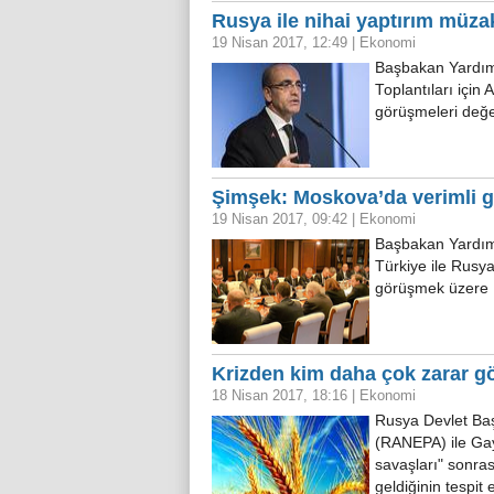
Rusya ile nihai yaptırım müza
19 Nisan 2017, 12:49
|
Ekonomi
Başbakan Yardı
Toplantıları içi
görüşmeleri değe
Şimşek: Moskova’da verimli g
19 Nisan 2017, 09:42
|
Ekonomi
Başbakan Yardım
Türkiye ile Rusya
görüşmek üzere 
Krizden kim daha çok zarar g
18 Nisan 2017, 18:16
|
Ekonomi
Rusya Devlet Ba
(RANEPA) ile Gay
savaşları" sonra
geldiğinin tespit 