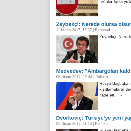
ürünler farklı yo
Zeybekçi: Nerede olursa olsu
11 Nisan 2017, 13:37
|
Ekonomi
Zeybekçi: Nered
Medvedev: "Ambargoları kald
08 Nisan 2017, 12:44
|
Politika
Rusya Başbakanı 
kısıtlamaların de
ifade etti. →
Dvorkoviç: Türkiye’ye yeni yap
03 Nisan 2017, 11:18
|
Politika
Rusya Başbakan Y