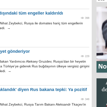
şındaki tüm engeller kaldırıldı
398
ihat Zeybekci, Rusya ile domates hariç tüm engellerin
yledi. →
eyet gönderiyor
229
akan Yardımcısı Aleksey Gruzdev, Rusya’dan bir heyetin
 Türkiye’ye giderek Rus buğdayının ülkeye vergisiz girişini
ledi. →
klandık' diyen Rus bakana tepki: Ya pozitif
348
Nihat Zeybekci, Rusya Tarım Bakanı Aleksandr Tkaçev’in