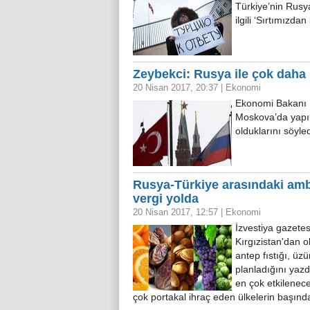
Türkiye’nin Rusya
ilgili ‘Sırtımızda
Zeybekci: Rusya ile çok daha 
20 Nisan 2017, 20:37
|
Ekonomi
Ekonomi Bakanı N
Moskova’da yapıl
olduklarını söyl
Rusya-Türkiye arasındaki amb
vergi yolda
20 Nisan 2017, 12:57
|
Ekonomi
İzvestiya gazete
Kırgızistan'dan o
antep fıstığı, üzü
planladığını yaz
en çok etkilenec
çok portakal ihraç eden ülkelerin başınd