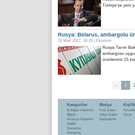
Türkiye’ye yeni y
Rusya: Belarus, ambargolu ür
31 Mart 2017, 16:20
|
Ekonomi
Rusya Tarım Baka
ambargosu uygul
ürünlerinin 15 ka
←
1
Kategoriler
Medya
Kişilik
Erdoğan Haberleri
Foto Galeri
Yorumla
Bilişim
Video Galeri
Yazar
Avrasya Haberleri
Karikatürler
Sağlık
Savunma
Ramazan