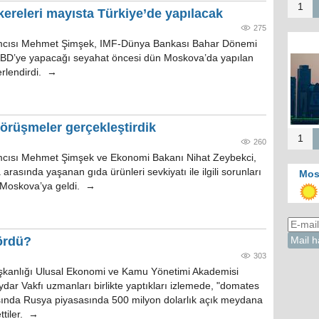
1
kereleri mayısta Türkiye’de yapılacak
275
mcısı Mehmet Şimşek, IMF-Dünya Bankası Bahar Dönemi
n ABD’ye yapacağı seyahat öncesi dün Moskova’da yapılan
rlendirdi. →
örüşmeler gerçekleştirdik
1
260
cısı Mehmet Şimşek ve Ekonomi Bakanı Nihat Zeybekci,
 arasında yaşanan gıda ürünleri sevkiyatı ile ilgili sorunları
Mos
Moskova’ya geldi. →
ördü?
303
şkanlığı Ulusal Ekonomi ve Kamu Yönetimi Akademisi
dar Vakfı uzmanları birlikte yaptıkları izlemede, "domates
sında Rusya piyasasında 500 milyon dolarlık açık meydana
ettiler. →