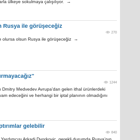
llarla ülkeye sokulmaya çalışılıyor. →
n Rusya ile görüşeceğiz
270
e olursa olsun Rusya ile görüşeceğiz →
ırmayacağız"
1244
Dmitry Medvedev Avrupa'dan gelen ithal ürünlerdeki
vam edeceğini ve herhangi bir iptal planının olmadığını
tırımlar gelebilir
840
ardımcısı Arkadi Dvorkoviç, gerekli durumda Rusya’nın