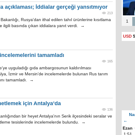
 açıklaması; İddialar gerçeği yansıtmıyor
213
akanlığı, Rusya'dan ithal edilen tahıl ürünlerine kısıtlama
1
e ilgili basında çıkan iddialara yanıt verdi. →
USD
5
 incelemelerini tamamladı
165
e’ye uyguladığı gıda ambargosunun kaldırılması
ya, İzmir ve Mersin’de incelemelerde bulunan Rus tarım
rını tamamladı. →
netlemek için Antalya’da
136
Na
lığından bir heyet Antalya'nın Serik ilçesindeki seralar ve
←
etleme tesislerinde incelemelerde bulundu. →
Ezan
1:51