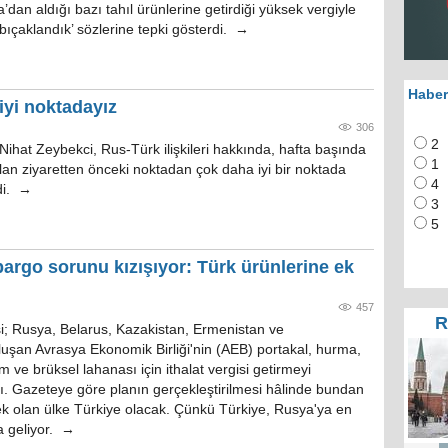
’dan aldığı bazı tahıl ürünlerine getirdiği yüksek vergiyle
n bıçaklandık’ sözlerine tepki gösterdi. →
Haber
iyi noktadayız
306
2
ihat Zeybekci, Rus-Türk ilişkileri hakkında, hafta başında
1
an ziyaretten önceki noktadan çok daha iyi bir noktada
4
edi. →
3
5
argo sorunu kızışıyor: Türk ürünlerine ek
457
R
si; Rusya, Belarus, Kazakistan, Ermenistan ve
luşan Avrasya Ekonomik Birliği'nin (AEB) portakal, hurma,
m ve brüksel lahanası için ithalat vergisi getirmeyi
dı. Gazeteye göre planın gerçekleştirilmesi hâlinde bundan
ek olan ülke Türkiye olacak. Çünkü Türkiye, Rusya'ya en
a geliyor. →