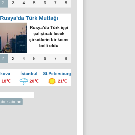
2
3
4
5
6
7
8
Rusya’da Türk Mutfağı
Rusya’da Türk işçi
çalıştırabilecek
şirketlerin bir kısmı
belli oldu
2
3
4
5
6
7
8
kova
İstanbul
St.Petersburg
18℃
20℃
21℃