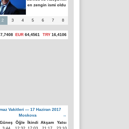
en zengin ismi oldu
2
3
4
5
6
7
8
7,7408
EUR
64,4561
TRY
16,4106
maz Vakitleri — 17 Haziran 2017
Moskova
→
Güneş
Öğle
İkindi
Akşam
Yatsı
3:44
12:32
17:03
21:17
23:10