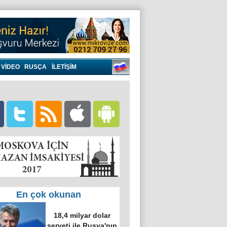
VIDEO
RUSÇA
İLETİŞİM
En çok okunan
18,4 milyar dolar
serveti ile Rusya'nın