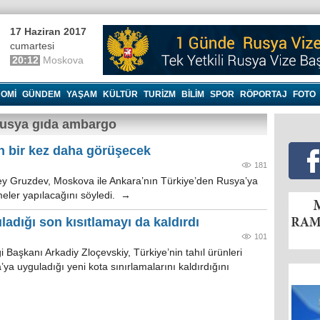
17 Haziran 2017
cumartesi
20:12
Moskova
OMI
GÜNDEM
YAŞAM
KÜLTÜR
TURIZM
BILIM
SPOR
RÖPORTAJ
FOTO
Rusya gıda ambargo
n bir kez daha görüşecek
181
y Gruzdev, Moskova ile Ankara’nın Türkiye’den Rusya’ya
eler yapılacağını söyledi. →
adığı son kısıtlamayı da kaldırdı
101
ği Başkanı Arkadiy Zloçevskiy, Türkiye’nin tahıl ürünleri
’ya uyguladığı yeni kota sınırlamalarını kaldırdığını