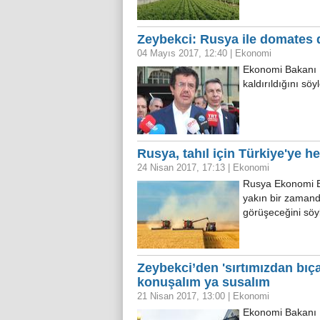
Zeybekci: Rusya ile domates dı
04 Mayıs 2017, 12:40
|
Ekonomi
Ekonomi Bakanı N
kaldırıldığını sö
Rusya, tahıl için Türkiye'ye h
24 Nisan 2017, 17:13
|
Ekonomi
Rusya Ekonomi B
yakın bir zamanda
görüşeceğini söy
Zeybekci’den 'sırtımızdan bıça
konuşalım ya susalım
21 Nisan 2017, 13:00
|
Ekonomi
Ekonomi Bakanı 