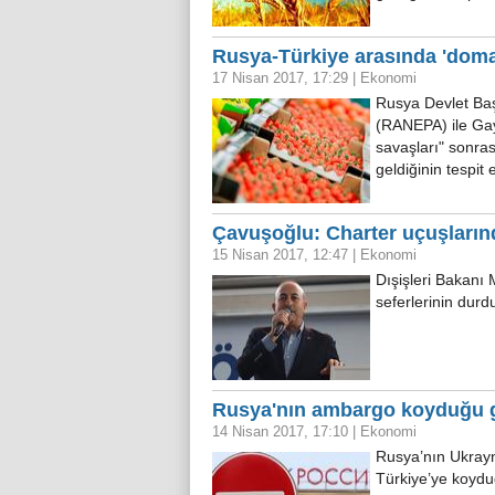
Rusya-Türkiye arasında 'doma
17 Nisan 2017, 17:29
|
Ekonomi
Rusya Devlet Ba
(RANEPA) ile Gay
savaşları" sonra
geldiğinin tespit 
Çavuşoğlu: Charter uçuşların
15 Nisan 2017, 12:47
|
Ekonomi
Dışişleri Bakanı
seferlerinin durdu
Rusya'nın ambargo koyduğu gı
14 Nisan 2017, 17:10
|
Ekonomi
Rusya’nın Ukrayn
Türkiye’ye koydu