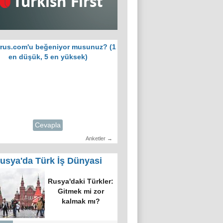
rus.com'u beğeniyor musunuz? (1
en düşük, 5 en yüksek)
Cevapla
Anketler →
usya'da Türk İş Dünyasi
Rusya'daki Türkler:
Gitmek mi zor
kalmak mı?