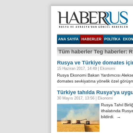
Haberrus.com
ANA SAYFA
HABERLER
POLITIKA
EKON
Tüm haberler Teg haberler: 
Rusya ve Türkiye domates içi
15 Haziran 2017, 14:49
|
Ekonomi
Rusya Ekonomi Bakan Yardımcısı Alekse
domates sevkiyatına yönelik özel görüşm
Türkiye tahılda Rusya’ya uygul
30 Mayıs 2017, 13:56
|
Ekonomi
Rusya Tahıl Birli
ithalatında Rusya
bildirdi. →