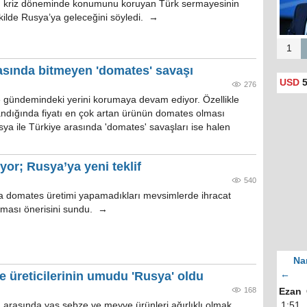
, kriz döneminde konumunu koruyan Türk sermayesinin
kilde Rusya’ya geleceğini söyledi. →
1
asında bitmeyen 'domates' savaşı
USD
5
276
e gündemindeki yerini korumaya devam ediyor. Özellikle
landığında fiyatı en çok artan ürünün domates olması
sya ile Türkiye arasında 'domates' savaşları ise halen
or; Rusya’ya yeni teklif
540
a domates üretimi yapamadıkları mevsimlerde ihracat
ılması önerisini sundu. →
Na
 üreticilerinin umudu 'Rusya' oldu
←
168
Ezan
a arasında yaş sebze ve meyve ürünleri ağırlıklı olmak
1:51