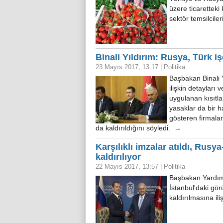
üzere ticaretteki
sektör temsilcile
Binali Yıldırım: Rusya, Türk iş
23 Mayıs 2017, 13:17
|
Politika
Başbakan Binali 
ilişkin detayları
uygulanan kısıtla
yasaklar da bir h
gösteren firmalar
da kaldırıldığını söyledi. →
Karşılıklı imzalar atıldı, Rusy
kaldırılıyor
22 Mayıs 2017, 13:57
|
Politika
Başbakan Yardım
İstanbul'daki gör
kaldırılmasına ili