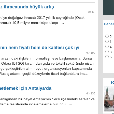
z ihracatında büyük artış
65
e'ye doğalgaz ihracatı 2017 yılı ilk çeyreğinde (Ocak-
artarak 10,5 milyar metreküpe ulaştı. →
Haber
2
1
nin hem fiyatı hem de kalitesi çok iyi
4
3
190
5
 arasındaki ilişkilerin normalleşmeye başlamasıyla, Bursa
i Odası (BTSO) tarafından gıda ve tekstil sektöründe nisan
gerçekleştirilen alım heyeti organizasyonları kapsamında
us iş adamı, çeşitli düzeylerde ticari bağlantılara imza
R
netlemek için Antalya’da
136
lığından bir heyet Antalya'nın Serik ilçesindeki seralar ve
etleme tesislerinde incelemelerde bulundu. →