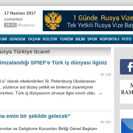
17 Haziran 2017
cumartesi
19:01
Moskova
OMI
GÜNDEM
YAŞAM
KÜLTÜR
TURIZM
BILIM
SPOR
RÖPORTAJ
FOTO
usya Türkiye ticaret
imzalandığı SPIEF'e Türk iş dünyası ilgisiz
228
u" olarak nitelendirilen St. Petersburg Uluslararası
üzlerce üst düzey yetkili ve binlerce ziyaretçinin
ererken, Türk iş dünyasının zirveye ilgisi sınırlı oldu. →
a emin bir şekilde gelecek”
254
rımlar ve Geliştirme Kurumları Birliği Genel Başkanı