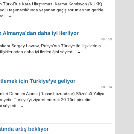
an Türk-Rus Kara Ulaştırması Karma Komisyon (KUKK)
rayolu taşımacılığında yaşanan geçiş sorunlarının geride
ledi. →
iz Almanya’dan daha iyi ilerliyor
359
akanı Sergey Lavrov, Rusya’nın Türkiye ile ilişkilerinin
lişkilerinden daha iyi ilerlediğini söyledi. →
tlemek için Türkiye’ye geliyor
334
leri Denetim Ajansı (Rosselhoznadzor) Sözcüsü Yuliya
eyetin Türkiye’yi ziyaret ederek 20 Türk şirketini
ni söyledi. →
tında artış bekliyor