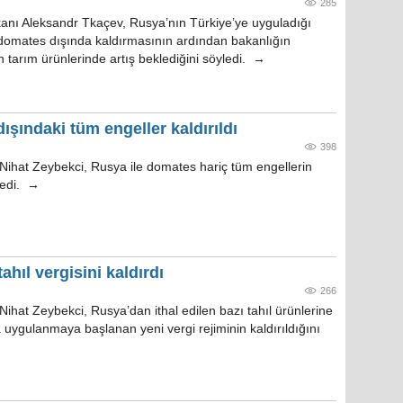
285
nı Aleksandr Tkaçev, Rusya’nın Türkiye’ye uyguladığı
 domates dışında kaldırmasının ardından bakanlığın
 tarım ürünlerinde artış beklediğini söyledi. →
şındaki tüm engeller kaldırıldı
398
ihat Zeybekci, Rusya ile domates hariç tüm engellerin
yledi. →
ahıl vergisini kaldırdı
266
ihat Zeybekci, Rusya’dan ithal edilen bazı tahıl ürünlerine
 uygulanmaya başlanan yeni vergi rejiminin kaldırıldığını