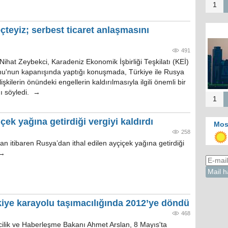
1
çteyiz; serbest ticaret anlaşmasını
491
ihat Zeybekci, Karadeniz Ekonomik İşbirliği Teşkilatı (KEİ)
u'nun kapanışında yaptığı konuşmada, Türkiye ile Rusya
ilişkilerin önündeki engellerin kaldırılmasıyla ilgili önemli bir
ı söyledi. →
1
ek yağına getirdiği vergiyi kaldırdı
Mos
258
an itibaren Rusya’dan ithal edilen ayçiçek yağına getirdiği
 →
kiye karayolu taşımacılığında 2012’ye döndü
468
cilik ve Haberleşme Bakanı Ahmet Arslan, 8 Mayıs'ta