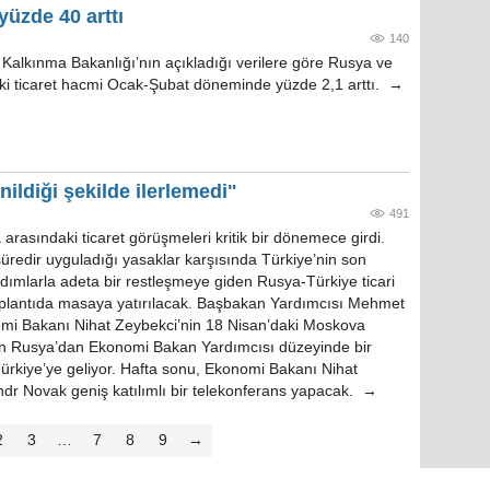
yüzde 40 arttı
140
alkınma Bakanlığı’nın açıkladığı verilere göre Rusya ve
ki ticaret hacmi Ocak-Şubat döneminde yüzde 2,1 arttı. →
nildiği şekilde ilerlemedi"
491
 arasındaki ticaret görüşmeleri kritik bir dönemece girdi.
üredir uyguladığı yasaklar karşısında Türkiye’nin son
dımlarla adeta bir restleşmeye giden Rusya-Türkiye ticari
zi toplantıda masaya yatırılacak. Başbakan Yardımcısı Mehmet
mi Bakanı Nihat Zeybekci’nin 18 Nisan’daki Moskova
gün Rusya’dan Ekonomi Bakan Yardımcısı düzeyinde bir
ürkiye’ye geliyor. Hafta sonu, Ekonomi Bakanı Nihat
ndr Novak geniş katılımlı bir telekonferans yapacak. →
2
3
…
7
8
9
→