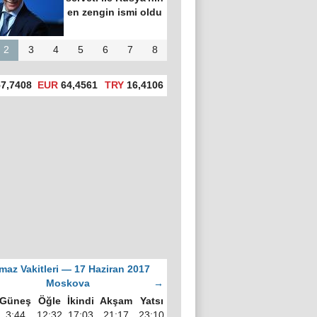
en zengin ismi oldu
2
3
4
5
6
7
8
7,7408
EUR
64,4561
TRY
16,4106
maz Vakitleri — 17 Haziran 2017
Moskova
→
Güneş
Öğle
İkindi
Akşam
Yatsı
3:44
12:32
17:03
21:17
23:10