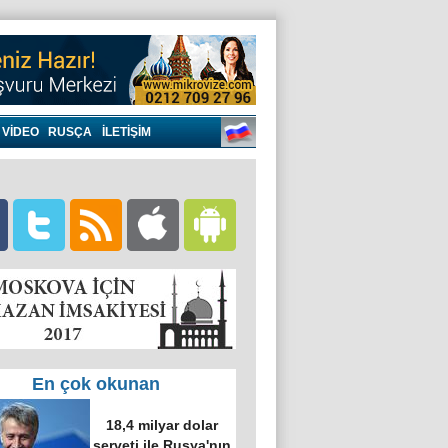
VIDEO
RUSÇA
İLETİŞİM
En çok okunan
18,4 milyar dolar
serveti ile Rusya'nın