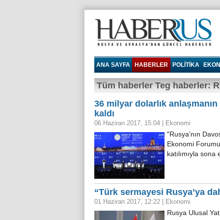
Haberrus.com
ANA SAYFA
HABERLER
POLITIKA
EKON
Tüm haberler Teg haberler: R
36 milyar dolarlık anlaşmanın 
kaldı
06 Haziran 2017, 15:04
|
Ekonomi
"Rusya’nın Davos'
Ekonomi Forumu, y
katılımıyla sona 
“Türk sermayesi Rusya’ya dah
01 Haziran 2017, 12:22
|
Ekonomi
Rusya Ulusal Yatı