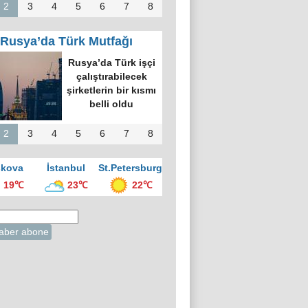
2
3
4
5
6
7
8
Rusya’da Türk Mutfağı
Rusya’da Türk işçi
çalıştırabilecek
şirketlerin bir kısmı
belli oldu
2
3
4
5
6
7
8
kova
İstanbul
St.Petersburg
19℃
23℃
22℃