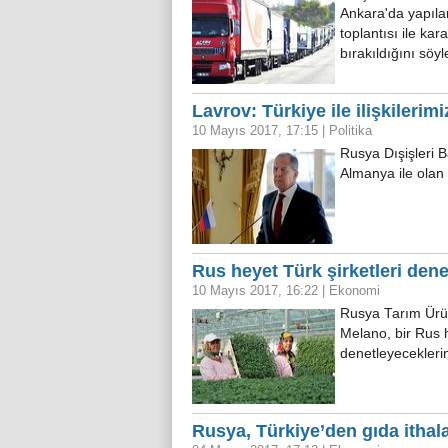
Ankara'da yapıl
toplantısı ile ka
bırakıldığını söy
Lavrov: Türkiye ile ilişkilerim
10 Mayıs 2017, 17:15
|
Politika
Rusya Dışişleri B
Almanya ile olan i
Rus heyet Türk şirketleri dene
10 Mayıs 2017, 16:22
|
Ekonomi
Rusya Tarım Ürün
Melano, bir Rus h
denetleyecekleri
Rusya, Türkiye’den gıda ithala