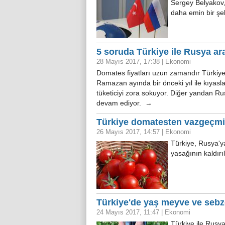
Sergey Belyakov
daha emin bir şe
5 soruda Türkiye ile Rusya ar
28 Mayıs 2017, 17:38
|
Ekonomi
Domates fiyatları uzun zamandır Türkiy
Ramazan ayında bir önceki yıl ile kıyas
tüketiciyi zora sokuyor. Diğer yandan Ru
devam ediyor. →
Türkiye domatesten vazgeçmiy
26 Mayıs 2017, 14:57
|
Ekonomi
Türkiye, Rusya'y
yasağının kaldır
Türkiye'de yaş meyve ve sebze
24 Mayıs 2017, 11:47
|
Ekonomi
Türkiye ile Rusy