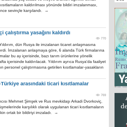
 kısıtlamaların kaldırılması yönünde bildiri imzalanması,
rince sevinçle karşılandı. →
çi çalıştırma yasağını kaldırdı
770
Yıldırım, dün Rusya ile imzalanan ticaret anlaşmasına
 verdi. İmzalanan anlaşmaya göre, 6 alanda Türk firmalarına
malar bu ay içerisinde, bazı tarım ürünlerine yönelik
afta içerisinde kaldırılacak. Yıldırım ayrıca Rusya'da faaliyet
ın personel çalıştırmasına getirilen kısıtlamalar-yasakların
a-Türkiye arasındaki ticari kısıtlamalar
769
cısı Mehmet Şimşek ve Rus mevkidaşı Arkadi Dvorkoviç,
üşmelerinde karşılıklı olarak uygulanan ticari kısıtlamaların
şkin ortak bir bildiriyi imzaladı. →