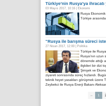
Türkiye’nin Rusya’ya ihracatı 
03 Mayıs 2017, 10:16
|
Ekonomi
Rusya Ekonomik K
Türkiye arasında
"Rusya ile barışma süreci iste
27 Nisan 2017, 12:00
|
Politika
Türkiye ile Rusya
Rusya’nın uzun s
dönemde attığı a
ilişkileri bir di
Şimşek ve Ekono
ziyareti sonrasında süreç hızlandı. Bu
teknik heyet yasakları görüşmek üzere T
Zeybekci ile Rusya Enerji Bakanı Aleksa
←
1