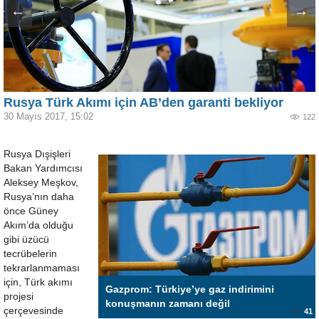
←
→
Rusya Türk Akımı için AB’den garanti bekliyor
30 Mayıs 2017, 15:02
122
Rusya Dışişleri
Bakan Yardımcısı
Aleksey Meşkov,
Rusya’nın daha
önce Güney
Akım’da olduğu
gibi üzücü
tecrübelerin
tekrarlanmaması
için, Türk akımı
Gazprom: Türkiye’ye gaz indirimini
projesi
konuşmanın zamanı değil
çerçevesinde
41