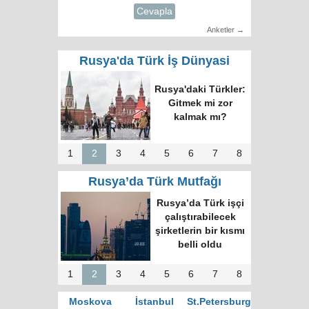
Cevapla
Anketler →
Rusya'da Türk İş Dünyasi
Rusya'daki Türkler:
Gitmek mi zor
kalmak mı?
1
2
3
4
5
6
7
8
Rusya’da Türk Mutfağı
Rusya’da Türk işçi
çalıştırabilecek
şirketlerin bir kısmı
belli oldu
1
2
3
4
5
6
7
8
Moskova
İstanbul
St.Petersburg