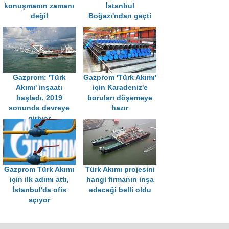
konuşmanın zamanı
İstanbul
değil
Boğazı'ndan geçti
Gazprom: 'Türk
Gazprom 'Türk Akımı'
Akımı' inşaatı
için Karadeniz'e
başladı, 2019
boruları döşemeye
sonunda devreye
hazır
giriyor
Gazprom Türk Akımı
Türk Akımı projesini
için ilk adımı attı,
hangi firmanın inşa
İstanbul'da ofis
edeceği belli oldu
açıyor