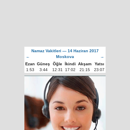
Namaz Vakitleri — 14 Haziran 2017
←
Moskova
→
Ezan
Güneş
Öğle
İkindi
Akşam
Yatsı
1:53
3:44
12:31
17:02
21:15
23:07