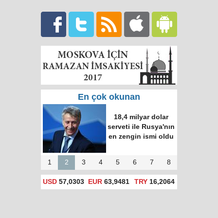
En çok okunan
18,4 milyar dolar
serveti ile Rusya'nın
en zengin ismi oldu
1
2
3
4
5
6
7
8
USD
57,0303
EUR
63,9481
TRY
16,2064