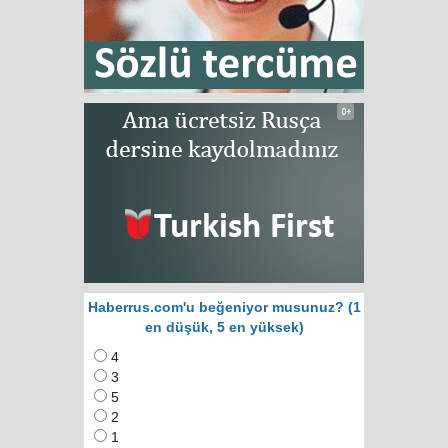
Haberrus.com'u beğeniyor musunuz? (1
en düşük, 5 en yüksek)
4
3
5
2
1