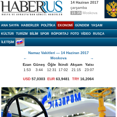
14 Haziran 2017
çarşamba
15:35
Moskova
Haberrus.com
ANA SAYFA
HABERLER
POLITIKA
EKONOMI
GÜNDEM
YAŞAM
KÜLTÜR
TURIZM
BILIM
SPOR
RÖPORTAJ
FOTO
VIDEO
RUSÇA
İLETİŞİM
Namaz Vakitleri — 14 Haziran 2017
←
Moskova
→
Ezan
Güneş
Öğle
İkindi
Akşam
Yatsı
1:53
3:44
12:31
17:02
21:15
23:07
USD
57,0303
EUR
63,9481
TRY
16,2064