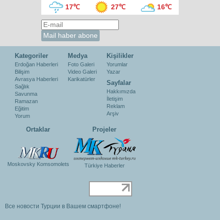
17℃
27℃
16℃
Kategoriler
Medya
Kişilikler
Erdoğan Haberleri
Foto Galeri
Yorumlar
Bilişim
Video Galeri
Yazar
Avrasya Haberleri
Karikatürler
Sayfalar
Sağlık
Hakkımızda
Savunma
İletişim
Ramazan
Reklam
Eğitim
Arşiv
Yorum
Ortaklar
Projeler
Moskovsky Komsomolets
Türkiye Haberler
Все новости Турции в Вашем смартфоне!