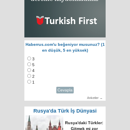
Haberrus.com'u beğeniyor musunuz? (1
en düşük, 5 en yüksek)
3
5
4
2
1
Cevapla
Anketler →
Rusya'da Türk İş Dünyasi
Rusya'daki Türkler:
Gitmek mi zor