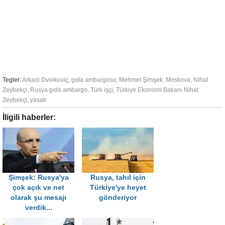
Tegler:
Arkadi Dvorkoviç
,
gıda ambargosu
,
Mehmet Şimşek
,
Moskova
,
Nihat
Zeybekçi
,
Rusya gıda ambargo
,
Türk işçi
,
Türkiye Ekonomi Bakanı Nihat
Zeybekçi
,
yasak
İligili haberler:
Şimşek: Rusya'ya
Rusya, tahıl için
çok açık ve net
Türkiye'ye heyet
olarak şu mesajı
gönderiyor
verdik...