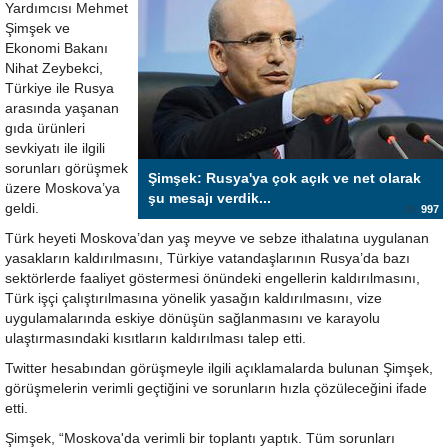
Yardımcısı Mehmet
Şimşek ve
Ekonomi Bakanı
Nihat Zeybekci,
Türkiye ile Rusya
arasında yaşanan
gıda ürünleri
sevkiyatı ile ilgili
sorunları görüşmek
Şimşek: Rusya'ya çok açık ve net olarak
üzere Moskova’ya
şu mesajı verdik...
geldi.
997
Türk heyeti Moskova’dan yaş meyve ve sebze ithalatına uygulanan
yasakların kaldırılmasını, Türkiye vatandaşlarının Rusya’da bazı
sektörlerde faaliyet göstermesi önündeki engellerin kaldırılmasını,
Türk işçi çalıştırılmasına yönelik yasağın kaldırılmasını, vize
uygulamalarında eskiye dönüşün sağlanmasını ve karayolu
ulaştırmasındaki kısıtların kaldırılması talep etti.
Twitter hesabından görüşmeyle ilgili açıklamalarda bulunan Şimşek,
görüşmelerin verimli geçtiğini ve sorunların hızla çözüleceğini ifade
etti.
Şimşek, “Moskova'da verimli bir toplantı yaptık. Tüm sorunları