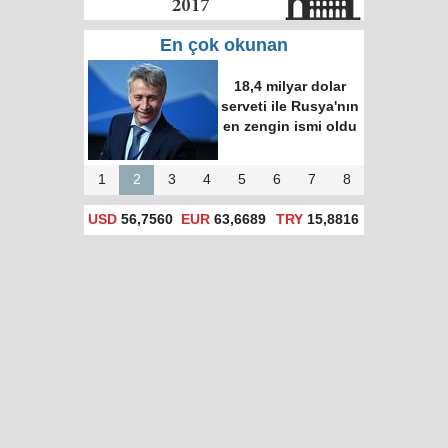
En çok okunan
18,4 milyar dolar
serveti ile Rusya'nın
en zengin ismi oldu
1
2
3
4
5
6
7
8
USD
56,7560
EUR
63,6689
TRY
15,8816