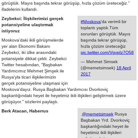
görüştük. Mayıs başında tekrar görüşüp, hızla çözüm üreteceğiz.”
ifadelerini kullandı.
Zeybekci: İlişkilerimizi gerçek
#Moskova
'da verimli bir
potansiyeline ulaştırmak
toplantı yaptık.Tüm
istiyoruz
sorunları görüştük. Mayıs
Moskova’daki ikili görüşmelerde
başında tekrar görüşüp,
yer alan Ekonomi Bakanı
hızla çözüm üreteceğiz
Zeybekci, iki ülke arasındaki
pic.twitter.com/VgvpIz7O58
potansiyele dikkat çekti. Zeybekci
— Mehmet Simsek
Twitter hesabından, "Başbakan
(@memetsimsek)
18 April
Yardımcımız Mehmet Şimşek ile
2017
Rusya'yla ticari ilişkilerimizin
gerçek potansiyeline ulaşmasi için
Moskova'dayız. Rusya Başbakan Yardımcısı Dvorkoviç
başkanlığındaki heyet ile heyetimiz ikili ilişkileri geliştirmek üzere
görüşüyor." sözlerini paylaştı.
Berk Atacan, Haberrus
.
@memetsimsek
Rusya
Başbakan Yrd. Dvorkoviç
başkanlığındaki heyet ile
heyetimiz ikili ilişkileri