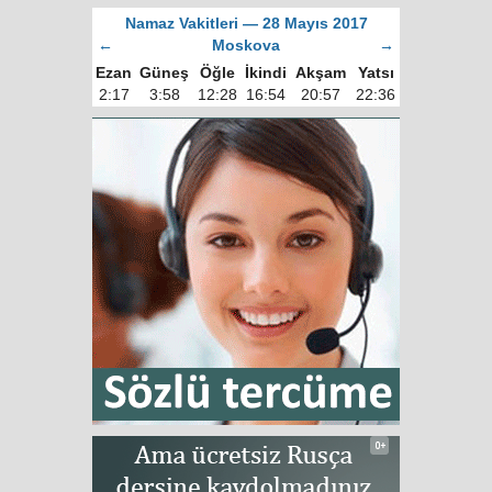
Namaz Vakitleri — 28 Mayıs 2017
←
Moskova
→
Ezan
Güneş
Öğle
İkindi
Akşam
Yatsı
2:17
3:58
12:28
16:54
20:57
22:36