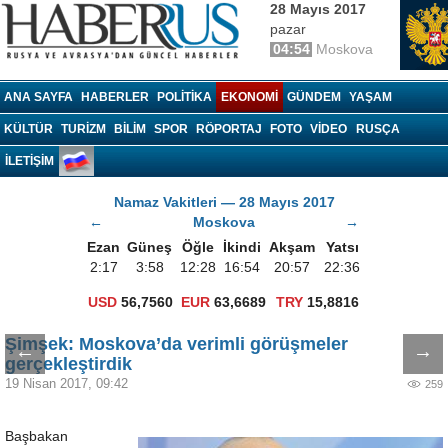
28 Mayıs 2017
pazar
04:54
Moskova
Haberrus.com
ANA SAYFA
HABERLER
POLITIKA
EKONOMI
GÜNDEM
YAŞAM
KÜLTÜR
TURIZM
BILIM
SPOR
RÖPORTAJ
FOTO
VIDEO
RUSÇA
İLETİŞİM
Namaz Vakitleri — 28 Mayıs 2017
←
Moskova
→
Ezan
Güneş
Öğle
İkindi
Akşam
Yatsı
2:17
3:58
12:28
16:54
20:57
22:36
USD
56,7560
EUR
63,6689
TRY
15,8816
Şimşek: Moskova’da verimli görüşmeler
←
→
gerçekleştirdik
19 Nisan 2017, 09:42
259
Başbakan