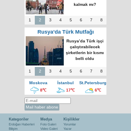
kalmak mı?
1
2
3
4
5
6
7
8
Rusya’da Türk Mutfağı
Rusya’da Türk işçi
çalıştırabilecek
şirketlerin bir kısmı
belli oldu
1
2
3
4
5
6
7
8
Moskova
İstanbul
St.Petersburg
8℃
17℃
6℃
Kategoriler
Medya
Kişilikler
Erdoğan Haberleri
Foto Galeri
Yorumlar
Bilişim
Video Galeri
Yazar