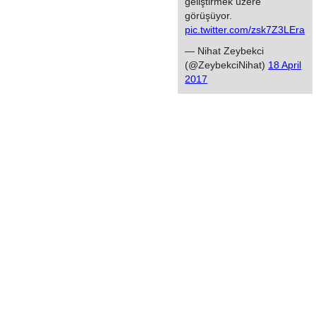
geliştirmek üzere
görüşüyor.
pic.twitter.com/zsk7Z3LEra
— Nihat Zeybekci
(@ZeybekciNihat)
18 April
2017