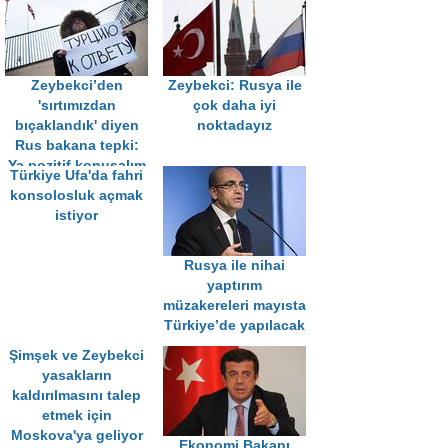
Zeybekci’den
Zeybekci: Rusya ile
'sırtımızdan
çok daha iyi
bıçaklandık' diyen
noktadayız
Rus bakana tepki:
Ya pozitif konuşalım
Türkiye Ufa'da fahri
ya susalım
konsolosluk açmak
istiyor
Rusya ile nihai
yaptırım
müzakereleri mayısta
Türkiye’de yapılacak
Şimşek ve Zeybekci
yasakların
kaldırılmasını talep
etmek için
Moskova'ya geliyor
Ekonomi Bakanı