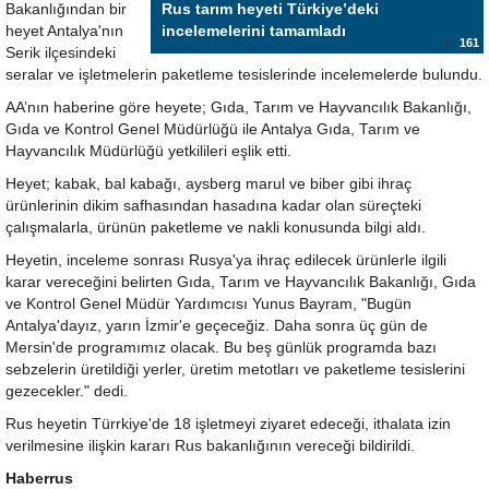
Bakanlığından bir
Rus tarım heyeti Türkiye’deki
heyet Antalya'nın
incelemelerini tamamladı
161
Serik ilçesindeki
seralar ve işletmelerin paketleme tesislerinde incelemelerde bulundu.
AA’nın haberine göre heyete; Gıda, Tarım ve Hayvancılık Bakanlığı,
Gıda ve Kontrol Genel Müdürlüğü ile Antalya Gıda, Tarım ve
Hayvancılık Müdürlüğü yetkilileri eşlik etti.
Heyet; kabak, bal kabağı, aysberg marul ve biber gibi ihraç
ürünlerinin dikim safhasından hasadına kadar olan süreçteki
çalışmalarla, ürünün paketleme ve nakli konusunda bilgi aldı.
Heyetin, inceleme sonrası Rusya'ya ihraç edilecek ürünlerle ilgili
karar vereceğini belirten Gıda, Tarım ve Hayvancılık Bakanlığı, Gıda
ve Kontrol Genel Müdür Yardımcısı Yunus Bayram, "Bugün
Antalya'dayız, yarın İzmir'e geçeceğiz. Daha sonra üç gün de
Mersin'de programımız olacak. Bu beş günlük programda bazı
sebzelerin üretildiği yerler, üretim metotları ve paketleme tesislerini
gezecekler." dedi.
Rus heyetin Türrkiye'de 18 işletmeyi ziyaret edeceği, ithalata izin
verilmesine ilişkin kararı Rus bakanlığının vereceği bildirildi.
Haberrus