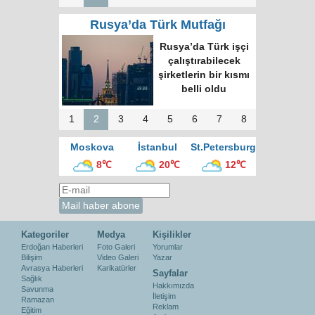
Rusya’da Türk Mutfağı
Rusya’da Türk işçi
çalıştırabilecek
şirketlerin bir kısmı
belli oldu
1
2
3
4
5
6
7
8
Moskova
İstanbul
St.Petersburg
8℃
20℃
12℃
Kategoriler
Medya
Kişilikler
Erdoğan Haberleri
Foto Galeri
Yorumlar
Bilişim
Video Galeri
Yazar
Avrasya Haberleri
Karikatürler
Sayfalar
Sağlık
Hakkımızda
Savunma
İletişim
Ramazan
Reklam
Eğitim