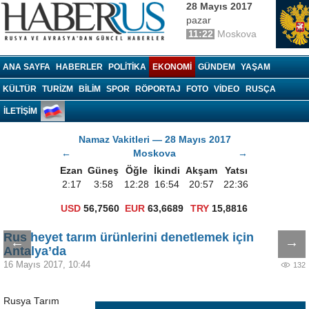
28 Mayıs 2017
pazar
11:22
Moskova
Haberrus.com
ANA SAYFA
HABERLER
POLITIKA
EKONOMI
GÜNDEM
YAŞAM
KÜLTÜR
TURIZM
BILIM
SPOR
RÖPORTAJ
FOTO
VIDEO
RUSÇA
İLETİŞİM
Namaz Vakitleri — 28 Mayıs 2017
←
Moskova
→
Ezan
Güneş
Öğle
İkindi
Akşam
Yatsı
2:17
3:58
12:28
16:54
20:57
22:36
USD
56,7560
EUR
63,6689
TRY
15,8816
Rus heyet tarım ürünlerini denetlemek için
←
→
Antalya’da
16 Mayıs 2017, 10:44
132
Rusya Tarım