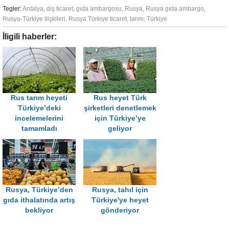
Tegler:
Antalya
,
dış ticaret
,
gıda ambargosu
,
Rusya
,
Rusya gıda ambargo
,
Rusya-Türkiye ilişkileri
,
Rusya Türkiye ticaret
,
tarım
,
Türkiye
İligili haberler:
Rus tarım heyeti
Rus heyet Türk
Türkiye’deki
şirketleri denetlemek
incelemelerini
için Türkiye’ye
tamamladı
geliyor
Rusya, Türkiye’den
Rusya, tahıl için
gıda ithalatında artış
Türkiye'ye heyet
bekliyor
gönderiyor