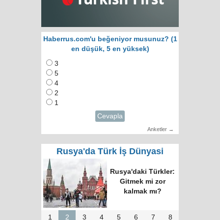
Haberrus.com'u beğeniyor musunuz? (1
en düşük, 5 en yüksek)
3
5
4
2
1
Cevapla
Anketler →
Rusya'da Türk İş Dünyasi
Rusya'daki Türkler:
Gitmek mi zor
kalmak mı?
1
2
3
4
5
6
7
8