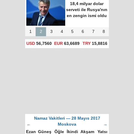
18,4 milyar dolar
serveti ile Rusya'nın
en zengin ismi oldu
1
2
3
4
5
6
7
8
USD
56,7560
EUR
63,6689
TRY
15,8816
Namaz Vakitleri — 28 Mayıs 2017
←
Moskova
→
Ezan
Güneş
Öğle
İkindi
Akşam
Yatsı