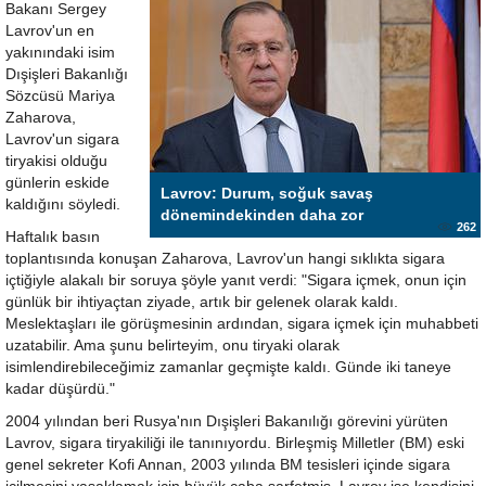
Bakanı Sergey
Lavrov'un en
yakınındaki isim
Dışişleri Bakanlığı
Sözcüsü Mariya
Zaharova,
Lavrov'un sigara
tiryakisi olduğu
günlerin eskide
Lavrov: Durum, soğuk savaş
kaldığını söyledi.
dönemindekinden daha zor
262
Haftalık basın
toplantısında konuşan Zaharova, Lavrov'un hangi sıklıkta sigara
içtiğiyle alakalı bir soruya şöyle yanıt verdi: "Sigara içmek, onun için
günlük bir ihtiyaçtan ziyade, artık bir gelenek olarak kaldı.
Meslektaşları ile görüşmesinin ardından, sigara içmek için muhabbeti
uzatabilir. Ama şunu belirteyim, onu tiryaki olarak
isimlendirebileceğimiz zamanlar geçmişte kaldı. Günde iki taneye
kadar düşürdü."
2004 yılından beri Rusya'nın Dışişleri Bakanılığı görevini yürüten
Lavrov, sigara tiryakiliği ile tanınıyordu. Birleşmiş Milletler (BM) eski
genel sekreter Kofi Annan, 2003 yılında BM tesisleri içinde sigara