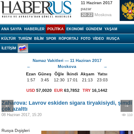
11 Haziran 2017
pazar
20:22
Moskova
Haberrus.com
ANA SAYFA
HABERLER
POLITIKA
EKONOMI
GÜNDEM
YAŞAM
KÜLTÜR
TURIZM
BILIM
SPOR
RÖPORTAJ
FOTO
VIDEO
RUSÇA
İLETİŞİM
Namaz Vakitleri — 11 Haziran 2017
←
Moskova
→
Ezan
Güneş
Öğle
İkindi
Akşam
Yatsı
1:57
3:45
12:30
17:01
21:13
23:03
USD
57,0020
EUR
63,7852
TRY
16,1442
Zaharova: Lavrov eskiden sigara tiryakisiydi, şimdi
←
→
çok azalttı
08 Haziran 2017, 15:20
110
Rusya Dışişleri