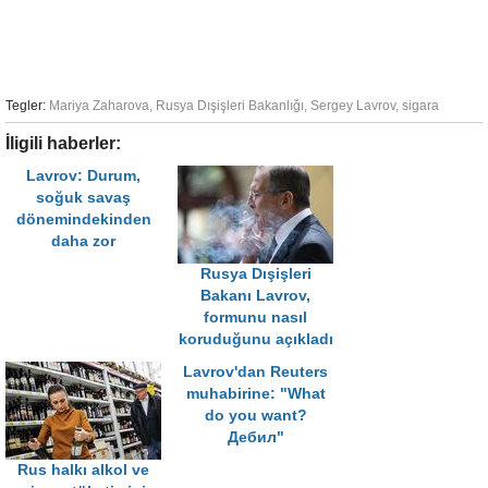
Tegler:
Mariya Zaharova
,
Rusya Dışişleri Bakanlığı
,
Sergey Lavrov
,
sigara
İligili haberler:
Lavrov: Durum,
soğuk savaş
dönemindekinden
daha zor
Rusya Dışişleri
Bakanı Lavrov,
formunu nasıl
koruduğunu açıkladı
Lavrov'dan Reuters
muhabirine: "What
do you want?
Дебил"
Rus halkı alkol ve