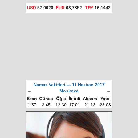
USD
57,0020
EUR
63,7852
TRY
16,1442
Namaz Vakitleri — 11 Haziran 2017
←
Moskova
→
Ezan
Güneş
Öğle
İkindi
Akşam
Yatsı
1:57
3:45
12:30
17:01
21:13
23:03