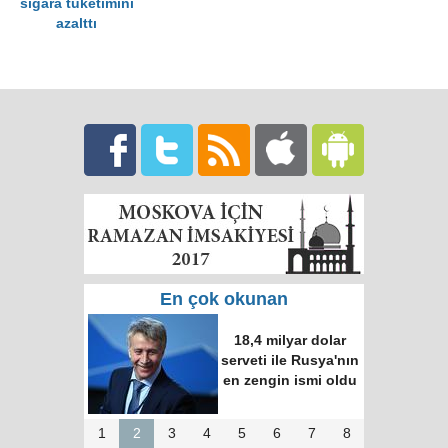
sigara tüketimini
azalttı
En çok okunan
18,4 milyar dolar
serveti ile Rusya'nın
en zengin ismi oldu
1
2
3
4
5
6
7
8