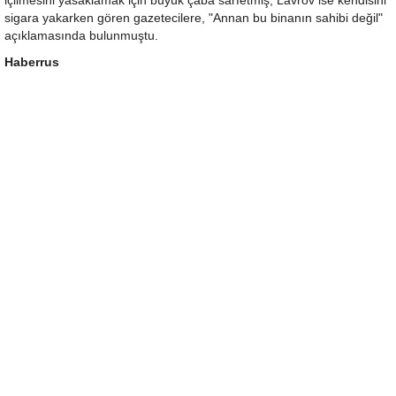
içilmesini yasaklamak için büyük çaba sarfetmiş, Lavrov ise kendisini
sigara yakarken gören gazetecilere, "Annan bu binanın sahibi değil"
açıklamasında bulunmuştu.
Haberrus