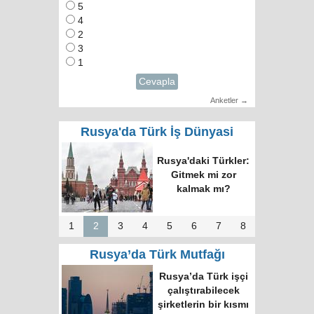
5
4
2
3
1
Cevapla
Anketler →
Rusya'da Türk İş Dünyasi
Rusya'daki Türkler:
Gitmek mi zor
kalmak mı?
1
2
3
4
5
6
7
8
Rusya’da Türk Mutfağı
Rusya’da Türk işçi
çalıştırabilecek
şirketlerin bir kısmı