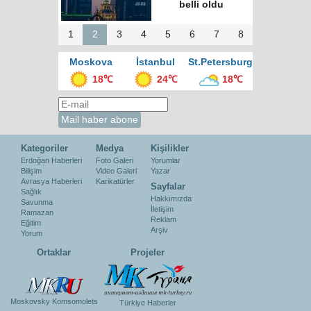
belli oldu
1
2
3
4
5
6
7
8
Moskova
İstanbul
St.Petersburg
18℃
24℃
18℃
Kategoriler
Medya
Kişilikler
Erdoğan Haberleri
Foto Galeri
Yorumlar
Bilişim
Video Galeri
Yazar
Avrasya Haberleri
Karikatürler
Sayfalar
Sağlık
Hakkımızda
Savunma
İletişim
Ramazan
Reklam
Eğitim
Arşiv
Yorum
Ortaklar
Projeler
Moskovsky Komsomolets
Türkiye Haberler