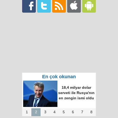
En çok okunan
18,4 milyar dolar
serveti ile Rusya'nın
en zengin ismi oldu
1
2
3
4
5
6
7
8