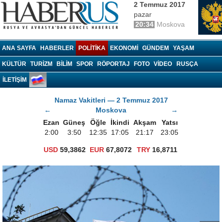
2 Temmuz 2017
pazar
20:34
Moskova
Haberrus.com
ANA SAYFA
HABERLER
POLITIKA
EKONOMI
GÜNDEM
YAŞAM
KÜLTÜR
TURIZM
BILIM
SPOR
RÖPORTAJ
FOTO
VIDEO
RUSÇA
İLETİŞİM
Namaz Vakitleri — 2 Temmuz 2017
←
Moskova
→
Ezan
Güneş
Öğle
İkindi
Akşam
Yatsı
2:00
3:50
12:35
17:05
21:17
23:05
USD
59,3862
EUR
67,8072
TRY
16,8711