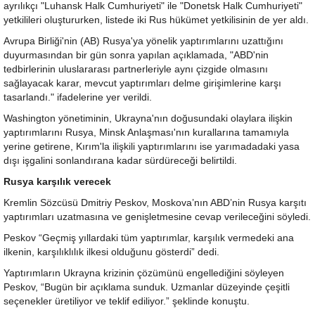
ayrılıkçı "Luhansk Halk Cumhuriyeti" ile "Donetsk Halk Cumhuriyeti"
yetkilileri oluştururken, listede iki Rus hükümet yetkilisinin de yer aldı.
Avrupa Birliği'nin (AB) Rusya'ya yönelik yaptırımlarını uzattığını
duyurmasından bir gün sonra yapılan açıklamada, "ABD'nin
tedbirlerinin uluslararası partnerleriyle aynı çizgide olmasını
sağlayacak karar, mevcut yaptırımları delme girişimlerine karşı
tasarlandı." ifadelerine yer verildi.
Washington yönetiminin, Ukrayna'nın doğusundaki olaylara ilişkin
yaptırımlarını Rusya, Minsk Anlaşması'nın kurallarına tamamıyla
yerine getirene, Kırım'la ilişkili yaptırımlarını ise yarımadadaki yasa
dışı işgalini sonlandırana kadar sürdüreceği belirtildi.
Rusya karşılık verecek
Kremlin Sözcüsü Dmitriy Peskov, Moskova’nın ABD’nin Rusya karşıtı
yaptırımları uzatmasına ve genişletmesine cevap verileceğini söyledi.
Peskov “Geçmiş yıllardaki tüm yaptırımlar, karşılık vermedeki ana
ilkenin, karşılıklılık ilkesi olduğunu gösterdi” dedi.
Yaptırımların Ukrayna krizinin çözümünü engellediğini söyleyen
Peskov, “Bugün bir açıklama sunduk. Uzmanlar düzeyinde çeşitli
seçenekler üretiliyor ve teklif ediliyor.” şeklinde konuştu.