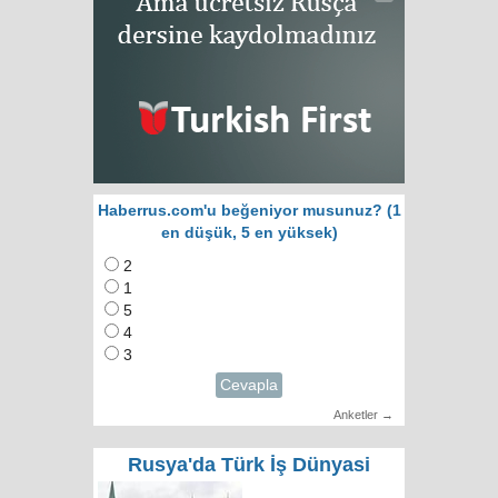
Haberrus.com'u beğeniyor musunuz? (1
en düşük, 5 en yüksek)
2
1
5
4
3
Cevapla
Anketler →
Rusya'da Türk İş Dünyasi