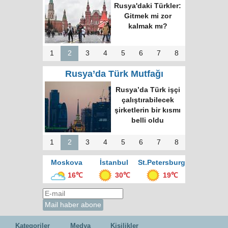
Rusya'daki Türkler:
Gitmek mi zor
kalmak mı?
1
2
3
4
5
6
7
8
Rusya’da Türk Mutfağı
Rusya’da Türk işçi
çalıştırabilecek
şirketlerin bir kısmı
belli oldu
1
2
3
4
5
6
7
8
Moskova
İstanbul
St.Petersburg
16℃
30℃
19℃
Kategoriler
Medya
Kişilikler