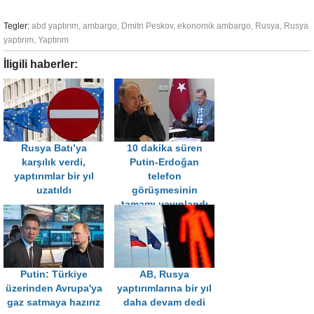
Tegler:
abd yaptırım
,
ambargo
,
Dmitri Peskov
,
ekonomik ambargo
,
Rusya
,
Rusya
yaptırım
,
Yaptırım
İligili haberler:
Rusya Batı’ya
10 dakika süren
karşılık verdi,
Putin-Erdoğan
yaptırımlar bir yıl
telefon
uzatıldı
görüşmesinin
tamamı yayınlandı
Putin: Türkiye
AB, Rusya
üzerinden Avrupa'ya
yaptırımlarına bir yıl
gaz satmaya hazırız
daha devam dedi