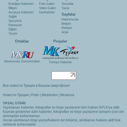
Erdoğan Haberleri
Foto Galeri
Yorumlar
Bilişim
Video Galeri
Yazar
Avrasya Haberleri
Karikatürler
Sayfalar
Sağlık
Hakkımızda
Savunma
İletişim
Ramazan
Reklam
Eğitim
Arşiv
Yorum
Ortaklar
Projeler
Moskovsky Komsomolets
Türkiye Haberler
Все новости Турции в Вашем смартфоне!
Новости Турции
|
Putin
|
Medvedev
|
Moskova
YASAL UYARI
Yayınlanan haberler, fotograflar ve köşe yazılarının tüm hakları KPLK'ya aittir.
Kaynak gösterilse dahi haberler, fotograflar ve köşe yazılarının tamamı özel izin
alınmadan kullanılamaz.
Ancak alıntılanan köşe yazısı/haberin bir bölümü, alıntılanan habere aktif link
verilerek kullanılabilir.