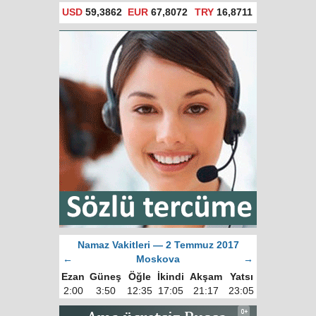
USD
59,3862
EUR
67,8072
TRY
16,8711
Namaz Vakitleri — 2 Temmuz 2017
←
Moskova
→
Ezan
Güneş
Öğle
İkindi
Akşam
Yatsı
2:00
3:50
12:35
17:05
21:17
23:05