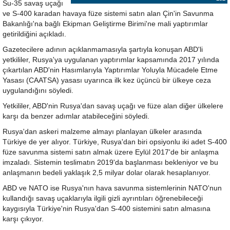
Su-35 savaş uçağı
ve S-400 karadan havaya füze sistemi satın alan Çin'in Savunma
Bakanlığı'na bağlı Ekipman Geliştirme Birimi'ne mali yaptırımlar
getirildiğini açıkladı.
Gazetecilere adının açıklanmamasıyla şartıyla konuşan ABD'li
yetkililer, Rusya'ya uygulanan yaptırımlar kapsamında 2017 yılında
çıkartılan ABD'nin Hasımlarıyla Yaptırımlar Yoluyla Mücadele Etme
Yasası (CAATSA) yasası uyarınca ilk kez üçüncü bir ülkeye ceza
uygulandığını söyledi.
Yetkililer, ABD'nin Rusya'dan savaş uçağı ve füze alan diğer ülkelere
karşı da benzer adımlar atabileceğini söyledi.
Rusya'dan askeri malzeme almayı planlayan ülkeler arasında
Türkiye de yer alıyor. Türkiye, Rusya'dan biri opsiyonlu iki adet S-400
füze savunma sistemi satın almak üzere Eylül 2017'de bir anlaşma
imzaladı. Sistemin teslimatın 2019'da başlanması bekleniyor ve bu
anlaşmanın bedeli yaklaşık 2,5 milyar dolar olarak hesaplanıyor.
ABD ve NATO ise Rusya'nın hava savunma sistemlerinin NATO'nun
kullandığı savaş uçaklarıyla ilgili gizli ayrıntıları öğrenebileceği
kaygısıyla Türkiye'nin Rusya'dan S-400 sistemini satın almasına
karşı çıkıyor.