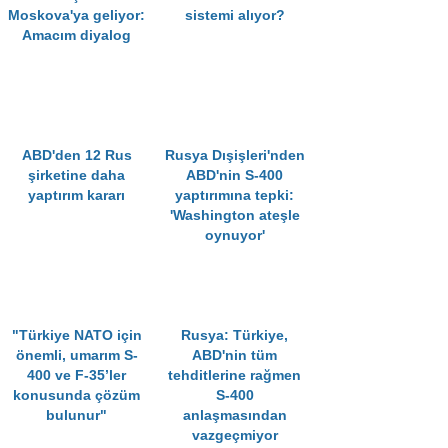
Moskova'ya geliyor:
sistemi alıyor?
Amacım diyalog
ABD'den 12 Rus
Rusya Dışişleri'nden
şirketine daha
ABD'nin S-400
yaptırım kararı
yaptırımına tepki:
'Washington ateşle
oynuyor'
"Türkiye NATO için
Rusya: Türkiye,
önemli, umarım S-
ABD'nin tüm
400 ve F-35’ler
tehditlerine rağmen
konusunda çözüm
S-400
bulunur"
anlaşmasından
vazgeçmiyor