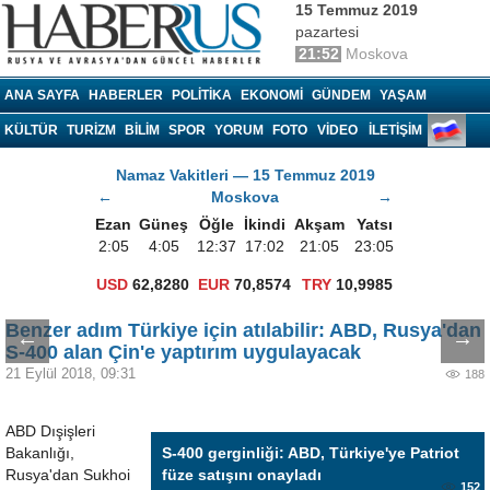
15 Temmuz 2019
pazartesi
21:52
Moskova
Haberrus.com
ANA SAYFA
HABERLER
POLITIKA
EKONOMI
GÜNDEM
YAŞAM
KÜLTÜR
TURIZM
BILIM
SPOR
YORUM
FOTO
VIDEO
İLETİŞİM
Namaz Vakitleri — 15 Temmuz 2019
←
Moskova
→
Ezan
Güneş
Öğle
İkindi
Akşam
Yatsı
2:05
4:05
12:37
17:02
21:05
23:05
USD
62,8280
EUR
70,8574
TRY
10,9985
Benzer adım Türkiye için atılabilir: ABD, Rusya'dan
←
→
S-400 alan Çin'e yaptırım uygulayacak
21 Eylül 2018, 09:31
188
ABD Dışişleri
Bakanlığı,
S-400 gerginliği: ABD, Türkiye'ye Patriot
Rusya'dan Sukhoi
füze satışını onayladı
152