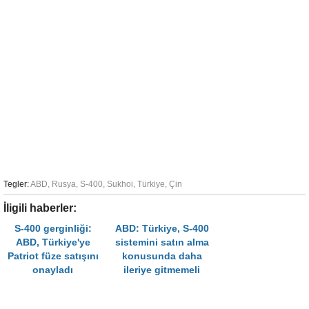
Tegler:
ABD
,
Rusya
,
S-400
,
Sukhoi
,
Türkiye
,
Çin
İligili haberler:
S-400 gerginliği:
ABD: Türkiye, S-400
ABD, Türkiye'ye
sistemini satın alma
Patriot füze satışını
konusunda daha
onayladı
ileriye gitmemeli