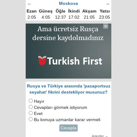
←
Moskova
→
Ezan
Güneş
Öğle
İkindi
Akşam
Yatsı
2:05
4:05
12:37
17:02
21:05
23:05
Rusya ve Türkiye arasında 'pasaportsuz
seyahat' fikrini destekliyor musunuz?
Hayır
Cevapları görmek istiyorum
Evet
Bu konuya uzmanlar karar vermeli
Cevapla
Anketler →