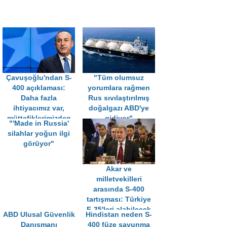
Çavuşoğlu'ndan S-
"Tüm olumsuz
400 açıklaması:
yorumlara rağmen
Daha fazla
Rus sıvılaştırılmış
ihtiyacımız var,
doğalgazı ABD'ye
müttefiklerimizden
gidiyor"
"'Made in Russia'
almak isteriz
silahlar yoğun ilgi
görüyor"
Akar ve
milletvekilleri
arasında S-400
tartışması: Türkiye
F-35'leri alabilecek
ABD Ulusal Güvenlik
Hindistan neden S-
mi?
Danışmanı
400 füze savunma