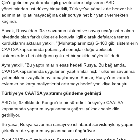
Çin'e getirilen yaptırımla ilgili gazetecilere bilgi veren ABD
yönetiminden üst düzey bir yetkili, Türkiye'ye yönelik de benzer bir
adımın atılıp atılmayacağına dair soruya net bir yanıt vermekten
kaçındı.
Ancak, Rusya'dan füze savunma sistemi ve savaş uçağı satın alma
niyetinde olan farklı ülkelerle konuyla ilgili olarak defalarca temas
kurduklarını aktaran yetkili, "(Muhataplarımıza) S-400 gibi sistemlerin
CAATSA kapsamında potansiyel sonuçlar doğurabilecek
sistemlerden biri olduğunu çok net bir şekilde söyledik" dedi.
Aynı yetkili, "Bu yaptırımların esas hedefi Rusya. Bu bağlamda,
CAATSA kapsamında uygulanan yaptırımlar hiçbir ülkenin savunma
yeteneklerini zayıflatmayı amaçlamıyor. Bunlar, Rusya'nın zararlı
eylemlerine karşı maliyetlerini artırmayı hedefliyor" diye konuştu.
Türkiye'ye CAATSA yaptırımı gündeme gelmişti
ABD'de, özellikle de Kongre'de bir süredir Türkiye'ye CAATSA
kapsamında yaptırım uygulanması çağrısı yüksek sesle dile
getiriliyor.
Bu yasa, Rusya savunma sanayi ve istihbarat servisleriyle iş yapan
şirketlere de yaptırım uygulanmasını öngörüyor.