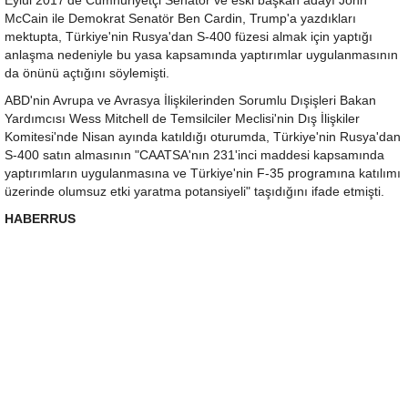
Eylül 2017'de Cumhuriyetçi Senatör ve eski başkan adayı John
McCain ile Demokrat Senatör Ben Cardin, Trump'a yazdıkları
mektupta, Türkiye'nin Rusya'dan S-400 füzesi almak için yaptığı
anlaşma nedeniyle bu yasa kapsamında yaptırımlar uygulanmasının
da önünü açtığını söylemişti.
ABD'nin Avrupa ve Avrasya İlişkilerinden Sorumlu Dışişleri Bakan
Yardımcısı Wess Mitchell de Temsilciler Meclisi'nin Dış İlişkiler
Komitesi'nde Nisan ayında katıldığı oturumda, Türkiye'nin Rusya'dan
S-400 satın almasının "CAATSA'nın 231'inci maddesi kapsamında
yaptırımların uygulanmasına ve Türkiye'nin F-35 programına katılımı
üzerinde olumsuz etki yaratma potansiyeli" taşıdığını ifade etmişti.
HABERRUS