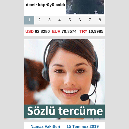
demir köprüyü çaldı
1
2
3
4
5
6
7
8
USD
62,8280
EUR
70,8574
TRY
10,9985
Namaz Vakitleri — 15 Temmuz 2019