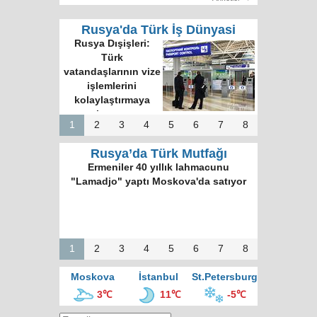
Rusya'da Türk İş Dünyasi
Rusya Dışişleri:
Türk
vatandaşlarının vize
işlemlerini
kolaylaştırmaya
hazırız
1
2
3
4
5
6
7
8
Rusya’da Türk Mutfağı
Ermeniler 40 yıllık lahmacunu
"Lamadjo" yaptı Moskova'da satıyor
1
2
3
4
5
6
7
8
Moskova
İstanbul
St.Petersburg
3℃
11℃
-5℃