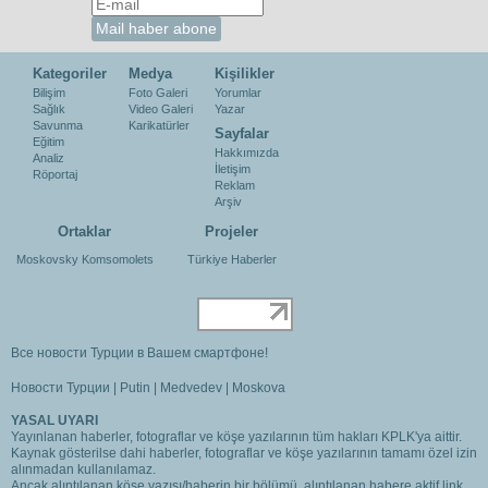
Kategoriler
Medya
Kişilikler
Bilişim
Foto Galeri
Yorumlar
Sağlık
Video Galeri
Yazar
Savunma
Karikatürler
Sayfalar
Eğitim
Hakkımızda
Analiz
İletişim
Röportaj
Reklam
Arşiv
Ortaklar
Projeler
Moskovsky Komsomolets
Türkiye Haberler
Все новости Турции в Вашем смартфоне!
Новости Турции
|
Putin
|
Medvedev
|
Moskova
YASAL UYARI
Yayınlanan haberler, fotograflar ve köşe yazılarının tüm hakları KPLK'ya aittir.
Kaynak gösterilse dahi haberler, fotograflar ve köşe yazılarının tamamı özel izin
alınmadan kullanılamaz.
Ancak alıntılanan köşe yazısı/haberin bir bölümü, alıntılanan habere aktif link